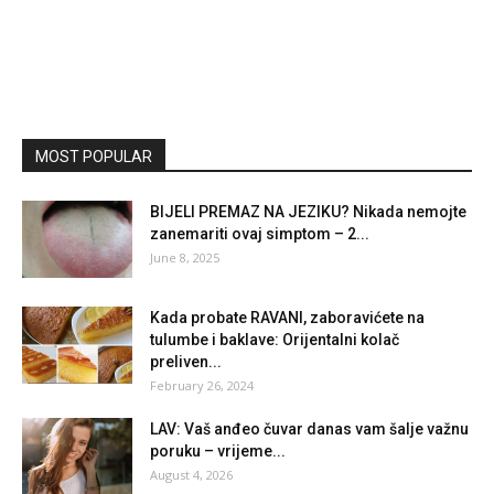
MOST POPULAR
BIJELI PREMAZ NA JEZIKU? Nikada nemojte
zanemariti ovaj simptom – 2...
June 8, 2025
Kada probate RAVANI, zaboravićete na
tulumbe i baklave: Orijentalni kolač
preliven...
February 26, 2024
LAV: Vaš anđeo čuvar danas vam šalje važnu
poruku – vrijeme...
August 4, 2026