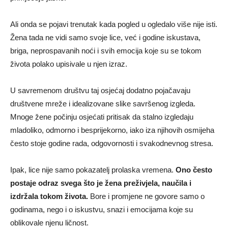
Ali onda se pojavi trenutak kada pogled u ogledalo više nije isti.
Žena tada ne vidi samo svoje lice, već i godine iskustava,
briga, neprospavanih noći i svih emocija koje su se tokom
života polako upisivale u njen izraz.
U savremenom društvu taj osjećaj dodatno pojačavaju
društvene mreže i idealizovane slike savršenog izgleda.
Mnoge žene počinju osjećati pritisak da stalno izgledaju
mladoliko, odmorno i besprijekorno, iako iza njihovih osmijeha
često stoje godine rada, odgovornosti i svakodnevnog stresa.
Ipak, lice nije samo pokazatelj prolaska vremena.
Ono često
postaje odraz svega što je žena preživjela, naučila i
izdržala tokom života.
Bore i promjene ne govore samo o
godinama, nego i o iskustvu, snazi i emocijama koje su
oblikovale njenu ličnost.