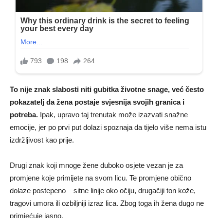
To nije znak slabosti niti gubitka životne snage, već često
pokazatelj da žena postaje svjesnija svojih granica i
potreba.
Ipak, upravo taj trenutak može izazvati snažne
emocije, jer po prvi put dolazi spoznaja da tijelo više nema istu
izdržljivost kao prije.
Drugi znak koji mnoge žene duboko osjete vezan je za
promjene koje primijete na svom licu. Te promjene obično
dolaze postepeno – sitne linije oko očiju, drugačiji ton kože,
tragovi umora ili ozbiljniji izraz lica. Zbog toga ih žena dugo ne
primjećuje jasno.