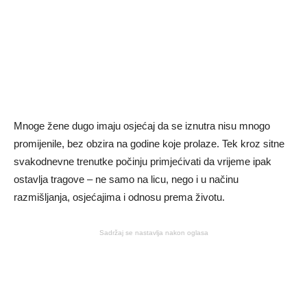
Mnoge žene dugo imaju osjećaj da se iznutra nisu mnogo
promijenile, bez obzira na godine koje prolaze. Tek kroz sitne
svakodnevne trenutke počinju primjećivati da vrijeme ipak
ostavlja tragove – ne samo na licu, nego i u načinu
razmišljanja, osjećajima i odnosu prema životu.
Sadržaj se nastavlja nakon oglasa