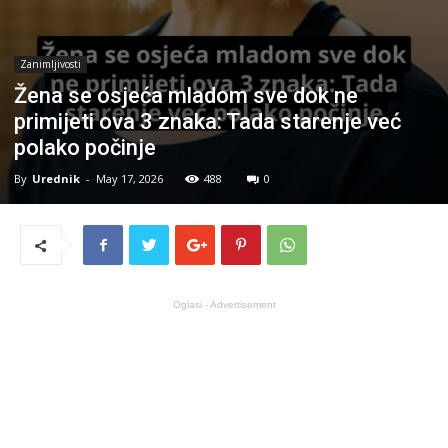
Zanimljivosti
Žena se osjeća mladom sve dok ne
primijeti ova 3 znaka: Tada starenje već
polako počinje
By
Urednik
-
May 17, 2026
488
0
Oglasi - Advertisement