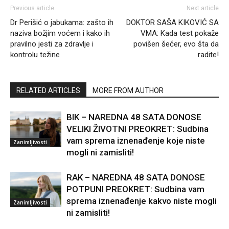
Previous article
Next article
Dr Perišić o jabukama: zašto ih
DOKTOR SAŠA KIKOVIĆ SA
naziva božjim voćem i kako ih
VMA: Kada test pokaže
pravilno jesti za zdravlje i
povišen šećer, evo šta da
kontrolu težine
radite!
RELATED ARTICLES
MORE FROM AUTHOR
BIK – NAREDNA 48 SATA DONOSE
VELIKI ŽIVOTNI PREOKRET: Sudbina
vam sprema iznenađenje koje niste
Zanimljivosti
mogli ni zamisliti!
RAK – NAREDNA 48 SATA DONOSE
POTPUNI PREOKRET: Sudbina vam
sprema iznenađenje kakvo niste mogli
Zanimljivosti
ni zamisliti!