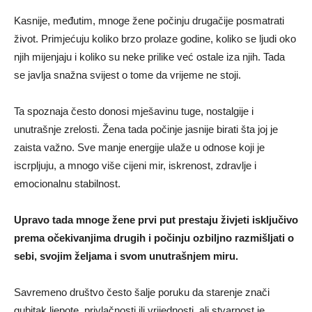
Kasnije, međutim, mnoge žene počinju drugačije posmatrati
život. Primjećuju koliko brzo prolaze godine, koliko se ljudi oko
njih mijenjaju i koliko su neke prilike već ostale iza njih. Tada
se javlja snažna svijest o tome da vrijeme ne stoji.
Ta spoznaja često donosi mješavinu tuge, nostalgije i
unutrašnje zrelosti. Žena tada počinje jasnije birati šta joj je
zaista važno. Sve manje energije ulaže u odnose koji je
iscrpljuju, a mnogo više cijeni mir, iskrenost, zdravlje i
emocionalnu stabilnost.
Upravo tada mnoge žene prvi put prestaju živjeti isključivo
prema očekivanjima drugih i počinju ozbiljno razmišljati o
sebi, svojim željama i svom unutrašnjem miru.
Savremeno društvo često šalje poruku da starenje znači
gubitak ljepote, privlačnosti ili vrijednosti, ali stvarnost je