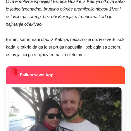
Ova emotivna ispovijest Ermina Husike iz Kaknja otkriva kako
je jedno iznenadno, brutalno otkriće promijenilo njegov život i
ostavilo ga samog, bez objašnjenja, u trenucima kada je
najmanje očekivao.
Ermin, samohrani otac iz Kaknja, nedavno je doživio veliki šok
kada je otkrio da ga je supruga napustila i pobjegla sa zetom,
ostavljajući ga s njihovim malim djetetom.
BalkanNews App