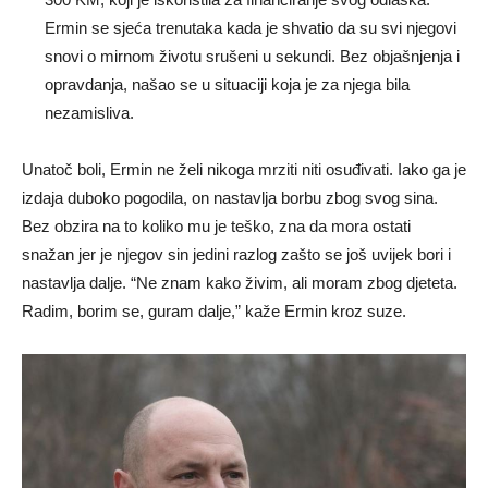
Ermin se sjeća trenutaka kada je shvatio da su svi njegovi
snovi o mirnom životu srušeni u sekundi. Bez objašnjenja i
opravdanja, našao se u situaciji koja je za njega bila
nezamisliva.
Unatoč boli, Ermin ne želi nikoga mrziti niti osuđivati. Iako ga je
izdaja duboko pogodila, on nastavlja borbu zbog svog sina.
Bez obzira na to koliko mu je teško, zna da mora ostati
snažan jer je njegov sin jedini razlog zašto se još uvijek bori i
nastavlja dalje. “Ne znam kako živim, ali moram zbog djeteta.
Radim, borim se, guram dalje,” kaže Ermin kroz suze.