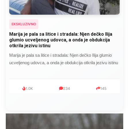
EKSKLUZIVNO
Kad se Marin suprug razbolio ona ga kupala,
pelene mu mijenjala: Jedno jutro je poslao po
čokoladu..
Kad se Marin suprug razbolio ona ga kupala, pelene mu
mijenjala: Jedno jutro je poslao po čokoladu..
999
321
234