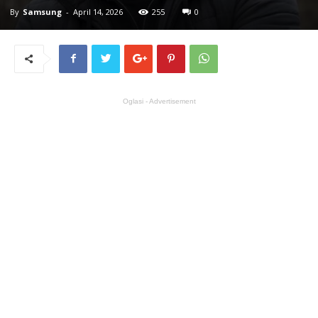
By
Samsung
-
April 14, 2026
255
0
Oglasi - Advertisement