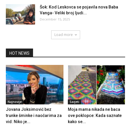
Šok: Kod Leskovca se pojavila nova Baba
Vanga- Veliki broj ljudi...
December 15, 2025
Load more
HOT NEWS
Najnovije
Savjeti
Jovana Joksimović bez
Moja mama nikada ne baca
trunke šminke i naočarima za
ove poklopce: Kada saznate
vid: Niko je...
kako se...