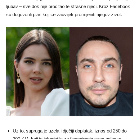
ljubav – sve dok nije pročitao te strašne riječi. Kroz Facebook
su dogovorili plan koji će zauvijek promijeniti njegov život.
Uz to, supruga je uzela i dječiji doplatak, iznos od 250 do
300 KM, koji je iskoristila za financiranje svog odlaska.