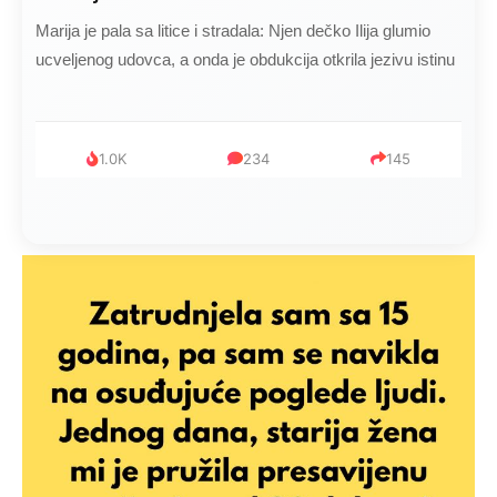
Marija je pala sa litice i stradala: Njen dečko Ilija glumio
ucveljenog udovca, a onda je obdukcija otkrila jezivu istinu
1.0K
234
145