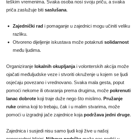
teškim vremenima. Svaka osoba nosi svoju priču, a svaka
priča zaslužuje biti
saslušana
.
Zajednički rad
i pomaganje u zajednici mogu učiniti veliku
razliku.
Otvoreno dijeljenje iskustava može potaknuti
solidarnost
među ljudima.
Organiziranje
lokalnih okupljanja
i volonterskih akcija može
ojačati međuljudske veze i stvoriti okruženje u kojem se ljudi
osjećaju povezano i vrednovano. Svaka mala gesta, poput
pomoći nekome ili otvaranja prema drugima, može
pokrenuti
lanac dobrote
koji traje duže nego što mislimo.
Pružanje
ruke
onima koji to trebaju, čak i u malim stvarima, može
pomoći u izgradnji jače zajednice koja
podržava jedni druge
.
Zajednica i susjedi nisu samo ljudi koji žive u našoj
neposrednoj blizini.
Njihova podrška
može nas podići u