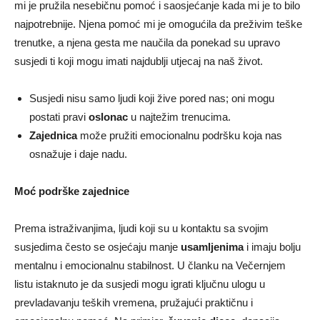
mi je pružila nesebičnu pomoć i saosjećanje kada mi je to bilo
najpotrebnije. Njena pomoć mi je omogućila da preživim teške
trenutke, a njena gesta me naučila da ponekad su upravo
susjedi ti koji mogu imati najdublji utjecaj na naš život.
Susjedi nisu samo ljudi koji žive pored nas; oni mogu
postati pravi
oslonac
u najtežim trenucima.
Zajednica
može pružiti emocionalnu podršku koja nas
osnažuje i daje nadu.
Moć podrške zajednice
Prema istraživanjima, ljudi koji su u kontaktu sa svojim
susjedima često se osjećaju manje
usamljenima
i imaju bolju
mentalnu i emocionalnu stabilnost. U članku na Večernjem
listu istaknuto je da susjedi mogu igrati ključnu ulogu u
prevladavanju teških vremena, pružajući praktičnu i