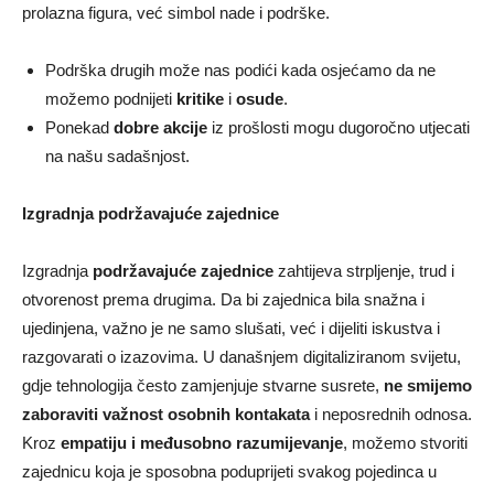
prolazna figura, već simbol nade i podrške.
Podrška drugih može nas podići kada osjećamo da ne
možemo podnijeti
kritike
i
osude
.
Ponekad
dobre akcije
iz prošlosti mogu dugoročno utjecati
na našu sadašnjost.
Izgradnja podržavajuće zajednice
Izgradnja
podržavajuće zajednice
zahtijeva strpljenje, trud i
otvorenost prema drugima. Da bi zajednica bila snažna i
ujedinjena, važno je ne samo slušati, već i dijeliti iskustva i
razgovarati o izazovima. U današnjem digitaliziranom svijetu,
gdje tehnologija često zamjenjuje stvarne susrete,
ne smijemo
zaboraviti važnost osobnih kontakata
i neposrednih odnosa.
Kroz
empatiju i međusobno razumijevanje
, možemo stvoriti
zajednicu koja je sposobna poduprijeti svakog pojedinca u