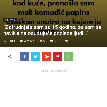
Najnovije
“Zatrudnjela sam sa 15 godina, pa sam se
navikla na osuđujuće poglede ljudi…”
By
Portal
-
November 27, 2025
606
0
Oglasi - Advertisement