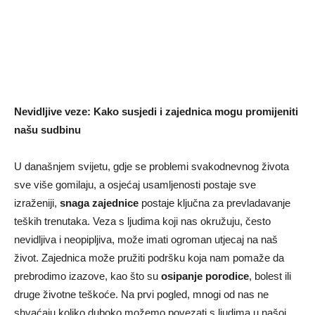
Nevidljive veze: Kako susjedi i zajednica mogu promijeniti
našu sudbinu
U današnjem svijetu, gdje se problemi svakodnevnog života
sve više gomilaju, a osjećaj usamljenosti postaje sve
izraženiji,
snaga zajednice
postaje ključna za prevladavanje
teških trenutaka. Veza s ljudima koji nas okružuju, često
nevidljiva i neopipljiva, može imati ogroman utjecaj na naš
život. Zajednica može pružiti podršku koja nam pomaže da
prebrodimo izazove, kao što su
osipanje porodice
, bolest ili
druge životne teškoće. Na prvi pogled, mnogi od nas ne
shvaćaju koliko duboko možemo povezati s ljudima u našoj