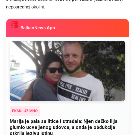
neposrednoj okolini.
BalkanNews App
EKSKLUZIVNO
Marija je pala sa litice i stradala: Njen dečko Ilija
glumio ucveljenog udovca, a onda je obdukcija
otkrila jezivu istinu