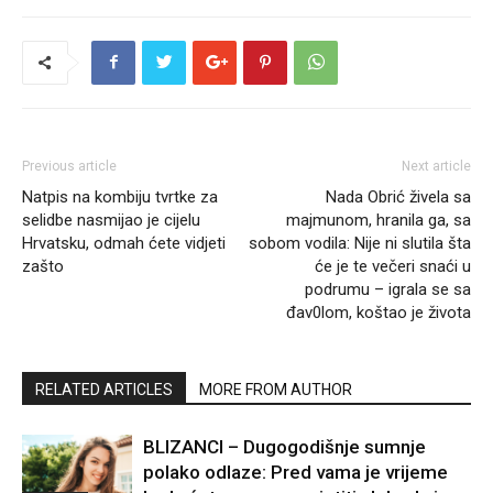
Previous article
Next article
Natpis na kombiju tvrtke za
Nada Obrić živela sa
selidbe nasmijao je cijelu
majmunom, hranila ga, sa
Hrvatsku, odmah ćete vidjeti
sobom vodila: Nije ni slutila šta
zašto
će je te večeri snaći u
podrumu – igrala se sa
đav0lom, koštao je života
RELATED ARTICLES
MORE FROM AUTHOR
BLIZANCI – Dugogodišnje sumnje
polako odlaze: Pred vama je vrijeme