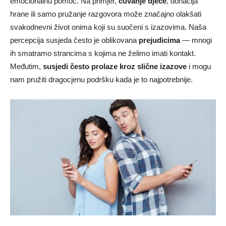
emocionalnu pomoć. Na primjer,
čuvanje djece
, donacija
hrane ili samo pružanje razgovora može značajno olakšati
svakodnevni život onima koji su suočeni s izazovima. Naša
percepcija susjeda često je oblikovana
prejudicima
— mnogi
ih smatramo strancima s kojima ne želimo imati kontakt.
Međutim,
susjedi često prolaze kroz slične izazove
i mogu
nam pružiti dragocjenu podršku kada je to najpotrebnije.