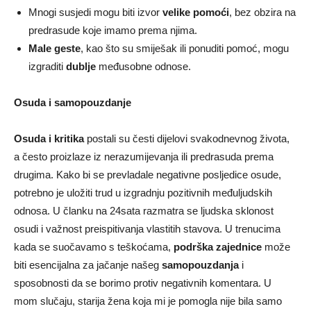
Mnogi susjedi mogu biti izvor
velike pomoći
, bez obzira na
predrasude koje imamo prema njima.
Male geste
, kao što su smiješak ili ponuditi pomoć, mogu
izgraditi
dublje
međusobne odnose.
Osuda i samopouzdanje
Osuda i kritika
postali su česti dijelovi svakodnevnog života,
a često proizlaze iz nerazumijevanja ili predrasuda prema
drugima. Kako bi se prevladale negativne posljedice osude,
potrebno je uložiti trud u izgradnju pozitivnih međuljudskih
odnosa. U članku na 24sata razmatra se ljudska sklonost
osudi i važnost preispitivanja vlastitih stavova. U trenucima
kada se suočavamo s teškoćama,
podrška zajednice
može
biti esencijalna za jačanje našeg
samopouzdanja
i
sposobnosti da se borimo protiv negativnih komentara. U
mom slučaju, starija žena koja mi je pomogla nije bila samo