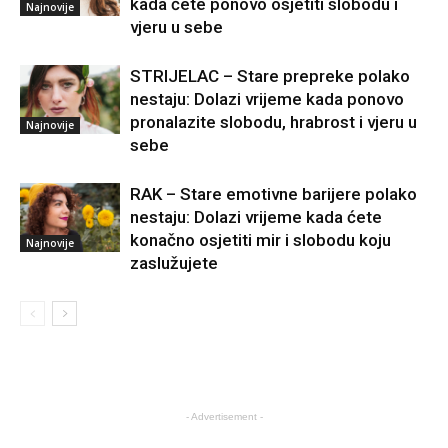
kada ćete ponovo osjetiti slobodu i
Najnovije
vjeru u sebe
STRIJELAC – Stare prepreke polako
nestaju: Dolazi vrijeme kada ponovo
pronalazite slobodu, hrabrost i vjeru u
Najnovije
sebe
RAK – Stare emotivne barijere polako
nestaju: Dolazi vrijeme kada ćete
konačno osjetiti mir i slobodu koju
Najnovije
zaslužujete
- Advertisement -