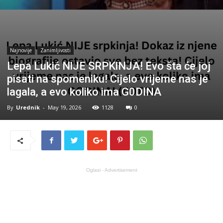
Najnovije
Zanimljivosti
Lepa Lukić NlJE SRPKlNJA! Evo šta će joj
pisati na spomeniku! Cijelo vrijeme nas je
lagala, a evo koliko ima G0DINA
By
Urednik
-
May 19, 2026
1128
0
Oglasi - Advertisement