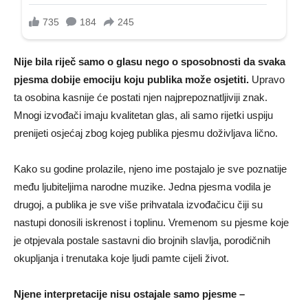
Nije bila riječ samo o glasu nego o sposobnosti da svaka
pjesma dobije emociju koju publika može osjetiti.
Upravo
ta osobina kasnije će postati njen najprepoznatljiviji znak.
Mnogi izvođači imaju kvalitetan glas, ali samo rijetki uspiju
prenijeti osjećaj zbog kojeg publika pjesmu doživljava lično.
Kako su godine prolazile, njeno ime postajalo je sve poznatije
među ljubiteljima narodne muzike. Jedna pjesma vodila je
drugoj, a publika je sve više prihvatala izvođačicu čiji su
nastupi donosili iskrenost i toplinu. Vremenom su pjesme koje
je otpjevala postale sastavni dio brojnih slavlja, porodičnih
okupljanja i trenutaka koje ljudi pamte cijeli život.
Njene interpretacije nisu ostajale samo pjesme –