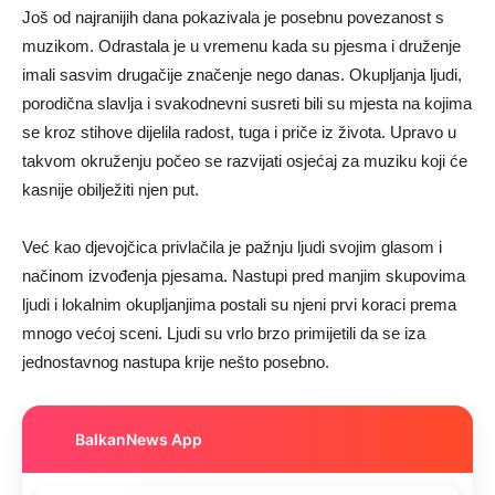
Još od najranijih dana pokazivala je posebnu povezanost s
muzikom. Odrastala je u vremenu kada su pjesma i druženje
imali sasvim drugačije značenje nego danas. Okupljanja ljudi,
porodična slavlja i svakodnevni susreti bili su mjesta na kojima
se kroz stihove dijelila radost, tuga i priče iz života. Upravo u
takvom okruženju počeo se razvijati osjećaj za muziku koji će
kasnije obilježiti njen put.
Već kao djevojčica privlačila je pažnju ljudi svojim glasom i
načinom izvođenja pjesama. Nastupi pred manjim skupovima
ljudi i lokalnim okupljanjima postali su njeni prvi koraci prema
mnogo većoj sceni. Ljudi su vrlo brzo primijetili da se iza
jednostavnog nastupa krije nešto posebno.
BalkanNews App