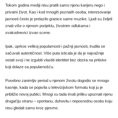
Tokom godina mediji nisu pratili samo njenu karijeru nego i
privatni život. Kao i kod mnogih poznatih osoba, interesovanje
javnosti često je prelazilo granice same muzike. Ljudi su željeli
znati više o njenom porijeklu, životnim odlukama i
svakodnevici izvan scene.
Ipak, uprkos velikoj popularnosti i pažnji javnosti, trudila se
sačuvati autentičnost. Više puta isticala je da je najvažnije
ostati svoj i ne izgubiti vlastiti identitet bez obzira na pritiske
koji dolaze sa popularnošću.
Posebno zanimljiv period u njenom životu dogodio se mnogo
kasnije, kada se pojavila u televizijskom formatu koji ju je
približio novoj publici. Mnogi su tada imali priliku upoznati njenu
drugačiju stranu – spontanu, duhovitu i neposrednu osobu koju
nisu gledali samo kroz pjesme.