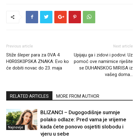
Previous article
Next article
Stiže šleper para za 0VA 4
Upijaju ga i zidovi i podovi: Uz
H0R0SK0PSKA ZNAKA: Evo ko
pomoć ove namirnice riješite
će dobiti novac do 23. maja
se DUHANSKOG MIRISA iz
vašeg doma…
RELATED ARTICLES
MORE FROM AUTHOR
BLIZANCI – Dugogodišnje sumnje
polako odlaze: Pred vama je vrijeme
kada ćete ponovo osjetiti slobodu i
Najnovije
vjeru u sebe