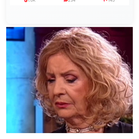
1.0K
234
145