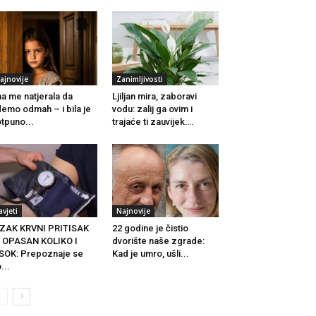
ajnovije
Zanimljivosti
a me natjerala da
Ljiljan mira, zaboravi
emo odmah – i bila je
vodu: zalij ga ovim i
tpuno...
trajaće ti zauvijek….
avjeti
Najnovije
ZAK KRVNI PRITISAK
22 godine je čistio
 OPASAN KOLIKO I
dvorište naše zgrade:
SOK: Prepoznaje se
Kad je umro, ušli...
...