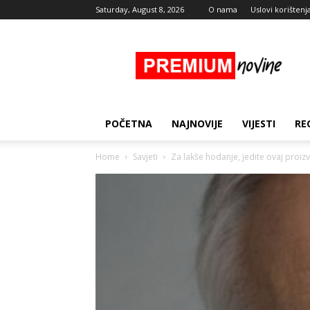
Saturday, August 8, 2026
O nama
Uslovi korištenj
Premium
Novine
POČETNA
NAJNOVIJE
VIJESTI
RE
Home
Savjeti
Za lakše hodanje, jedite ovaj proiz