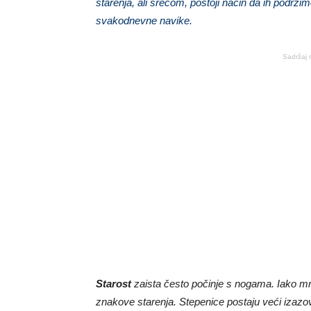
starenja, ali srećom, postoji način da ih podržim
svakodnevne navike.
Sadržaj 
Starost
zaista često počinje s nogama. Iako mn
znakove starenja. Stepenice postaju veći izazov