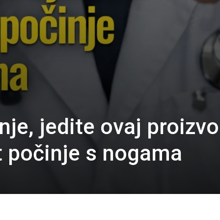
je, jedite ovaj proizv
st počinje s nogama
0