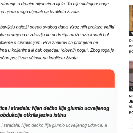
 starenje u drugim dijelovima tijela. To nije slučajno; noge
 na njima mogu utjecati na kvalitetu života.
avljaju najteži posao svakog dana. Kroz njih prolaze
veliki
N
aka promjena u zdravlju tih područja može uzrokovati bol,
On
robleme s cirkulacijom. Prvi znakovi tih promjena ne
od
ima u koljenima ili čak osjećaju “olovnih nogu”. Zbog toga je
po
očan pozitivan učinak na kvalitetu života.
S
NI
JE
VI
itice i stradala: Njen dečko Ilija glumio ucveljenog
po
obdukcija otkrila jezivu istinu
ce i stradala: Njen dečko Ilija glumio ucveljenog udovca, a
ila jezivu istinu