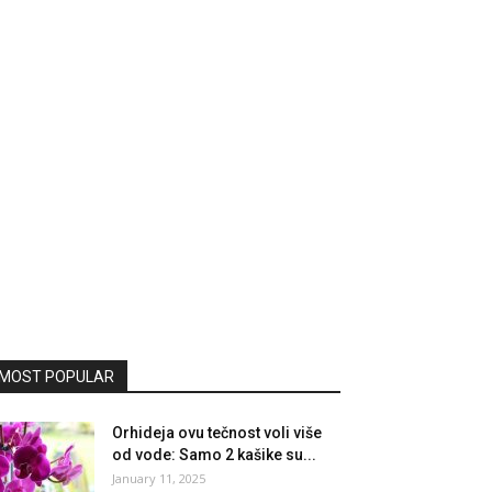
MOST POPULAR
Orhideja ovu tečnost voli više
od vode: Samo 2 kašike su...
January 11, 2025