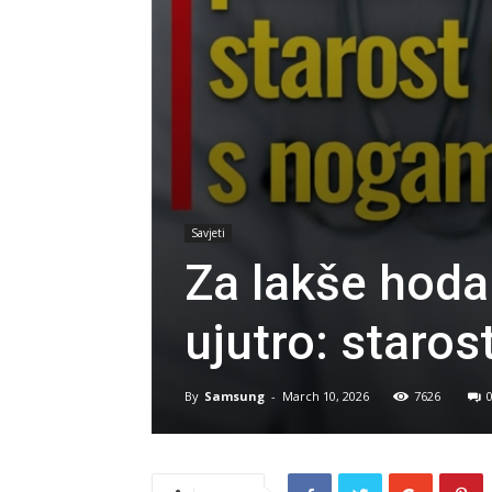
Savjeti
Za lakše hodan
ujutro: staro
By
Samsung
-
March 10, 2026
7626