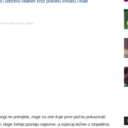
o i održimo vitalnim kroz pravilnu ishranu i male
se nastavlja nakon oglasa
ogi ne primijete, noge su one koje prve počnu pokazivati
, duge šetnje postaju naporne, a osjećaj težine u stopalima