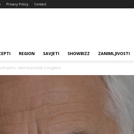
a
Privacy Policy
Contact
CEPTI
REGION
SAVJETI
SHOWBIZZ
ZANIMLJIVOSTI
vod ujutro: starost počinje s nogama