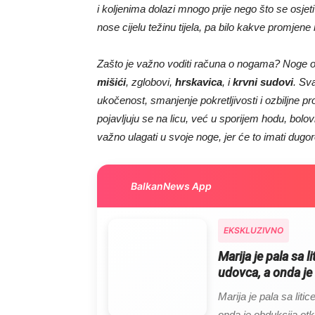
i koljenima dolazi mnogo prije nego što se osjeti
nose cijelu težinu tijela, pa bilo kakve promjene
Zašto je važno voditi računa o nogama? Noge ob
mišići
, zglobovi,
hrskavica
, i
krvni sudovi
. Sv
ukočenost, smanjenje pokretljivosti i ozbiljne p
pojavljuju se na licu, već u sporijem hodu, bolov
važno ulagati u svoje noge, jer će to imati dugor
BalkanNews App
EKSKLUZIVNO
Marija je pala sa l
udovca, a onda je 
Marija je pala sa liti
onda je obdukcija otkr