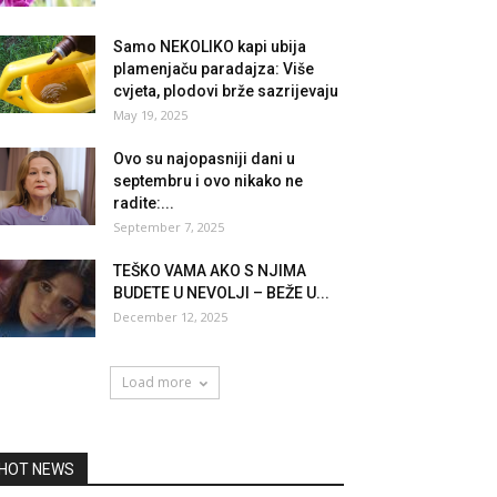
Samo NEKOLIKO kapi ubija
plamenjaču paradajza: Više
cvjeta, plodovi brže sazrijevaju
May 19, 2025
Ovo su najopasniji dani u
septembru i ovo nikako ne
radite:...
September 7, 2025
TEŠKO VAMA AKO S NJIMA
BUDETE U NEVOLJI – BEŽE U...
December 12, 2025
Load more
HOT NEWS