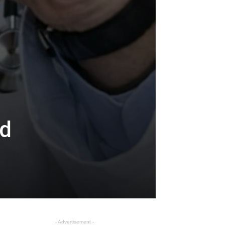
od
- Advertisement -