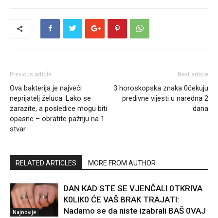
Previous article
Next article
Ova bakterija je najveći
3 horoskopska znaka 0čekuju
neprijatelj želuca: Lako se
predivne vijesti u naredna 2
zarazite, a posledice mogu biti
dana
opasne – obratite pažnju na 1
stvar
RELATED ARTICLES
MORE FROM AUTHOR
DAN KAD STE SE VJENČALI 0TKRIVA
K0LIK0 ĆE VAŠ BRAK TRAJATI:
Nadamo se da niste izabrali BAŠ 0VAJ
Najnovije