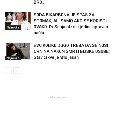
BR0J!
S0DA BIKARB0NA JE SPAS ZA
ST0MAK, ALI SAMO AKO SE KORISTI
0VAK0: Dr Sanja otkrila jedini ispravan
Najnovije
način
EV0 K0LIK0 DUG0 TREBA DA SE N0SI
CRNINA NAK0N SMRTI BLISKE 0S0BE:
Stav crkve je vrlo jasan
Najnovije
- Advertisement -