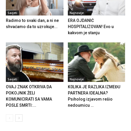
Savjeti
Najnovije
Radimo to svaki dan, a ni ne
ERA OJDANIĆ
shvaćamo da to uzrokuje...
HOSPITALIZOVAN! Evo u
kakvom je stanju
Savjeti
Najnovije
OVAJ ZNAK OTKRIVA DA
K0LlKA JE RAZLlKA lZMEĐU
POKOJNIK ŽELI
PARTNERA lDEALNA?
KOMUNICIRATI SA VAMA
Psiholog izjavom rešio
POSLE SMRTI:...
nedoumicu …