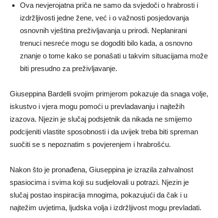
Ova nevjerojatna priča ne samo da svjedoči o hrabrosti i
izdržljivosti jedne žene, već i o važnosti posjedovanja
osnovnih vještina preživljavanja u prirodi.
Neplanirani
trenuci nesreće mogu se dogoditi bilo kada, a osnovno
znanje o tome kako se ponašati u takvim situacijama može
biti presudno za preživljavanje.
Giuseppina Bardelli svojim primjerom pokazuje da snaga volje,
iskustvo i vjera mogu pomoći u prevladavanju i najtežih
izazova.
Njezin je slučaj podsjetnik da nikada ne smijemo
podcijeniti vlastite sposobnosti i da uvijek treba biti spreman
suočiti se s nepoznatim s povjerenjem i hrabrošću.
Nakon što je pronađena, Giuseppina je izrazila zahvalnost
spasiocima i svima koji su sudjelovali u potrazi.
Njezin je
slučaj postao inspiracija mnogima, pokazujući da čak i u
najtežim uvjetima, ljudska volja i izdržljivost mogu prevladati.