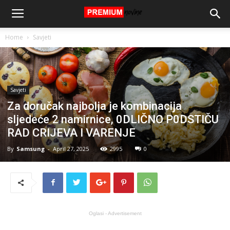
Home
Savjeti
Savjeti
Za doručak najbolja je kombinacija
sljedeće 2 namirnice, 0DLIČNO P0DSTIČU
RAD CRIJEVA I VARENJE
By
Samsung
-
April 27, 2025
2995
0
Oglasi - Advertisement