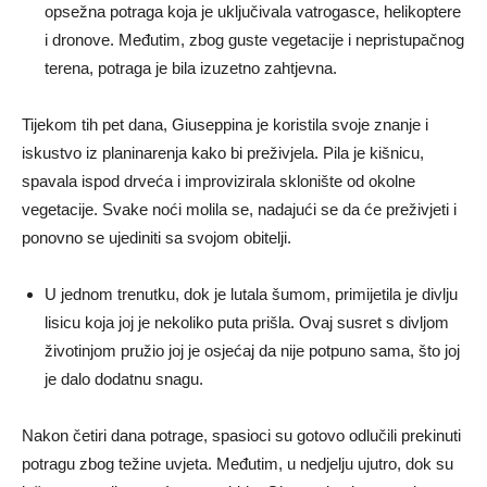
opsežna potraga koja je uključivala vatrogasce, helikoptere
i dronove.
Međutim, zbog guste vegetacije i nepristupačnog
terena, potraga je bila izuzetno zahtjevna.
Tijekom tih pet dana, Giuseppina je koristila svoje znanje i
iskustvo iz planinarenja kako bi preživjela.
Pila je kišnicu,
spavala ispod drveća i improvizirala sklonište od okolne
vegetacije.
Svake noći molila se, nadajući se da će preživjeti i
ponovno se ujediniti sa svojom obitelji.
U jednom trenutku, dok je lutala šumom, primijetila je divlju
lisicu koja joj je nekoliko puta prišla.
Ovaj susret s divljom
životinjom pružio joj je osjećaj da nije potpuno sama, što joj
je dalo dodatnu snagu.
Nakon četiri dana potrage, spasioci su gotovo odlučili prekinuti
potragu zbog težine uvjeta.
Međutim, u nedjelju ujutro, dok su