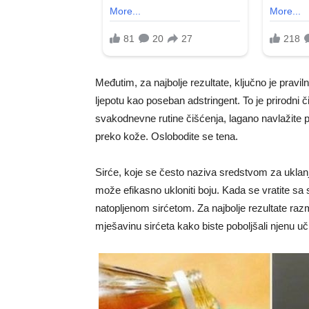
Međutim, za najbolje rezultate, ključno je pravil
ljepotu kao poseban adstringent. To je prirodni 
svakodnevne rutine čišćenja, lagano navlažite 
preko kože. Oslobodite se tena.
Sirće, koje se često naziva sredstvom za uklanj
može efikasno ukloniti boju. Kada se vratite sa
natopljenom sirćetom. Za najbolje rezultate raz
mješavinu sirćeta kako biste poboljšali njenu uči