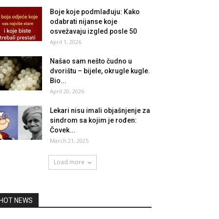
Boje koje podmlađuju: Kako
odabrati nijanse koje
osvežavaju izgled posle 50
April 1, 2026
Našao sam nešto čudno u
dvorištu – bijele, okrugle kugle.
Bio...
April 20, 2026
Lekari nisu imali objašnjenje za
sindrom sa kojim je rođen:
Čovek...
March 21, 2025
Load more
HOT NEWS