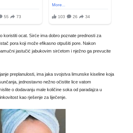
no koristiti ocat. Sirće ima dobro poznate prednosti za
čistač pora koji može efikasno otpušiti pore. Nakon
pamučni jastučić jabukovim sirćetom i nježno ga prevucite
anje preplanulosti, ima jaka svojstva limunske kiseline koja
 sunčanja, jednostavno nežno očistite lice vatom
mislite o dodavanju male količine soka od paradajza u
nkovitost kao rješenje za liječenje.