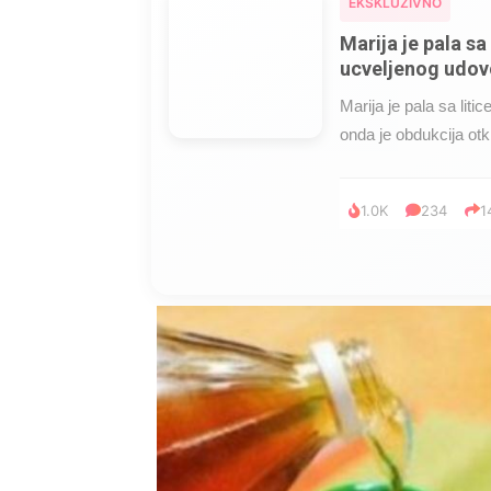
EKSKLUZIVNO
Marija je pala sa 
ucveljenog udovc
Marija je pala sa liti
onda je obdukcija otkr
1.0K
234
1