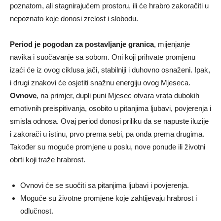
poznatom, ali stagnirajućem prostoru, ili će hrabro zakoračiti u
nepoznato koje donosi zrelost i slobodu.
Period je pogodan za postavljanje granica
, mijenjanje
navika i suočavanje sa sobom. Oni koji prihvate promjenu
izaći će iz ovog ciklusa jači, stabilniji i duhovno osnaženi. Ipak,
i drugi znakovi će osjetiti snažnu energiju ovog Mjeseca.
Ovnove
, na primjer, dupli puni Mjesec otvara vrata dubokih
emotivnih preispitivanja, osobito u pitanjima ljubavi, povjerenja i
smisla odnosa. Ovaj period donosi priliku da se napuste iluzije
i zakorači u istinu, prvo prema sebi, pa onda prema drugima.
Također su moguće promjene u poslu, nove ponude ili životni
obrti koji traže hrabrost.
Ovnovi će se suočiti sa pitanjima ljubavi i povjerenja.
Moguće su životne promjene koje zahtijevaju hrabrost i
odlučnost.