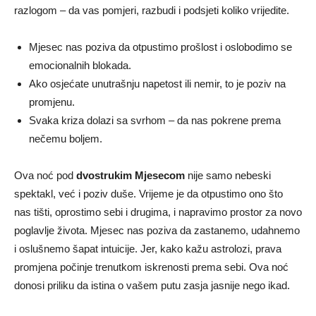
razlogom – da vas pomjeri, razbudi i podsjeti koliko vrijedite.
Mjesec nas poziva da otpustimo prošlost i oslobodimo se
emocionalnih blokada.
Ako osjećate unutrašnju napetost ili nemir, to je poziv na
promjenu.
Svaka kriza dolazi sa svrhom – da nas pokrene prema
nečemu boljem.
Ova noć pod
dvostrukim Mjesecom
nije samo nebeski
spektakl, već i poziv duše. Vrijeme je da otpustimo ono što
nas tišti, oprostimo sebi i drugima, i napravimo prostor za novo
poglavlje života. Mjesec nas poziva da zastanemo, udahnemo
i oslušnemo šapat intuicije. Jer, kako kažu astrolozi, prava
promjena počinje trenutkom iskrenosti prema sebi. Ova noć
donosi priliku da istina o vašem putu zasja jasnije nego ikad.