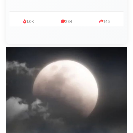
1.0K
234
145