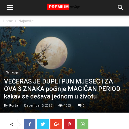
Home
Najnovije
Najnovije
VEČERAS JE DUPLI PUN MJESEC i ZA
OVA 3 ZNAKA počinje MAGIČAN PERIOD
kakav se dešava jednom u životu
By
Portal
-
December 5, 2025
1055
0