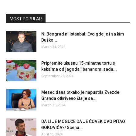
MOST POPULAR
Ni Beograd ni Istanbul: Evo gde je i sa kim
Duško...
March 31, 2024
Pripremite ukusnu 15-minutnu tortu s
keksima od jagoda i bananom, sada...
September 25, 2024
Mesec dana otkako je napustila Zvezde
Granda otkriveno šta je sa...
March 25, 2024
DA LI JE MOGUĆE DA JE ČOVEK OVO PITAO
ĐOKOVIĆA?! Scena...
April 10, 2024