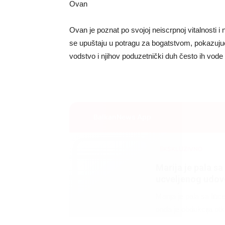
Ovan
Ovan je poznat po svojoj neiscrpnoj vitalnosti i n
se upuštaju u potragu za bogatstvom, pokazuju
vodstvo i njihov poduzetnički duh često ih vod
BalkanNews App
EKSKLUZIVNO
Marija je pala sa 
ucveljenog udovc
Marija je pala sa liti
onda je obdukcija otkr