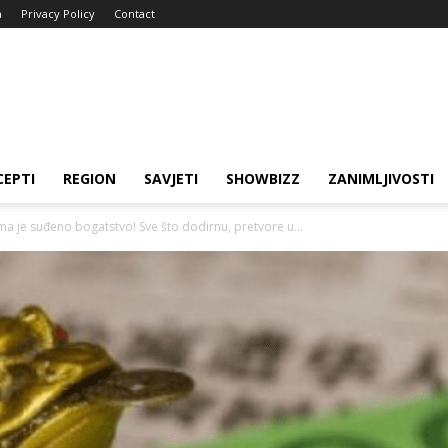
a
Privacy Policy
Contact
CEPTI
REGION
SAVJETI
SHOWBIZZ
ZANIMLJIVOSTI
a je suđeno bogatstvo! Sve što dodirnu, pretvore u...