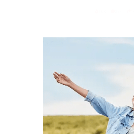
1.0K
234
1