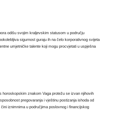
pora odišu svojim kraljevskim statusom u području
okolebljiva sigurnost guraju ih na čelo korporativnog svijeta
entne umjetničke talente koji mogu procvjetati u uspješna
e s horoskopskim znakom Vaga protežu se izvan njihovih
 sposobnost pregovaranja i vještinu postizanja ishoda od
ih čini iznimnima u područjima poslovnog i financijskog