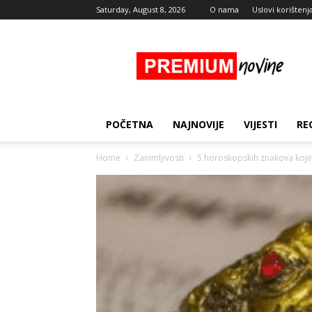
Saturday, August 8, 2026
O nama
Uslovi korištenj
Premium
Novine
POČETNA
NAJNOVIJE
VIJESTI
RE
Home
Zanimljivosti
5 horoskopskih znakova kojim