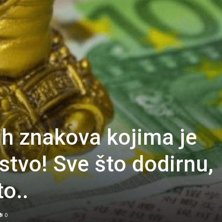
h znakova kojima je
tvo! Sve što dodirnu,
to..
0