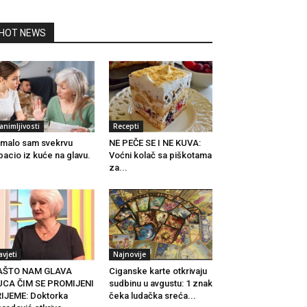
HOT NEWS
animljivosti
Recepti
malo sam svekrvu
NE PEČE SE I NE KUVA:
bacio iz kuće na glavu.
Voćni kolač sa piškotama
za...
avjeti
Najnovije
AŠTO NAM GLAVA
Ciganske karte otkrivaju
UCA ČIM SE PROMIJENI
sudbinu u avgustu: 1 znak
IJEME: Doktorka
čeka ludačka sreća...