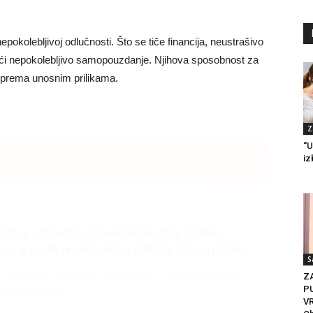
epokolebljivoj odlučnosti. Što se tiče financija, neustrašivo
ći nepokolebljivo samopouzdanje. Njihova sposobnost za
e prema unosnim prilikama.
Z
“U
iz
litice i stradala: Njen dečko Ilija glumio
a, a onda je obdukcija otkrila jezivu istinu
S
ce i stradala: Njen dečko Ilija glumio ucveljenog udovca, a
Z
P
ila jezivu istinu
VR