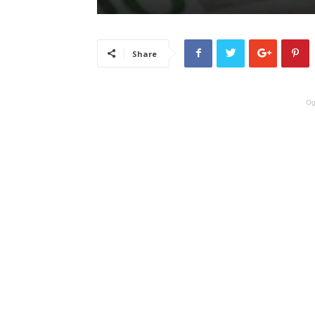
Share
Og