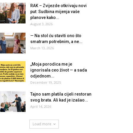
RAK – Zvijezde otkrivaju novi
put: Sudbina mijenja vaše
planove kako...
August 3, 2026
— Na stol ću staviti ono što
smatram potrebnim, a ne...
March 13, 2026
„Moja porodica me je
ignorisala ceo život — a sada
odjednom...
December 19, 2025
Tajno sam platila cijeli restoran
svog brata. Ali kad je izašao...
April 14, 2026
Load more