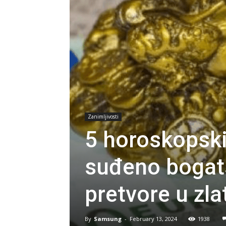
Zanimljivosti
5 horoskopski
suđeno bogats
pretvore u zla
By
Samsung
-
February 13, 2024
1938