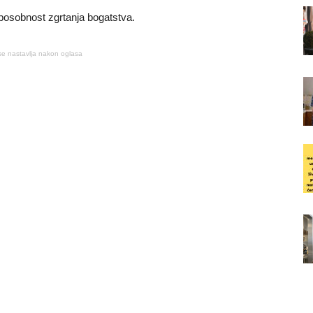
posobnost zgrtanja bogatstva.
se nastavlja nakon oglasa