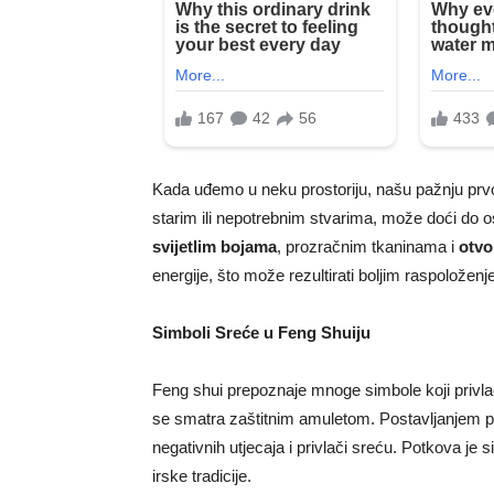
Kada uđemo u neku prostoriju, našu pažnju prvo p
starim ili nepotrebnim stvarima, može doći do 
svijetlim bojama
, prozračnim tkaninama i
otvo
energije, što može rezultirati boljim raspoložen
Simboli Sreće u Feng Shuiju
Feng shui prepoznaje mnoge simbole koji privla
se smatra zaštitnim amuletom. Postavljanjem pot
negativnih utjecaja i privlači sreću. Potkova je s
irske tradicije.