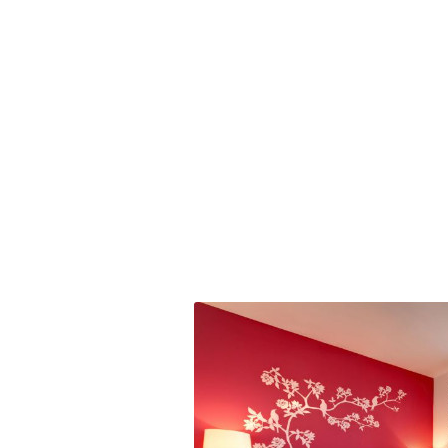
EKSKLUZIVNO
Marija je pala sa 
ucveljenog udovc
Marija je pala sa liti
onda je obdukcija otkr
1.0K
234
1