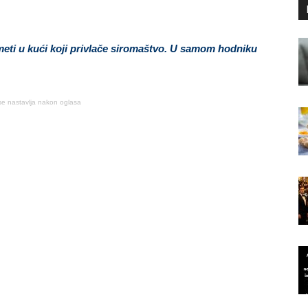
dmeti u kući koji privlače siromaštvo. U samom hodniku
se nastavlja nakon oglasa