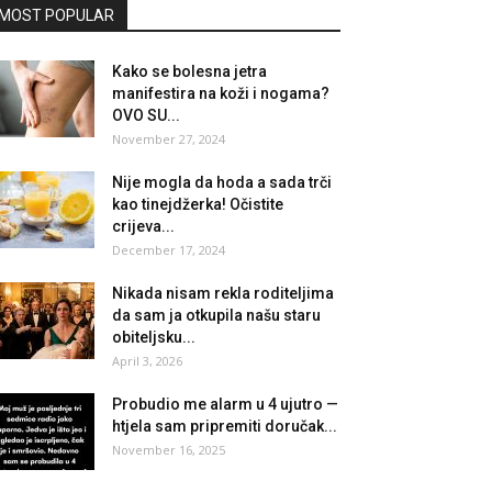
MOST POPULAR
Kako se bolesna jetra
manifestira na koži i nogama?
OVO SU...
November 27, 2024
Nije mogla da hoda a sada trči
kao tinejdžerka! Očistite
crijeva...
December 17, 2024
Nikada nisam rekla roditeljima
da sam ja otkupila našu staru
obiteljsku...
April 3, 2026
Probudio me alarm u 4 ujutro —
htjela sam pripremiti doručak...
November 16, 2025