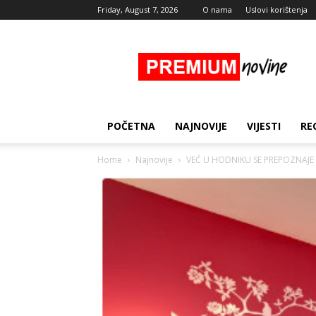
Friday, August 7, 2026
O nama
Uslovi korištenja
Premium
Novine
POČETNA
NAJNOVIJE
VIJESTI
RE
Home
Najnovije
VEĆ U HODNIKU SE PREPOZNAJE DA