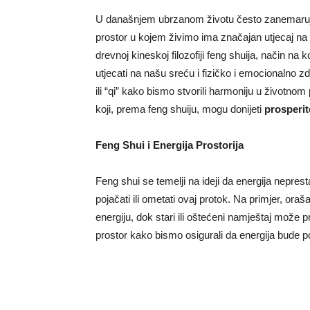
U današnjem ubrzanom životu često zanemaruj
prostor u kojem živimo ima značajan utjecaj n
drevnoj kineskoj filozofiji feng shuija, način 
utjecati na našu sreću i fizičko i emocionalno z
ili “qi” kako bismo stvorili harmoniju u životn
koji, prema feng shuiju, mogu donijeti
prosperit
Feng Shui i Energija Prostorija
Feng shui se temelji na ideji da energija nepre
pojačati ili ometati ovaj protok. Na primjer, oraš
energiju, dok stari ili oštećeni namještaj može pr
prostor kako bismo osigurali da energija bude p
BalkanNews App