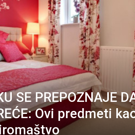
KU SE PREPOZNAJE DA
REĆE: Ovi predmeti ka
siromaštvo