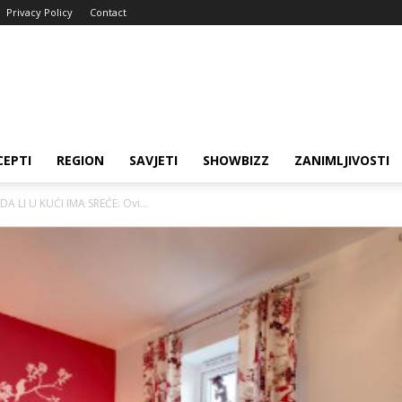
Privacy Policy
Contact
CEPTI
REGION
SAVJETI
SHOWBIZZ
ZANIMLJIVOSTI
 LI U KUĆI IMA SREĆE: Ovi...