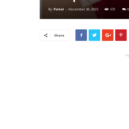
By
Portal
-
December 30, 2025
572
0
Share
Og