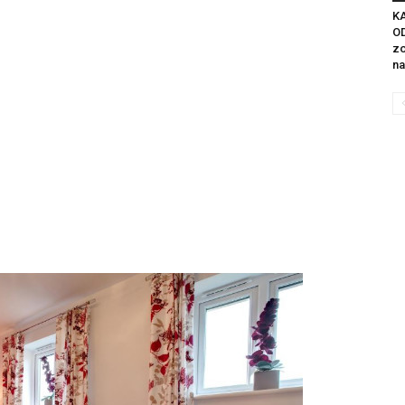
K
OD
zo
litice i stradala: Njen dečko Ilija glumio
na
a, a onda je obdukcija otkrila jezivu istinu
ce i stradala: Njen dečko Ilija glumio ucveljenog udovca, a
ila jezivu istinu
45