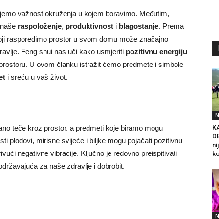
emo važnost okruženja u kojem boravimo. Međutim,
a naše
raspoloženje
,
produktivnost
i
blagostanje
. Prema
na koji rasporedimo prostor u svom domu može značajno
dravlje. Feng shui nas uči kako usmjeriti
pozitivnu energiju
om prostoru. U ovom članku istražit ćemo predmete i simbole
et
i sreću u vaš život.
N
K
stano teče kroz prostor, a predmeti koje biramo mogu
DE
asti plodovi, mirisne svijeće i biljke mogu pojačati pozitivnu
ni
ivući negativne vibracije. Ključno je redovno preispitivati
ko
održavajuća za naše zdravlje i dobrobit.
N