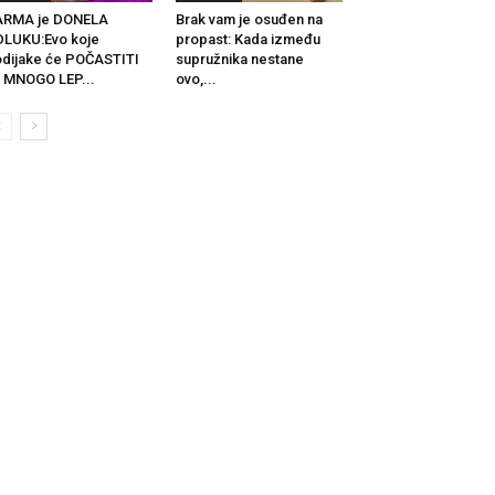
ARMA je DONELA
Brak vam je osuđen na
LUKU:Evo koje
propast: Kada između
dijake će POČASTITI
supružnika nestane
 MNOGO LEP...
ovo,...