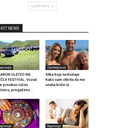
Load more
HOT NEWS
ajnovije
Zanimljivosti
AMION ULETEO NA
Slika koja nedostaje:
ČIJI FESTIVAL: Vozač
Kako sam otkrila da me
je povukao ručnu
snaha briše iz...
čnicu, pregaženo...
ajnovije
Najnovije