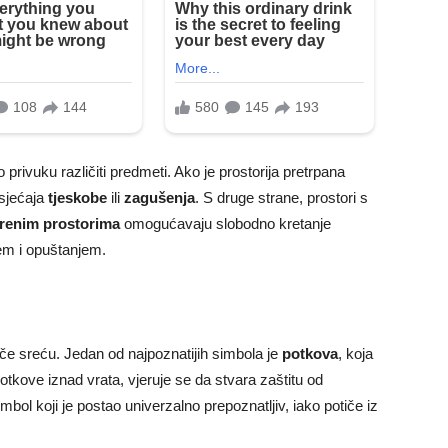
rivuku različiti predmeti. Ako je prostorija pretrpana
osjećaja
tjeskobe
ili
zagušenja
. S druge strane, prostori s
renim prostorima
omogućavaju slobodno kretanje
jem i opuštanjem.
če sreću. Jedan od najpoznatijih simbola je
potkova
, koja
kove iznad vrata, vjeruje se da stvara zaštitu od
imbol koji je postao univerzalno prepoznatljiv, iako potiče iz