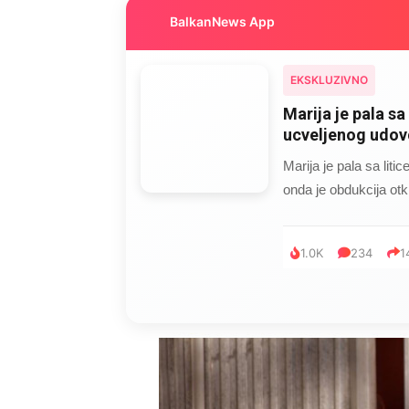
BalkanNews App
EKSKLUZIVNO
Marija je pala sa 
ucveljenog udovc
Marija je pala sa liti
onda je obdukcija otkr
1.0K
234
1