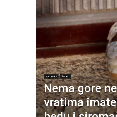
Najnovije
Savjeti
Nema gore ne
vratima imate
bedu i siroma