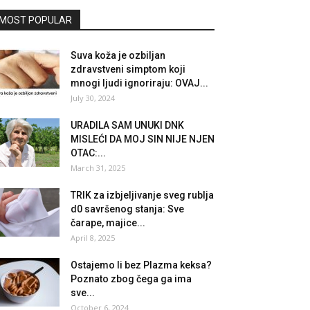
MOST POPULAR
Suva koža je ozbiljan
zdravstveni simptom koji
mnogi ljudi ignoriraju: OVAJ...
July 30, 2024
URADILA SAM UNUKI DNK
MISLEĆI DA MOJ SIN NIJE NJEN
OTAC:...
March 31, 2025
TRIK za izbjeljivanje sveg rublja
d0 savršenog stanja: Sve
čarape, majice...
April 8, 2025
Ostajemo li bez Plazma keksa?
Poznato zbog čega ga ima
sve...
October 6, 2024