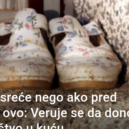
sreće nego ako pred
 ovo: Veruje se da don
štvo u kuću