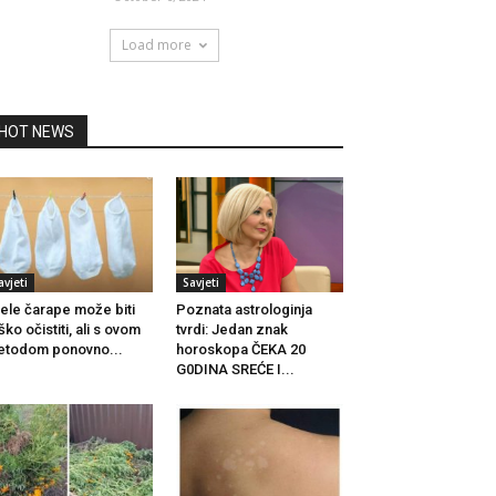
Load more
HOT NEWS
avjeti
Savjeti
jele čarape može biti
Poznata astrologinja
ško očistiti, ali s ovom
tvrdi: Jedan znak
todom ponovno...
horoskopa ČEKA 20
G0DINA SREĆE I...