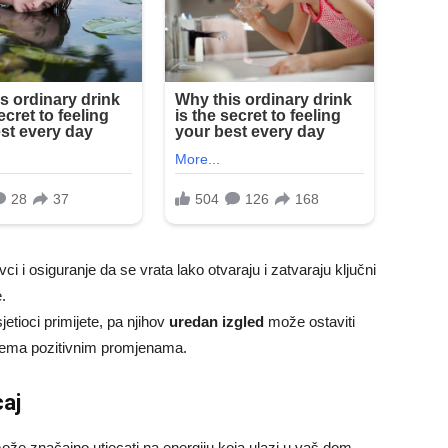
ci i osiguranje da se vrata lako otvaraju i zatvaraju ključni
.
etioci primijete, pa njihov
uredan izgled
može ostaviti
 prema pozitivnim promjenama.
caj
ože značajno utjecati na energiju koja ulazi u vaš dom.