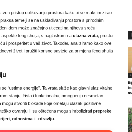
nstven pristup oblikovanju prostora kako bi se maksimizirao
 praksa temelji se na usklađivanju prostora s prirodnim
ređeni dom može značajno utjecati na njihovu sreću i
e aspekte feng shuija, s naglaskom na
ulazna vrata
, prostor
eću i prosperitet u vaš život. Također, analiziramo kako ove
evni život i pružiti korisne savjete za primjenu feng shuija
ju
S
Bi
se “ustima energije”. Ta vrata služe kao glavni ulaz vitalne
te
me
rom stanju, čista i funkcionalna, omogućuju nesmetan
a mogu stvoriti blokade koje ometaju ulazak pozitivne
 teško otvaraju ili su oštećena mogu simbolizirati
prepreke
rijeri
,
odnosima
ili
zdravlju
.