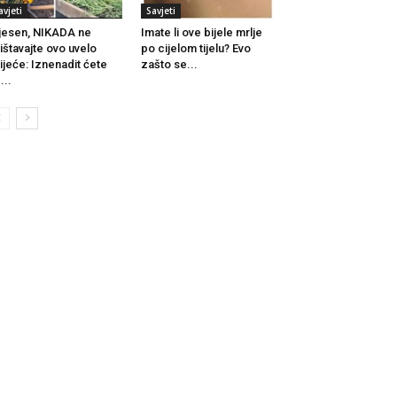
avjeti
Savjeti
jesen, NIKADA ne
Imate li ove bijele mrlje
ištavajte ovo uvelo
po cijelom tijelu? Evo
ijeće: Iznenadit ćete
zašto se...
...