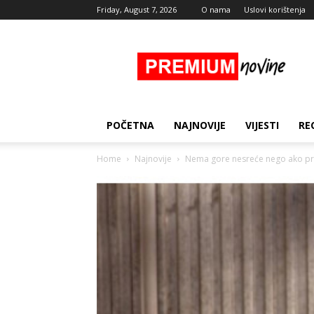
Friday, August 7, 2026
O nama
Uslovi korištenja
Premium
Novine
POČETNA
NAJNOVIJE
VIJESTI
RE
Home
Najnovije
Nema gore nesreće nego ako pred