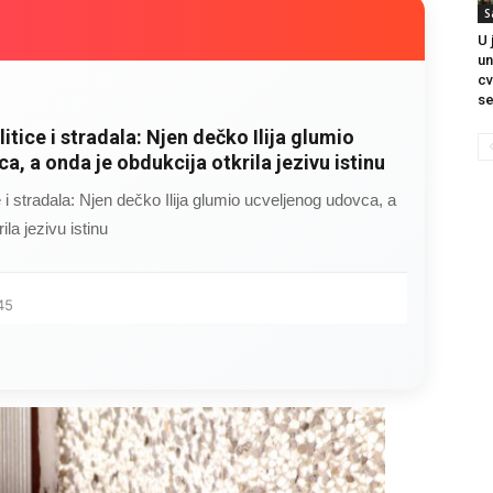
S
U 
un
cv
se
litice i stradala: Njen dečko Ilija glumio
a, a onda je obdukcija otkrila jezivu istinu
ce i stradala: Njen dečko Ilija glumio ucveljenog udovca, a
ila jezivu istinu
45