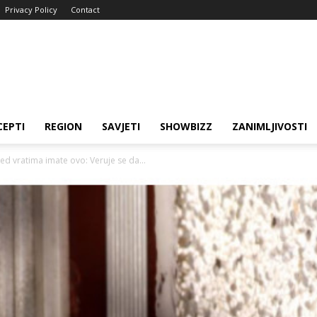
Privacy Policy
Contact
CEPTI
REGION
SAVJETI
SHOWBIZZ
ZANIMLJIVOSTI
 vratima imate ovo: Veruje se da...