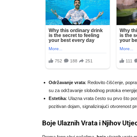
Održavanje vrata
: Redovito čišćenje, poprav
su za održavanje slobodnog protoka energije
Estetika
: Ulazna vrata često su prvo što posj
pozitivan dojam, signalizirajući otvorenost
Boje Ulaznih Vrata i Njihov Utje
Prema feng shui načelima,
boja
ulaznih vrata m