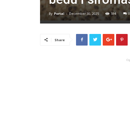
By
Portal
-
December 30, 2025
594
0
Share
Og