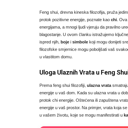
Feng shui, drevna kineska filozofija, pruža jedi
protok pozitivne energije, poznate kao
chi
. Ova
energijama, a mnogi ljudi vjeruju da pravilno u
blagostanje. U ovom članku istražujemo ključn
ispred njih,
boje
i
simbole
koji mogu donijeti sr
filozofske smjernice mogu poboljšati vaš svakodn
u vlastitom domu.
Uloga Ulaznih Vrata u Feng Shui
Prema feng shui filozofiji,
ulazna vrata
smatraju 
energije u vaš dom. Kada su ulazna vrata u dob
protok chi energije. Oštećena ili zapuštena vrat
energije u vaš prostor. Na primjer, vrata koja se
u vašem životu, koje se mogu manifestirati u
ka