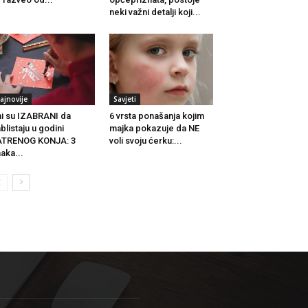
neki važni detalji koji...
ajnovije
Savjeti
i su IZABRANI da
6 vrsta ponašanja kojim
blistaju u godini
majka pokazuje da NE
ATRENOG KONJA: 3
voli svoju ćerku:...
aka...