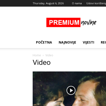
Thursday, August 6, 2026
O nama
Uslovi korištenj
Premium
Novine
POČETNA
NAJNOVIJE
VIJESTI
RE
Home
Video
Video