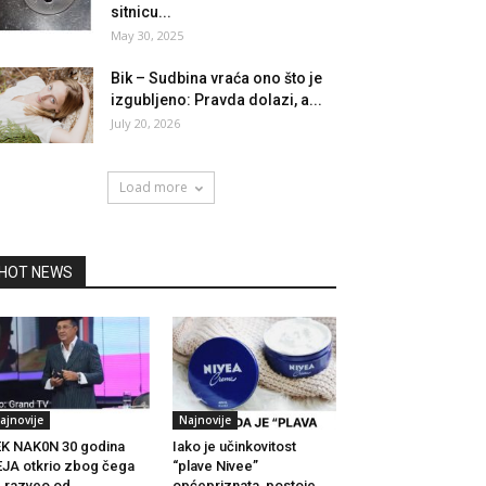
sitnicu...
May 30, 2025
Bik – Sudbina vraća ono što je
izgubljeno: Pravda dolazi, a...
July 20, 2026
Load more
HOT NEWS
ajnovije
Najnovije
K NAK0N 30 godina
Iako je učinkovitost
JA otkrio zbog čega
“plave Nivee”
 razveo od...
općepriznata, postoje