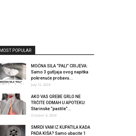
MOST POPULAR
MOĆNA SILA “PALI” CRIJEVA:
Samo 3 gutljaja ovog napitka
pokrenuće probavu...
July 12, 2024
AKO VAS GREBE GRLO NE
TRČITE ODMAH U APOTEKU:
Starinske “pastile”...
October 6, 2024
SMRDI VAM IZ KUPATILA KADA
PADA KIŠA? Samo ubacite 1