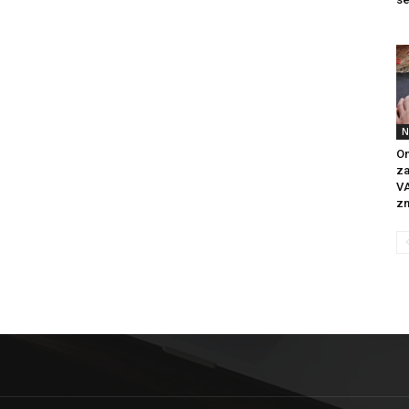
N
On
za
V
zn