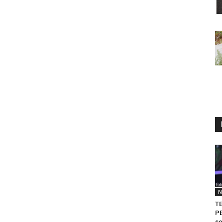
N
TE
PE
se