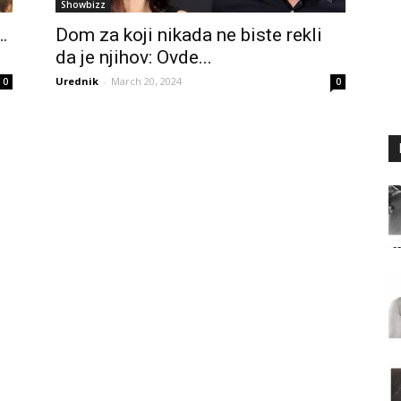
Showbizz
…
Dom za koji nikada ne biste rekli
da je njihov: Ovde...
Urednik
-
March 20, 2024
0
0