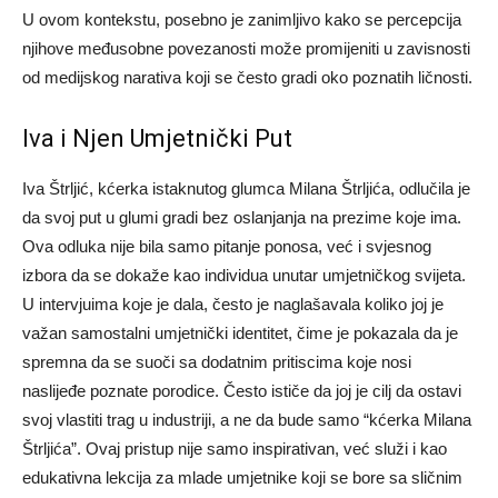
U ovom kontekstu, posebno je zanimljivo kako se percepcija
njihove međusobne povezanosti može promijeniti u zavisnosti
od medijskog narativa koji se često gradi oko poznatih ličnosti.
Iva i Njen Umjetnički Put
Iva Štrljić, kćerka istaknutog glumca Milana Štrljića, odlučila je
da svoj put u glumi gradi bez oslanjanja na prezime koje ima.
Ova odluka nije bila samo pitanje ponosa, već i svjesnog
izbora da se dokaže kao individua unutar umjetničkog svijeta.
U intervjuima koje je dala, često je naglašavala koliko joj je
važan samostalni umjetnički identitet, čime je pokazala da je
spremna da se suoči sa dodatnim pritiscima koje nosi
naslijeđe poznate porodice. Često ističe da joj je cilj da ostavi
svoj vlastiti trag u industriji, a ne da bude samo “kćerka Milana
Štrljića”. Ovaj pristup nije samo inspirativan, već služi i kao
edukativna lekcija za mlade umjetnike koji se bore sa sličnim