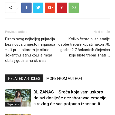
Previous article
Next article
Biram svog najboljeg prijatelja
Koliko često bi se starije
bez novca umjesto milijunaša
osobe trebale kupati nakon 70.
– ali pred oltarom je otkrio
godine? 7 šokantnih činjenica
šokantnu istinu koju je moja
koje biste trebali znati. …
obitelj godinama skrivala
RELATED ARTICLES
MORE FROM AUTHOR
BLIZANAC – Sreća koja vam uskoro
dolazi donijeće nezaboravne emocije,
a razlog će vas potpuno iznenaditi
Najnovije