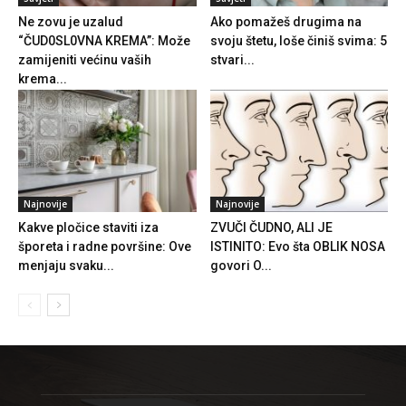
Ne zovu je uzalud
Ako pomažeš drugima na
“ČUD0SL0VNA KREMA”: Može
svoju štetu, loše činiš svima: 5
zamijeniti većinu vaših
stvari...
krema...
Najnovije
Najnovije
Kakve pločice staviti iza
ZVUČI ČUDNO, ALI JE
šporeta i radne površine: Ove
ISTINITO: Evo šta OBLIK NOSA
menjaju svaku...
govori O...