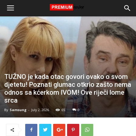
TUŽNO je kada otac govori ovako o svom
djetetu! Poznati glumac otkrio zašto nema
odnos sa kćerkom IVOM! Ove riječi lome
srca
By
Samsung
-
July 2, 2026
65
0