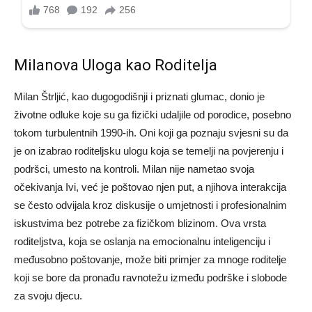
Milanova Uloga kao Roditelja
Milan Štrljić, kao dugogodišnji i priznati glumac, donio je
životne odluke koje su ga fizički udaljile od porodice, posebno
tokom turbulentnih 1990-ih. Oni koji ga poznaju svjesni su da
je on izabrao roditeljsku ulogu koja se temelji na povjerenju i
podršci, umesto na kontroli.
Milan nije nametao svoja
očekivanja Ivi, već je poštovao njen put, a njihova interakcija
se često odvijala kroz diskusije o umjetnosti i profesionalnim
iskustvima bez potrebe za fizičkom blizinom.
Ova vrsta
roditeljstva, koja se oslanja na emocionalnu inteligenciju i
međusobno poštovanje, može biti primjer za mnoge roditelje
koji se bore da pronađu ravnotežu između podrške i slobode
za svoju djecu.