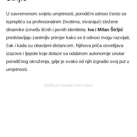
U savremenom svijetu umjetnosti, porodični odnosi često se
isprepliću sa profesionalnim životima, stvarajući složene
dinamike između ličnih i javnih identiteta.
Iva i Milan Štrljić
predstavljaju zanimljiv primjer kako se ti odnosi mogu razvijati,
čak i kada su obavijeni distancom. Njihova priča osvetljava
izazove i ljepote koje dolaze sa odabirom autonomije unutar
porodičnog okruženja, gdje je svako od njih izgradio svoj put u
umjetnosti.
Sadržaj se nastavlja nakon oglasa