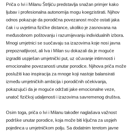
Priča o Ivi i Milanu Štrljiću predstavlja snažan primjer kako
ljubav i profesionalna autonomija mogu koegzistirati. Njihov
odnos pokazuje da porodična povezanost može ostati jaka
čak i u uvjetima fizičke distance, ukoliko je zasnovana na
međusobnom poštovanju i razumijevanju individualnih izbora.
Mnogi umjetnici se suočavaju sa izazovima koje nosi javna
prepoznatljivost, ali Iva i Milan su dokazali da je moguće
izgraditi uspješan umjetnički put, uz očuvanje intimnosti i
emocionalne povezanosti unutar porodice.
Njihova priča može
poslužiti kao inspiracija za mnoge koji nastoje balansirati
između umjetničkih ambicija i porodičnih očekivanja,
pokazujući da je moguće održati jake emocionalne veze,
unatoč fizičkoj udaljenosti i izazovima savremenog društva.
Osim toga, priča o Ivi i Milanu također naglašava važnost
podrške unutar porodice, koja može biti ključna za uspjeh
pojedinca u umjetničkom polju. Sa dodatnim teretom javne