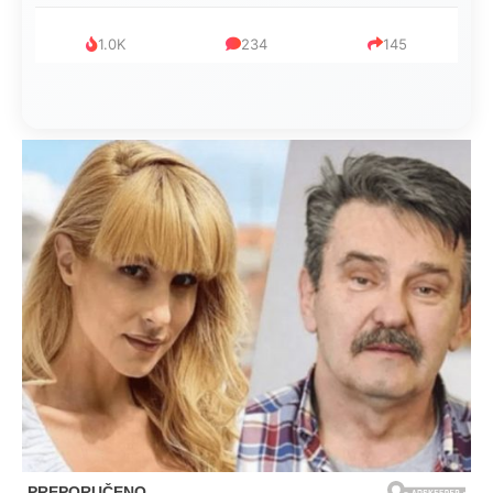
1.0K
234
145