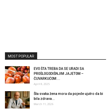
MOST POPULAR
EV0 ŠTA TREBA DA SE URADI SA
PR0ŠL0G0DIŠNJIM JAJET0M –
ČUVARKUĆ0M:...
April 8, 2025
Šta svaka žena mora da pojede ujutro da bi
bila zdrava...
March 11, 2026