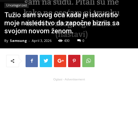
Uncategorized
Tužio sam svog oca kada je iskoristio
moje nasledstvo da započne biznis sa
svojom novom ženom.
By
Samsung
-
April 3, 2026
430
0
Oglasi - Advertisement