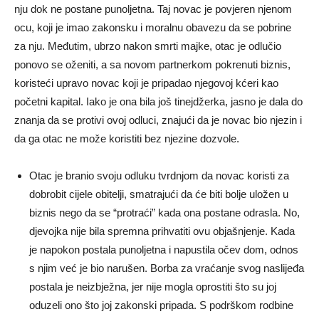
nju dok ne postane punoljetna. Taj novac je povjeren njenom
ocu, koji je imao zakonsku i moralnu obavezu da se pobrine
za nju. Međutim, ubrzo nakon smrti majke, otac je odlučio
ponovo se oženiti, a sa novom partnerkom pokrenuti biznis,
koristeći upravo novac koji je pripadao njegovoj kćeri kao
početni kapital. Iako je ona bila još tinejdžerka, jasno je dala do
znanja da se protivi ovoj odluci, znajući da je novac bio njezin i
da ga otac ne može koristiti bez njezine dozvole.
Otac je branio svoju odluku tvrdnjom da novac koristi za
dobrobit cijele obitelji, smatrajući da će biti bolje uložen u
biznis nego da se “protraći” kada ona postane odrasla. No,
djevojka nije bila spremna prihvatiti ovu objašnjenje. Kada
je napokon postala punoljetna i napustila očev dom, odnos
s njim već je bio narušen. Borba za vraćanje svog naslijeđa
postala je neizbježna, jer nije mogla oprostiti što su joj
oduzeli ono što joj zakonski pripada. S podrškom rodbine