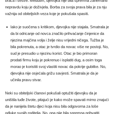
braća i sestre. Međutim, djevojka nije bila spremna zanemariti
nepravdu koju je doživjela. Borba za svoja prava bila je za nju
važnija od obiteljskih veza koje je pokušala spasiti.
Iako je suočena s kritikom, djevojka nije stajala. Smatrala je
da bi odricanje od novca značilo prihvaćanje činjenice da
njezina majčina volja i želje nisu vrijedni ničega. Tužba je
bila pokrenuta, a otac je tvrdio da novac više ne postoji. No,
sud je presudio u njezinu korist. Otac je bio primoran
prodati firmu koju je pokrenuo i isplatiti dug, a osim toga
morao je koristiti svoj vlastiti novac da pokrije gubitke. No,
djevojka nije osjećala grižu savjesti. Smatrala je da je
učinila pravu stvar.
Neki su obiteljski članovi pokušali optužiti djevojku da je
uništila tuđe živote, pitajući je kako može spavati mirno znajući
da je nanijela štetu djeci koja nisu bila odgovorna za loše
odluke svojih roditelja. No, ona nije bila spremna prihvatiti