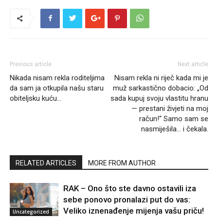
Previous article
Next article
Nikada nisam rekla roditeljima
Nisam rekla ni riječ kada mi je
da sam ja otkupila našu staru
muž sarkastično dobacio: „Od
obiteljsku kuću…
sada kupuj svoju vlastitu hranu
— prestani živjeti na moj
račun!“ Samo sam se
nasmiješila… i čekala.
RELATED ARTICLES
MORE FROM AUTHOR
RAK – Ono što ste davno ostavili iza
sebe ponovo pronalazi put do vas:
Veliko iznenađenje mijenja vašu priču!
Uncategorized