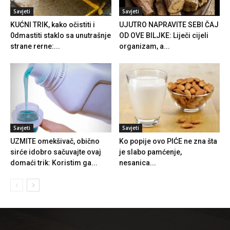
Savjeti
Savjeti
KUĆNI TRIK, kako očistiti i
UJUTRO NAPRAVITE SEBI ČAJ
0dmastiti staklo sa unutrašnje
OD OVE BILJKE: Liječi cijeli
strane rerne:...
organizam, a...
Savjeti
Savjeti
UZMITE omekšivač, obično
Ko popije ovo PIĆE ne zna šta
sirće idobro sačuvajte ovaj
je slabo pamćenje,
domaći trik: Koristim ga...
nesanica...