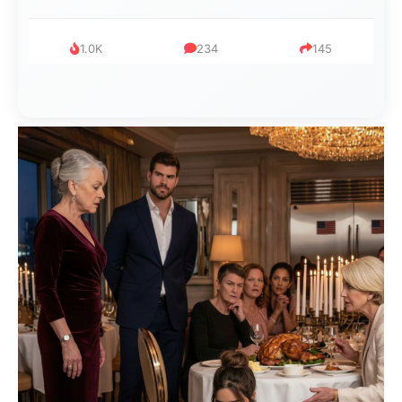
999
321
234