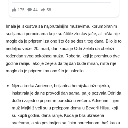
Imala je iskustva sa najbrutalnijim muževima, korumpiranim
sudijama i porodicama koje su štitile zlostavljače, ali ništa nije
moglo da je pripremi za ono što će se desiti tog dana. Bilo je to
nedeljno veče, 20. mart, dan kada je Odri želela da obeleži
rođendan svog pokojnog muža, Roberta, koji je preminuo dve
godine ranije. Iako je željela da taj dan bude miran, ništa nije
moglo da je pripremi na ono što je usledilo.
Njena ćerka Adrienne, briljantna hemijska inženjerka,
insistirala je da ne provodi dan sama, pa je pozvala Odri da
dođe i zajedno pripreme porodičnu večeru. Adrienne i njen
muž Majkl živeli su u prelepom domu u Beverli Hilsu, koji
su kupili godinu dana ranije. Kuća je bila ukrašena
svećama, a sto postavljen sa finim porcelanom, baš kao u