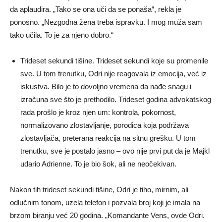
da aplaudira. „Tako se ona uči da se ponaša“, rekla je
ponosno. „Nezgodna žena treba ispravku. I mog muža sam
tako učila. To je za njeno dobro.“
Trideset sekundi tišine. Trideset sekundi koje su promenile
sve. U tom trenutku, Odri nije reagovala iz emocija, već iz
iskustva. Bilo je to dovoljno vremena da nađe snagu i
izračuna sve što je prethodilo. Trideset godina advokatskog
rada prošlo je kroz njen um: kontrola, pokornost,
normalizovano zlostavljanje, porodica koja podržava
zlostavljača, preterana reakcija na sitnu grešku. U tom
trenutku, sve je postalo jasno – ovo nije prvi put da je Majkl
udario Adrienne. To je bio šok, ali ne neočekivan.
Nakon tih trideset sekundi tišine, Odri je tiho, mirnim, ali
odlučnim tonom, uzela telefon i pozvala broj koji je imala na
brzom biranju već 20 godina. „Komandante Vens, ovde Odri.