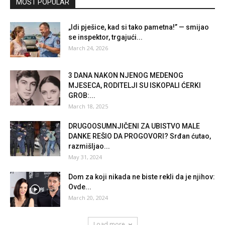
MOST POPULAR
„Idi pješice, kad si tako pametna!” — smijao
se inspektor, trgajući...
March 24, 2026
3 DANA NAKON NJENOG MEDENOG
MJESECA, RODITELJI SU ISKOPALI ĆERKI
GROB:...
March 18, 2025
DRUGOOSUMNJIČENI ZA UBISTVO MALE
DANKE REŠIO DA PROGOVORI? Srđan ćutao,
razmišljao...
May 31, 2024
Dom za koji nikada ne biste rekli da je njihov:
Ovde...
March 20, 2024
Load more