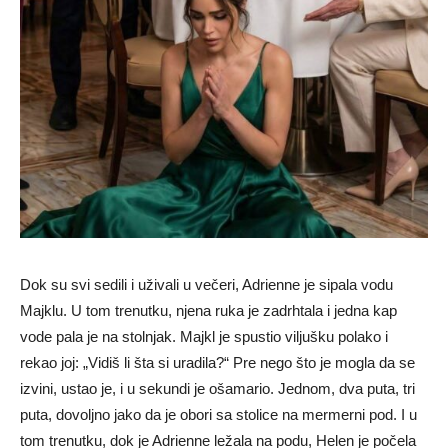
Dok su svi sedili i uživali u večeri, Adrienne je sipala vodu
Majklu. U tom trenutku, njena ruka je zadrhtala i jedna kap
vode pala je na stolnjak. Majkl je spustio viljušku polako i
rekao joj: „Vidiš li šta si uradila?“ Pre nego što je mogla da se
izvini, ustao je, i u sekundi je ošamario. Jednom, dva puta, tri
puta, dovoljno jako da je obori sa stolice na mermerni pod. I u
tom trenutku, dok je Adrienne ležala na podu, Helen je počela