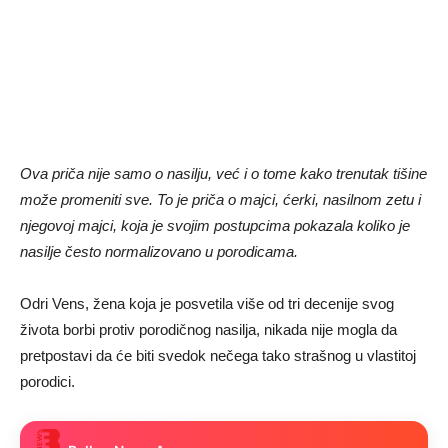
Ova priča nije samo o nasilju, već i o tome kako trenutak tišine
može promeniti sve. To je priča o majci, ćerki, nasilnom zetu i
njegovoj majci, koja je svojim postupcima pokazala koliko je
nasilje često normalizovano u porodicama.
Odri Vens, žena koja je posvetila više od tri decenije svog
života borbi protiv porodičnog nasilja, nikada nije mogla da
pretpostavi da će biti svedok nečega tako strašnog u vlastitoj
porodici.