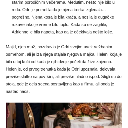
starim porodičnim večerama. Međutim, nešto nije bilo u
redu. Odri je primetila da je njena ćerka izgledala…
pogrešno. Njena kosa je bila kraća, a nosila je dugačke
rukave iako je vreme bilo toplo. Kada su se zagrlile,
Adrienne je bila napeta, kao da je očekivala nešto loše.
Majkl, njen muž, pozdravio je Odri svojim uvek vežbanim
osmehom, ali je iza njega stajala njegova majka, Helen, koja je
bila u toj kući od kada je njih dvoje počeli da žive zajedno.
Helen je, od prvog trenutka kada je Odri upoznala, delovala
previše slatko na površini, ali previše hladno ispod. Stigli su do
stola, gde je cela scena postavljena kao u filmu, ali onda je
nastao haos.