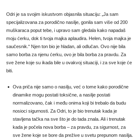
Odri je sa svojim iskustvom objasnila situaciju: „Ja sam
specijalizovana za porodično nasilje, gonila sam više od 200
muškaraca poput tebe, i upravo sam gledala kako napadaš
moju ćerku, dok ti tvoja majka aplaudira. Helen, tvoja majka je
saučesnik.“ Njen ton bio je hladan, ali odlučan. Ovo nije bila
samo borba za njenu ćerku, ovo je bila borba za pravdu. Za
sve žene koje su ikada bile u ovakvoj situaciji, i za sve koje će
biti.
Ova priča nije samo o nasilju, već o tome kako porodične
dinamike mogu postati toksične, a nasilje postati
normalizovano, čak i među onima koji bi trebalo da budu
nosioci sigurnosti. Za Odri, to je bio trenutak kada je
stavljena tačka na sve što je do tada znala. Ali i trenutak
kada je počela nova borba – za pravdu, za sigurnost, za
sve žene koje se bore da prežive u svetu prepunom nasilja.