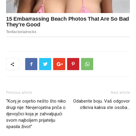
Previous article
Next article
“Konj je osjetio nešto što niko
Odaberite boju. Vaš odgovor
drugi nije: Nevjerojatna priča o
otkriva kakva ste osoba…
djevojčici koja je zahvaljujući
svom najboljem prijatelju
spasila život”