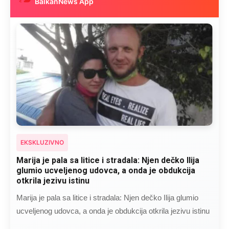
BalkanNews App
EKSKLUZIVNO
Kad se Marin suprug razbolio ona ga kupala,
pelene mu mijenjala: Jedno jutro je poslao po
čokoladu..
Kad se Marin suprug razbolio ona ga kupala, pelene mu
mijenjala: Jedno jutro je poslao po čokoladu..