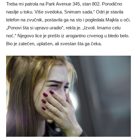
Treba mi patrola na Park Avenue 345, stan 802. Porodično
nasilje u toku. Više svedoka. Snimam sada.“ Odri je stavila
telefon na zvučnik, postavila ga na sto i pogledala Majkla u oči.
„Ponovi šta si upravo uradio“, rekla je. „Izvoli. Imamo celu
noć.“ Njegovo lice je prešlo iz arogantno crvenog u bledo belo.
Bio je zatečen, uplašen, ali svestan šta ga čeka.