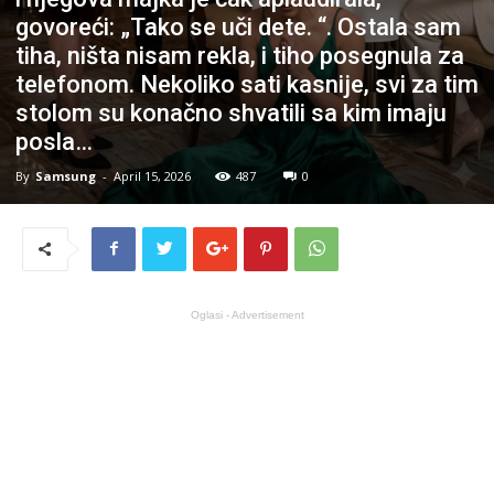
govoreći: „Tako se uči dete. “. Ostala sam
tiha, ništa nisam rekla, i tiho posegnula za
telefonom. Nekoliko sati kasnije, svi za tim
stolom su konačno shvatili sa kim imaju
posla…
By
Samsung
-
April 15, 2026
487
0
Oglasi - Advertisement