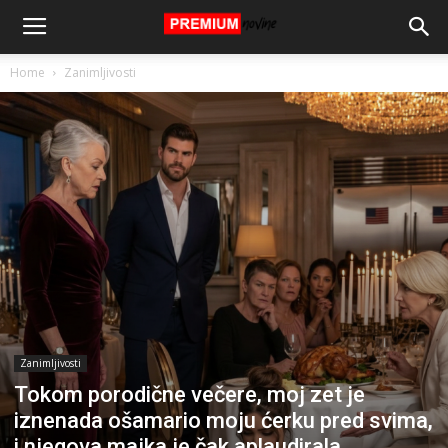
Home
Zanimljivosti
Zanimljivosti
Tokom porodične večere, moj zet je
iznenada ošamario moju ćerku pred svima,
i njegova majka je čak aplaudirala,