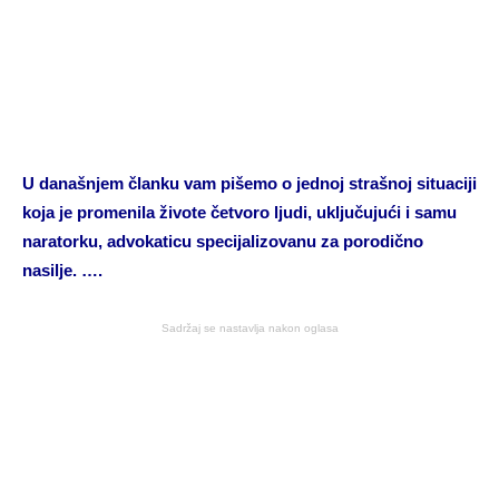
U današnjem članku vam pišemo o jednoj strašnoj situaciji
koja je promenila živote četvoro ljudi, uključujući i samu
naratorku, advokaticu specijalizovanu za porodično
nasilje. ….
Sadržaj se nastavlja nakon oglasa