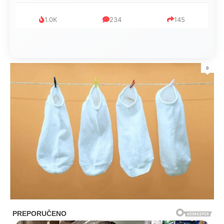
1.0K
234
145