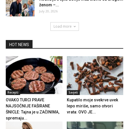
ženom –...
July 20, 2026
Load more
HOT NEWS
Recepti
Savjeti
OVAKO TURCI PRAVE
Kupatilo moje svekrve uvek
NAJSOČNIJE FAŠIRANE
lepo miriše, samo otvori
ŠNICLE: Tajna je u ZAČINIMA,
vrata: OVO JE...
spremaju...