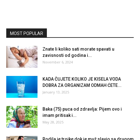
MOST POPULAR
Znate li koliko sati morate spavati u
zavisnosti od godina i...
November 6, 2024
KADA ČUJETE KOLIKO JE KISELA VODA
DOBRA ZA ORGANIZAM ODMAH ĆETE...
January 13, 2025
Baka (75) puca od zdravlja: Pijem ovo i
imam pritisak i...
May 28, 2025
Rodila je trojke dok je muž slavio sa drugom