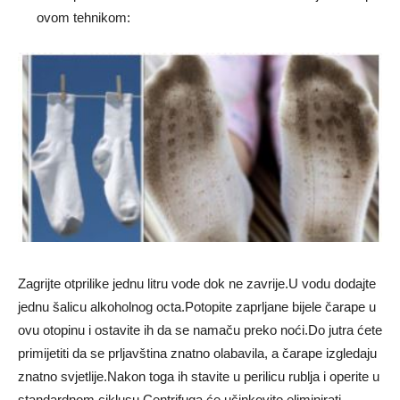
ovom tehnikom:
Zagrijte otprilike jednu litru vode dok ne zavrije.U vodu dodajte
jednu šalicu alkoholnog octa.Potopite zaprljane bijele čarape u
ovu otopinu i ostavite ih da se namaču preko noći.Do jutra ćete
primijetiti da se prljavština znatno olabavila, a čarape izgledaju
znatno svjetlije.Nakon toga ih stavite u perilicu rublja i operite u
standardnom ciklusu.Centrifuga će učinkovito eliminirati