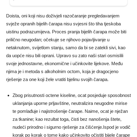
Doista, oni koji nisu doživjeli razočaranje pregledavanjem
svježe opranih bijelih čarapa nisu svjesni što tiha tjeskoba
uistinu podrazumijeva. Proces pranja bijelih čarapa može biti
prilično neugodan; očekuje se njihovo pojavljivanje u
netaknutom, svijetlom stanju, samo da bi se zatekli sivi, kao
da uopće nisu bili oprani. Upravo su zato naši stari osmislili
svoje jednostavne, ekonomične i učinkovite lijekove. Među
njima je i metoda s alkoholnim octom, koja je dragocjeno
rješenje za one koji žele vratiti bjelinu svojih čarapa.
Zbog prisutnosti octene kiseline, ocat posjeduje sposobnost
uklanjanja uporne prljavštine, neutralizira neugodne mirise
te pomlađuje i najistrošenije čarape. Naime, ocat je nježan
za tkanine; kao rezultat toga, čisti bez nanošenja štete,
nudeći prirodno i sigurno rješenje za čišćenje.Ispod je vodič
korak po korak o tome kako učinkovito očistiti bijele čarape