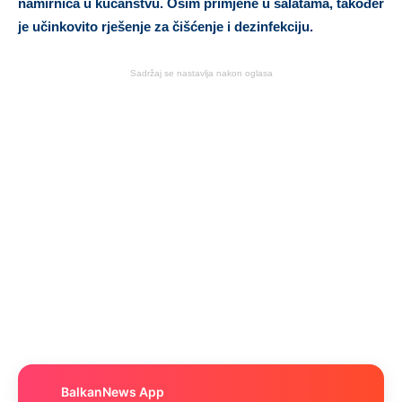
namirnica u kućanstvu. Osim primjene u salatama, također
je učinkovito rješenje za čišćenje i dezinfekciju.
Sadržaj se nastavlja nakon oglasa
BalkanNews App