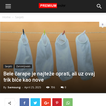
Home
Savjeti
Savjeti
Zanimljivosti
Bele čarape je najteže oprati, ali uz ovaj
trik biće kao nove
By
Samsung
-
April 25, 2025
706
0