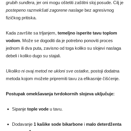
grubih sunđera
, jer oni mogu oštetiti zaštitni sloj posude. Cilj je
postepeno razmekšati zagorene naslage
bez agresivnog
fizičkog pritiska.
Kada završite sa trljanjem,
temeljno isperite tavu toplom
vodom
. Može se dogoditi da je potrebno ponoviti proces
jednom ili dva puta, zavisno od toga koliko su slojevi naslaga
debeli i koliko dugo su stajali.
Ukoliko ni ovaj metod ne ukloni sve ostatke
, postoji dodatna
metoda kojom možete pripremiti tavu za efikasnije čišćenje.
Postupak omekšavanja tvrdokornih slojeva uključuje:
Sipanje
tople vode
u tavu.
Dodavanje
1 kašike sode bikarbone
i
malo deterdženta