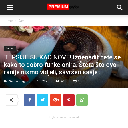
Home
Savjeti
Savjeti
TEPSIJE SU KAO NOVE! Iznenadit ćete se
kako to dobro funkcionira. Šteta što ovo
ranije nismo vidjeli, savršen savjet!
By
Samsung
-
June 19, 2025
405
0
Oglasi - Advertisement