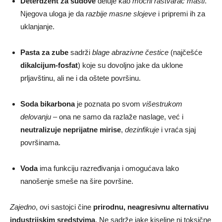
Deterdžent za sudove
deluje kao
moćni rastvarač masti
.
Njegova uloga je da
razbije masne slojeve
i pripremi ih za
uklanjanje.
Pasta za zube
sadrži
blage abrazivne čestice
(najčešće
dikalcijum-fosfat
) koje su dovoljno jake da uklone
prljavštinu, ali ne i da oštete površinu.
Soda bikarbona
je poznata po svom
višestrukom
delovanju
– ona ne samo da razlaže naslage, već i
neutralizuje neprijatne mirise
,
dezinfikuje
i vraća sjaj
površinama.
Voda
ima funkciju razređivanja i omogućava lako
nanošenje smeše na šire površine.
Zajedno
, ovi sastojci čine
prirodnu, neagresivnu alternativu
industrijskim sredstvima
. Ne sadrže jake kiseline ni toksične