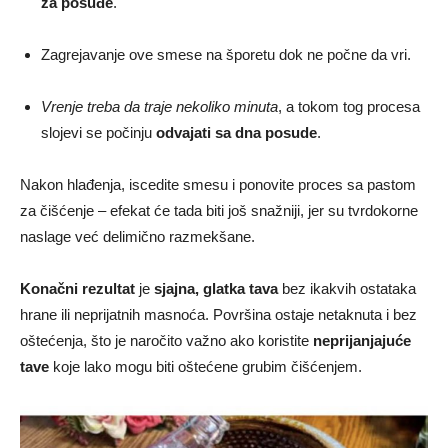
za posuđe
.
Zagrejavanje ove smese na šporetu dok ne počne da vri.
Vrenje treba da traje nekoliko minuta
, a tokom tog procesa
slojevi se počinju
odvajati sa dna posude
.
Nakon hlađenja, iscedite smesu i ponovite proces sa pastom
za čišćenje – efekat će tada biti još snažniji, jer su tvrdokorne
naslage već delimično razmekšane.
Konačni rezultat
je
sjajna, glatka tava
bez ikakvih ostataka
hrane ili neprijatnih masnoća. Površina ostaje netaknuta i bez
oštećenja, što je naročito važno ako koristite
neprijanjajuće
tave
koje lako mogu biti oštećene grubim čišćenjem.