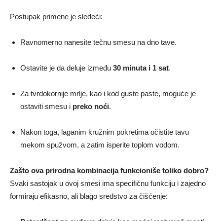
Postupak primene je sledeći:
Ravnomerno nanesite tečnu smesu na dno tave.
Ostavite je da deluje između
30 minuta i 1 sat
.
Za tvrdokornije mrlje, kao i kod guste paste, moguće je
ostaviti smesu i
preko noći
.
Nakon toga, laganim kružnim pokretima očistite tavu
mekom spužvom, a zatim isperite toplom vodom.
Zašto ova prirodna kombinacija funkcioniše toliko dobro?
Svaki sastojak u ovoj smesi ima specifičnu funkciju i zajedno
formiraju efikasno, ali blago sredstvo za čišćenje: