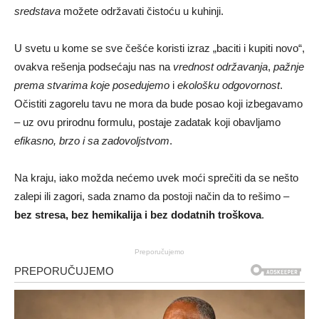
sredstava
možete održavati čistoću u kuhinji.
U svetu u kome se sve češće koristi izraz „baciti i kupiti novo“,
ovakva rešenja podsećaju nas na
vrednost održavanja
,
pažnje
prema stvarima koje posedujemo
i
ekološku odgovornost
.
Očistiti zagorelu tavu ne mora da bude posao koji izbegavamo
– uz ovu prirodnu formulu, postaje zadatak koji obavljamo
efikasno, brzo i sa zadovoljstvom
.
Na kraju, iako možda nećemo uvek moći sprečiti da se nešto
zalepi ili zagori, sada znamo da postoji način da to rešimo –
bez stresa, bez hemikalija i bez dodatnih troškova
.
Preporučujemo