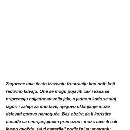
Zagorene tave često izazivaju frustraciju kod onih koji
redovno kuvaju. One se mogu pojaviti čak i kada se
pripremaju najjednostavnija jela, a jednom kada se sloj
izgori i zalepi za dno tave, njegovo uklanjanje može
delovati gotovo nemoguće. Bez obzira da li koristite
posuđe sa neprijanjajućim premazom, inoks tave ili čak
liveno gvožđe, svi ti materijali podložni su stvaranju