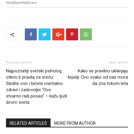
Previous article
Next article
Najpoznatiji svetski psiholog
Kako se pravilno uklanjaju
otkrio 6 pravila za sreću:
krpelji: Ovo svako od nas mora
Sledite ovo i bićete mentalno
da zna tokom leta
zdravi i zadovoljni “Ovo
stvarno radi posao” – kažu ljudi
širom sveta
RELATED ARTICLES
MORE FROM AUTHOR