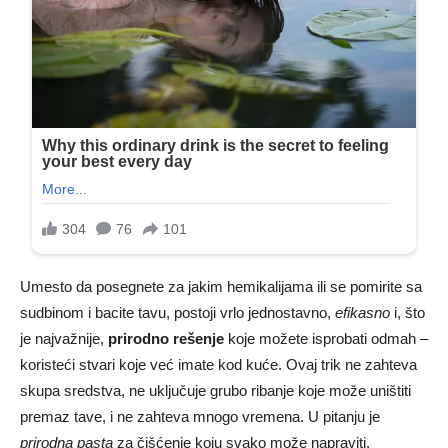
Umesto da posegnete za jakim hemikalijama ili se pomirite sa
sudbinom i bacite tavu, postoji vrlo jednostavno,
efikasno
i, što
je najvažnije,
prirodno rešenje
koje možete isprobati odmah –
koristeći stvari koje već imate kod kuće. Ovaj trik ne zahteva
skupa sredstva, ne uključuje grubo ribanje koje može uništiti
premaz tave, i ne zahteva mnogo vremena. U pitanju je
prirodna pasta
za čišćenje koju svako može napraviti.