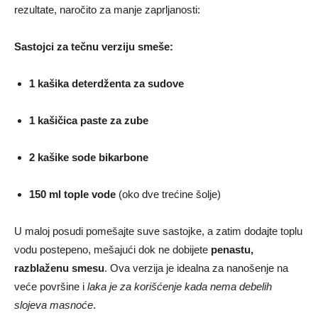
rezultate, naročito za manje zaprljanosti:
Sastojci za tečnu verziju smeše:
1 kašika deterdženta za sudove
1 kašičica paste za zube
2 kašike sode bikarbone
150 ml tople vode
(oko dve trećine šolje)
U maloj posudi pomešajte suve sastojke, a zatim dodajte toplu
vodu postepeno, mešajući dok ne dobijete
penastu,
razblaženu smesu
. Ova verzija je idealna za nanošenje na
veće površine i
laka je za korišćenje kada nema debelih
slojeva masnoće
.