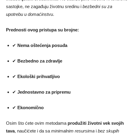
sastojke, ne zagađuju životnu sredinu i
bezbedni su za
upotrebu u domaćinstvu
.
Prednosti ovog pristupa su brojne:
✔
Nema oštećenja posuđa
✔
Bezbedno za zdravlje
✔
Ekološki prihvatljivo
✔
Jednostavno za pripremu
✔
Ekonomično
Osim što ćete ovim metodama
produžiti životni vek svojih
tava
, naučićete i da sa
minimalnim resursima
i
bez skupih