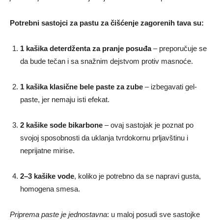
Potrebni sastojci za pastu za čišćenje zagorenih tava su:
1 kašika deterdženta za pranje posuđa
– preporučuje se
da bude tečan i sa snažnim dejstvom protiv masnoće.
1 kašika klasične bele paste za zube
– izbegavati gel-
paste, jer nemaju isti efekat.
2 kašike sode bikarbone
– ovaj sastojak je poznat po
svojoj sposobnosti da uklanja tvrdokornu prljavštinu i
neprijatne mirise.
2–3 kašike vode
, koliko je potrebno da se napravi gusta,
homogena smesa.
Priprema paste je jednostavna
: u maloj posudi sve sastojke