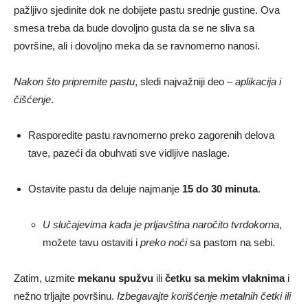
pažljivo sjedinite dok ne dobijete pastu srednje gustine. Ova
smesa treba da bude dovoljno gusta da se ne sliva sa
površine, ali i dovoljno meka da se ravnomerno nanosi.
Nakon što pripremite pastu
, sledi najvažniji deo –
aplikacija i
čišćenje
.
Rasporedite pastu ravnomerno preko zagorenih delova
tave, pazeći da obuhvati sve vidljive naslage.
Ostavite pastu da deluje najmanje
15 do 30 minuta
.
U slučajevima kada je prljavština naročito tvrdokorna
,
možete tavu ostaviti i
preko noći
sa pastom na sebi.
Zatim, uzmite
mekanu spužvu
ili
četku sa mekim vlaknima
i
nežno trljajte površinu.
Izbegavajte korišćenje metalnih četki ili