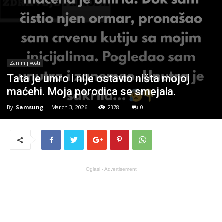
Zanimljivosti
Tata je umro i nije ostavio ništa mojoj
maćehi. Moja porodica se smejala.
By
Samsung
-
March 3, 2026
2378
0
Oglasi - Advertisement