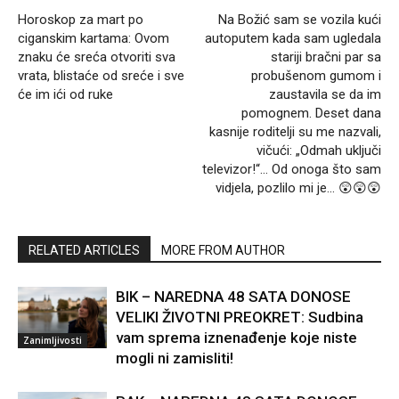
Horoskop za mart po
Na Božić sam se vozila kući
ciganskim kartama: Ovom
autoputem kada sam ugledala
znaku će sreća otvoriti sva
stariji bračni par sa
vrata, blistaće od sreće i sve
probušenom gumom i
će im ići od ruke
zaustavila se da im
pomognem. Deset dana
kasnije roditelji su me nazvali,
vičući: „Odmah uključi
televizor!“… Od onoga što sam
vidjela, pozlilo mi je… 😲😲😲
RELATED ARTICLES
MORE FROM AUTHOR
BIK – NAREDNA 48 SATA DONOSE
VELIKI ŽIVOTNI PREOKRET: Sudbina
vam sprema iznenađenje koje niste
Zanimljivosti
mogli ni zamisliti!