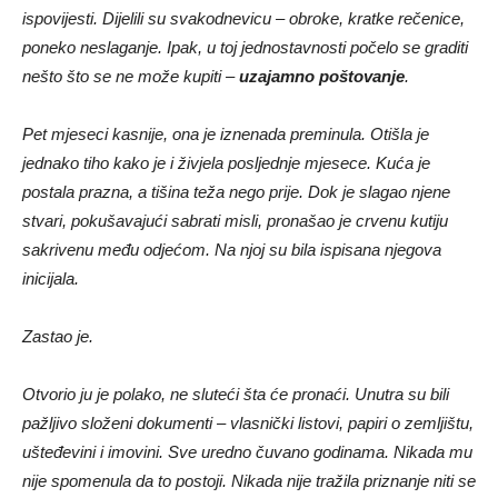
ispovijesti. Dijelili su svakodnevicu – obroke, kratke rečenice,
poneko neslaganje. Ipak, u toj jednostavnosti počelo se graditi
nešto što se ne može kupiti –
uzajamno poštovanje
.
Pet mjeseci kasnije, ona je iznenada preminula. Otišla je
jednako tiho kako je i živjela posljednje mjesece. Kuća je
postala prazna, a tišina teža nego prije. Dok je slagao njene
stvari, pokušavajući sabrati misli, pronašao je crvenu kutiju
sakrivenu među odjećom. Na njoj su bila ispisana njegova
inicijala.
Zastao je.
Otvorio ju je polako, ne sluteći šta će pronaći. Unutra su bili
pažljivo složeni dokumenti – vlasnički listovi, papiri o zemljištu,
ušteđevini i imovini. Sve uredno čuvano godinama. Nikada mu
nije spomenula da to postoji. Nikada nije tražila priznanje niti se