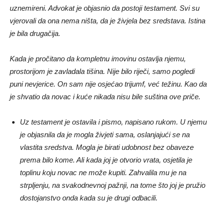
uznemireni. Advokat je objasnio da postoji testament. Svi su
vjerovali da ona nema ništa, da je živjela bez sredstava. Istina
je bila drugačija.
Kada je pročitano da kompletnu imovinu ostavlja njemu,
prostorijom je zavladala tišina. Nije bilo riječi, samo pogledi
puni nevjerice. On sam nije osjećao trijumf, već težinu. Kao da
je shvatio da novac i kuće nikada nisu bile suština ove priče.
Uz testament je ostavila i pismo, napisano rukom. U njemu
je objasnila da je mogla živjeti sama, oslanjajući se na
vlastita sredstva. Mogla je birati udobnost bez obaveze
prema bilo kome. Ali kada joj je otvorio vrata, osjetila je
toplinu koju novac ne može kupiti. Zahvalila mu je na
strpljenju, na svakodnevnoj pažnji, na tome što joj je pružio
dostojanstvo onda kada su je drugi odbacili.