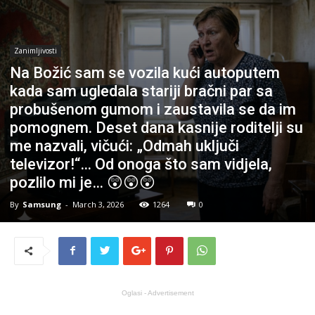
Zanimljivosti
Na Božić sam se vozila kući autoputem
kada sam ugledala stariji bračni par sa
probušenom gumom i zaustavila se da im
pomognem. Deset dana kasnije roditelji su
me nazvali, vičući: „Odmah uključi
televizor!“… Od onoga što sam vidjela,
pozlilo mi je… 😲😲😲
By
Samsung
-
March 3, 2026
1264
0
Oglasi - Advertisement