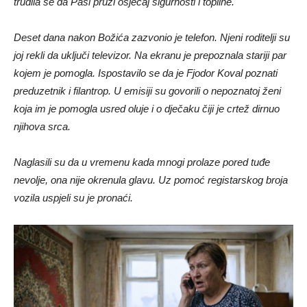
trudila se da Paši pruži osjećaj sigurnosti i topline.
Deset dana nakon Božića zazvonio je telefon. Njeni roditelji su
joj rekli da uključi televizor. Na ekranu je prepoznala stariji par
kojem je pomogla. Ispostavilo se da je Fjodor Koval poznati
preduzetnik i filantrop. U emisiji su govorili o nepoznatoj ženi
koja im je pomogla usred oluje i o dječaku čiji je crtež dirnuo
njihova srca.
Naglasili su da u vremenu kada mnogi prolaze pored tuđe
nevolje, ona nije okrenula glavu. Uz pomoć registarskog broja
vozila uspjeli su je pronaći.