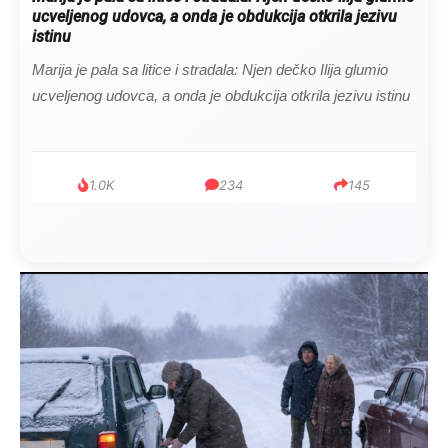
ucveljenog udovca, a onda je obdukcija otkrila jezivu
istinu
Marija je pala sa litice i stradala: Njen dečko Ilija glumio
ucveljenog udovca, a onda je obdukcija otkrila jezivu istinu
1.0K
234
145