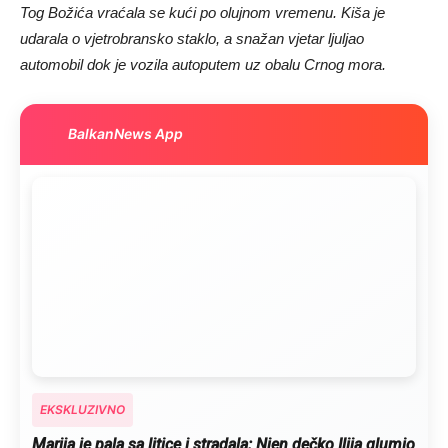
Tog Božića vraćala se kući po olujnom vremenu. Kiša je
udarala o vjetrobransko staklo, a snažan vjetar ljuljao
automobil dok je vozila autoputem uz obalu Crnog mora.
BalkanNews App
EKSKLUZIVNO
Marija je pala sa litice i stradala: Njen dečko Ilija glumio