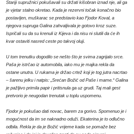
Stariji supružnici pokušavali su držati kišobran iznad nje, ali ga
je vjetar stalno okretao. Kada je rezervni točak konačno bio
postavljen, muškarac se predstavio kao Fjodor Koval, a
njegova supruga Galina zahvaljivala je gotovo kroz suze.
Ispričali su da su krenuli iz Kijeva i da nisu ni slutili da će ih
kvar ostaviti nasred ceste po takvoj oluji.
U tom trenutku dogodilo se nešto što je svima zagrijalo srce.
Paša je istrčao iz automobila, iako mu je majka rekla da
ostane unutra. U rukama je držao crtež koji je tog jutra nacrtao
– šarenu jelku i natpis: „Srećan Božić od Paše i mame.“ Galina
je pažljivo primila papir i pritisnula ga uz grudi. Taj mali gest
pretvorio je neugodan trenutak u toplu uspomenu.
Fjodor je pokušao dati novac, barem za gorivo. Spomenuo je i
mogućnost da im se naknadno oduži. Ekaterina je to odlučno
odbila. Rekla je da je Božić vrijeme kada se pomaže bez