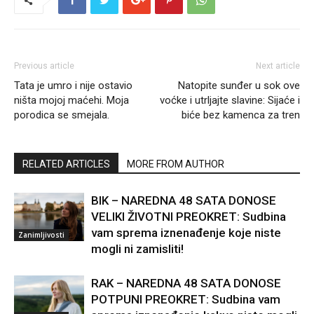
Previous article
Next article
Tata je umro i nije ostavio
Natopite sunđer u sok ove
ništa mojoj maćehi. Moja
voćke i utrljajte slavine: Sijaće i
porodica se smejala.
biće bez kamenca za tren
RELATED ARTICLES
MORE FROM AUTHOR
BIK – NAREDNA 48 SATA DONOSE
VELIKI ŽIVOTNI PREOKRET: Sudbina
vam sprema iznenađenje koje niste
Zanimljivosti
mogli ni zamisliti!
RAK – NAREDNA 48 SATA DONOSE
POTPUNI PREOKRET: Sudbina vam