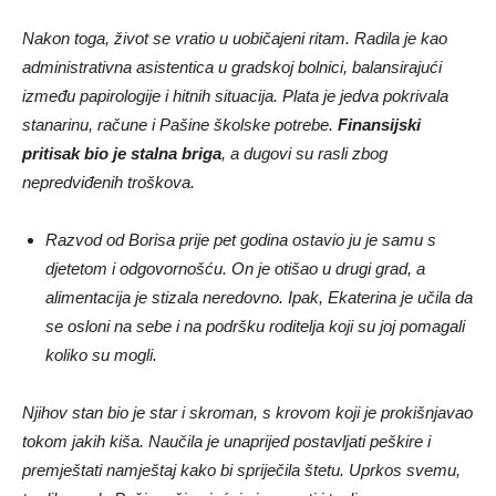
Nakon toga, život se vratio u uobičajeni ritam. Radila je kao
administrativna asistentica u gradskoj bolnici, balansirajući
između papirologije i hitnih situacija. Plata je jedva pokrivala
stanarinu, račune i Pašine školske potrebe.
Finansijski
pritisak bio je stalna briga
, a dugovi su rasli zbog
nepredviđenih troškova.
Razvod od Borisa prije pet godina ostavio ju je samu s
djetetom i odgovornošću. On je otišao u drugi grad, a
alimentacija je stizala neredovno. Ipak, Ekaterina je učila da
se osloni na sebe i na podršku roditelja koji su joj pomagali
koliko su mogli.
Njihov stan bio je star i skroman, s krovom koji je prokišnjavao
tokom jakih kiša. Naučila je unaprijed postavljati peškire i
premještati namještaj kako bi spriječila štetu. Uprkos svemu,