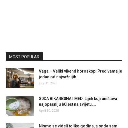
MOST POPULAR
Vaga – Veliki vikend horoskop: Pred vama je
jedan od najvažnijih...
July 31, 2026
S0DA BIKARB0NA I MED: Lijek koji uništava
najopasniju b0lest na svijetu,...
April 30, 2025
Nismo se videli toliko godina, a onda sam