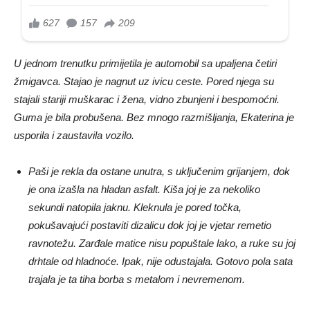
U jednom trenutku primijetila je automobil sa upaljena četiri
žmigavca. Stajao je nagnut uz ivicu ceste. Pored njega su
stajali stariji muškarac i žena, vidno zbunjeni i bespomoćni.
Guma je bila probušena. Bez mnogo razmišljanja, Ekaterina je
usporila i zaustavila vozilo.
Paši je rekla da ostane unutra, s uključenim grijanjem, dok
je ona izašla na hladan asfalt. Kiša joj je za nekoliko
sekundi natopila jaknu. Kleknula je pored točka,
pokušavajući postaviti dizalicu dok joj je vjetar remetio
ravnotežu. Zarđale matice nisu popuštale lako, a ruke su joj
drhtale od hladnoće. Ipak, nije odustajala. Gotovo pola sata
trajala je ta tiha borba s metalom i nevremenom.