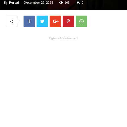
By
Portal
-
December 29, 2025
603
0
Oglasi - Advertisement