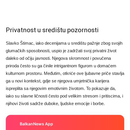
Privatnost u središtu pozornosti
Slavko Štimac, iako decenijama u središtu pažnje zbog svojih
glumačkih sposobnosti, uspio je zadržati svoj privatni život
daleko od očiju javnosti. Njegova skromnost i povučena
priroda često su ga činile intrigantnom figurom u domaćem
kulturnom prostoru. Međutim, otkriće ove ljubavne priče stavlja
ga u novi kontekst, gdje se njegova umjetnička karijera
ispreplita sa njegovim emotivnim životom. To pokazuje da,
iako su slavne ličnosti često pod velikim stresom i pritiscima, i
njihovi životi sadrže duboke, ljudske emocije i borbe.
BalkanNews App