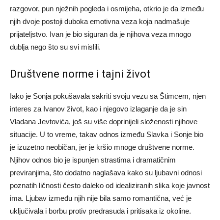
razgovor, pun nježnih pogleda i osmijeha, otkrio je da između
njih dvoje postoji duboka emotivna veza koja nadmašuje
prijateljstvo. Ivan je bio siguran da je njihova veza mnogo
dublja nego što su svi mislili.
Društvene norme i tajni život
Iako je Sonja pokušavala sakriti svoju vezu sa Štimcem, njen
interes za Ivanov život, kao i njegovo izlaganje da je sin
Vladana Jevtovića, još su više doprinijeli složenosti njihove
situacije. U to vreme, takav odnos između Slavka i Sonje bio
je izuzetno neobičan, jer je kršio mnoge društvene norme.
Njihov odnos bio je ispunjen strastima i dramatičnim
previranjima, što dodatno naglašava kako su ljubavni odnosi
poznatih ličnosti često daleko od idealiziranih slika koje javnost
ima. Ljubav između njih nije bila samo romantična, već je
uključivala i borbu protiv predrasuda i pritisaka iz okoline.