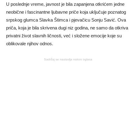
U poslednje vreme, javnost je bila zapanjena otkrićem jedne
neobične i fascinantne ljubavne priče koja uključuje poznatog
srpskog glumca Slavka Štimca i pjevačicu Sonju Savić. Ova
priča, koja je bila skrivena dugi niz godina, ne samo da otkriva
privatni život slavnih ličnosti, već i složene emocije koje su
oblikovale njihov odnos.
Sadržaj se nastavlja nakon oglasa