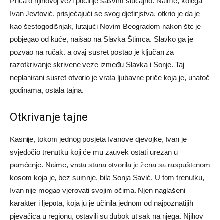
Priča o njihovoj vezi počinje sasvim slučajno. Naime, kolega
Ivan Jevtović, prisjećajući se svog djetinjstva, otkrio je da je
kao šestogodišnjak, lutajući Novim Beogradom nakon što je
pobjegao od kuće, naišao na Slavka Štimca. Slavko ga je
pozvao na ručak, a ovaj susret postao je ključan za
razotkrivanje skrivene veze između Slavka i Sonje. Taj
neplanirani susret otvorio je vrata ljubavne priče koja je, unatoč
godinama, ostala tajna.
Otkrivanje tajne
Kasnije, tokom jednog posjeta Ivanove djevojke, Ivan je
svjedočio trenutku koji će mu zauvek ostati urezan u
pamćenje. Naime, vrata stana otvorila je žena sa raspuštenom
kosom koja je, bez sumnje, bila Sonja Savić. U tom trenutku,
Ivan nije mogao vjerovati svojim očima. Njen naglašeni
karakter i ljepota, koja ju je učinila jednom od najpoznatijih
pjevačica u regionu, ostavili su dubok utisak na njega. Njihov