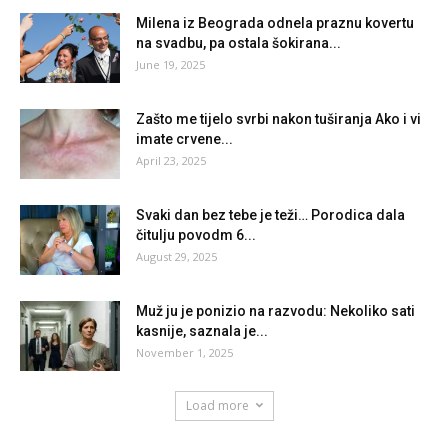
Milena iz Beograda odnela praznu kovertu
na svadbu, pa ostala šokirana...
June 19, 2025
Zašto me tijelo svrbi nakon tuširanja Ako i vi
imate crvene...
April 23, 2025
Svaki dan bez tebe je teži… Porodica dala
čitulju povodm 6...
August 29, 2025
Muž ju je ponizio na razvodu: Nekoliko sati
kasnije, saznala je...
November 1, 2025
Load more