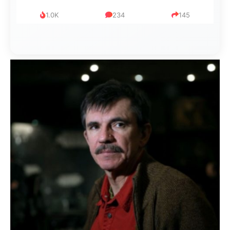
1.0K
234
145