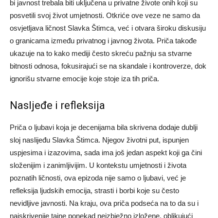
bi javnost trebala biti uključena u privatne živote onih koji su
posvetili svoj život umjetnosti. Otkriće ove veze ne samo da
osvjetljava ličnost Slavka Štimca, već i otvara široku diskusiju
o granicama između privatnog i javnog života. Priča takođe
ukazuje na to kako mediji često skreću pažnju sa stvarne
bitnosti odnosa, fokusirajući se na skandale i kontroverze, dok
ignorišu stvarne emocije koje stoje iza tih priča.
Nasljeđe i refleksija
Priča o ljubavi koja je decenijama bila skrivena dodaje dublji
sloj naslijeđu Slavka Štimca. Njegov životni put, ispunjen
uspjesima i izazovima, sada ima još jedan aspekt koji ga čini
složenijim i zanimljivijim. U kontekstu umjetnosti i života
poznatih ličnosti, ova epizoda nije samo o ljubavi, već je
refleksija ljudskih emocija, strasti i borbi koje su često
nevidljive javnosti. Na kraju, ova priča podseća na to da su i
najskrivenije tajne ponekad neizbježno izložene, oblikujući