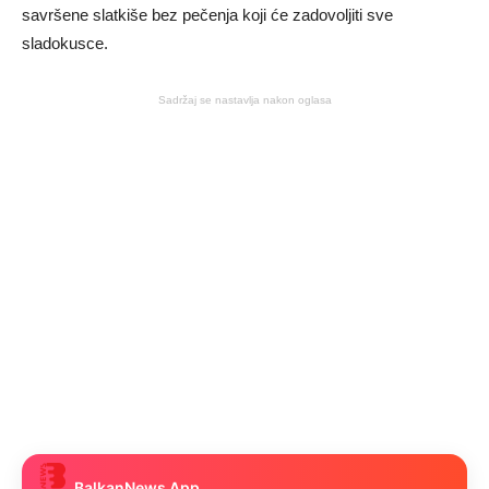
savršene slatkiše bez pečenja koji će zadovoljiti sve
sladokusce.
Sadržaj se nastavlja nakon oglasa
BalkanNews App