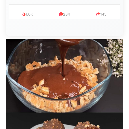
999
321
234