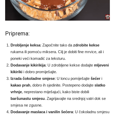
Priprema:
Drobljenje keksa
: Započnite tako da
zdrobite kekse
rukama ili pomoću miksera. Cilj je dobiti fine mrvice, ali i
poneki veći komadić za teksturu.
Dodavanje kikirikija
: U zdrobljene kekse dodajte
mljeveni
kikiriki
i dobro promiješajte.
Izrada čokoladne smjese
: U loncu pomiješajte
šećer
i
kakao prah
, dobro ih sjedinite. Postepeno dodajte
slatko
vrhnje
, neprestano miješajući, kako biste dobili
baršunastu smjesu
. Zagrijavajte na srednjoj vatri dok se
smjesa ne zgusne.
Dodavanje maslaca i vanilin šećera
: U čokoladnu smjesu