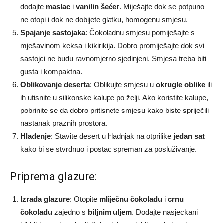
dodajte
maslac
i
vanilin šećer
. Miješajte dok se potpuno
ne otopi i dok ne dobijete glatku, homogenu smjesu.
Spajanje sastojaka
: Čokoladnu smjesu pomiješajte s
mješavinom keksa i kikirikija. Dobro promiješajte dok svi
sastojci ne budu ravnomjerno sjedinjeni. Smjesa treba biti
gusta i kompaktna.
Oblikovanje deserta
: Oblikujte smjesu u
okrugle oblike
ili
ih utisnite u silikonske kalupe po želji. Ako koristite kalupe,
pobrinite se da dobro pritisnete smjesu kako biste spriječili
nastanak praznih prostora.
Hlađenje
: Stavite desert u hladnjak na otprilike
jedan sat
kako bi se stvrdnuo i postao spreman za posluživanje.
Priprema glazure:
Izrada glazure
: Otopite
mliječnu čokoladu
i
crnu
čokoladu
zajedno s
biljnim uljem
. Dodajte nasjeckani