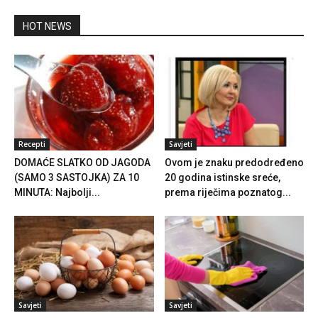
HOT NEWS
Recepti
Savjeti
DOMAĆE SLATKO OD JAGODA
Ovom je znaku predodređeno
(SAMO 3 SASTOJKA) ZA 10
20 godina istinske sreće,
MINUTA: Najbolji...
prema riječima poznatog...
Savjeti
Savjeti