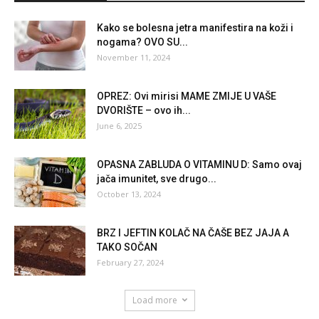
Kako se bolesna jetra manifestira na koži i
nogama? OVO SU...
November 11, 2024
OPREZ: Ovi mirisi MAME ZMIJE U VAŠE
DVORIŠTE – ovo ih...
June 6, 2025
OPASNA ZABLUDA O VITAMINU D: Samo ovaj
jača imunitet, sve drugo...
October 13, 2024
BRZ I JEFTIN KOLAČ NA ČAŠE BEZ JAJA A
TAKO SOČAN
February 27, 2024
Load more