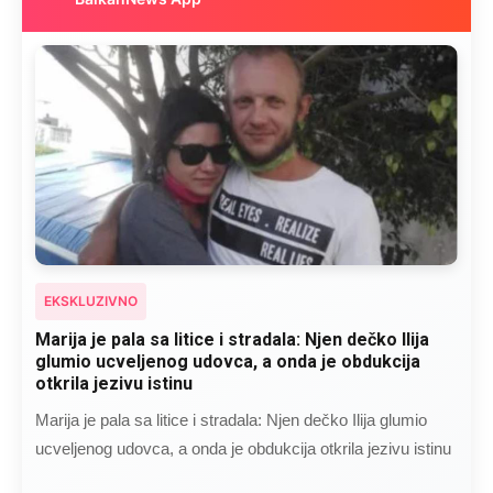
EKSKLUZIVNO
Kad se Marin suprug razbolio ona ga kupala,
pelene mu mijenjala: Jedno jutro je poslao po
čokoladu..
Kad se Marin suprug razbolio ona ga kupala, pelene mu
mijenjala: Jedno jutro je poslao po čokoladu..