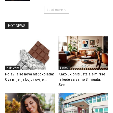
Load more
HOT NEWS
Najnovije
Savjeti
Pojavila se nova hit čokolada!
Kako ukloniti ustajale mirise
Ova mijenja boju i svi je...
iz kuće za samo 3 minuta:
Sve...