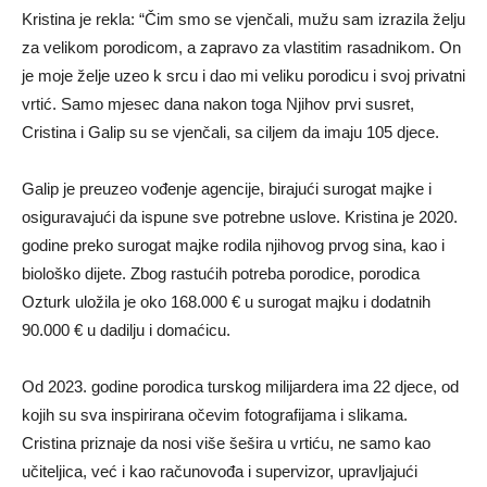
Kristina je rekla: “Čim smo se vjenčali, mužu sam izrazila želju
za velikom porodicom, a zapravo za vlastitim rasadnikom. On
je moje želje uzeo k srcu i dao mi veliku porodicu i svoj privatni
vrtić. Samo mjesec dana nakon toga Njihov prvi susret,
Cristina i Galip su se vjenčali, sa ciljem da imaju 105 djece.
Galip je preuzeo vođenje agencije, birajući surogat majke i
osiguravajući da ispune sve potrebne uslove. Kristina je 2020.
godine preko surogat majke rodila njihovog prvog sina, kao i
biološko dijete. Zbog rastućih potreba porodice, porodica
Ozturk uložila je oko 168.000 € u surogat majku i dodatnih
90.000 € u dadilju i domaćicu.
Od 2023. godine porodica turskog milijardera ima 22 djece, od
kojih su sva inspirirana očevim fotografijama i slikama.
Cristina priznaje da nosi više šešira u vrtiću, ne samo kao
učiteljica, već i kao računovođa i supervizor, upravljajući