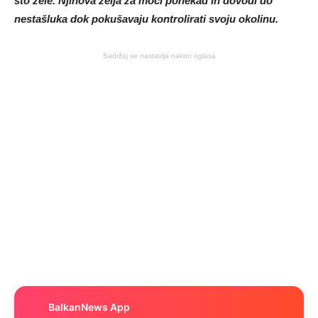
što žele. Njihova želja za moći ponekad ih dovodi do
nestašluka dok pokušavaju kontrolirati svoju okolinu.
Sadržaj se nastavlja nakon oglasa
BalkanNews App