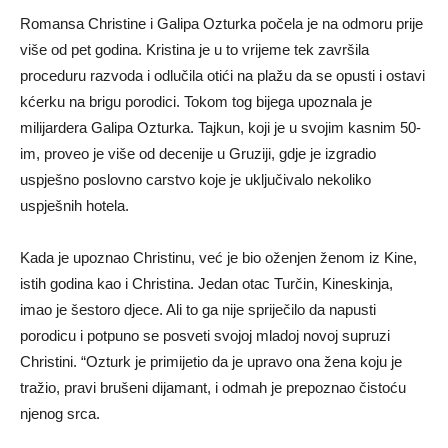
Romansa Christine i Galipa Ozturka počela je na odmoru prije
više od pet godina. Kristina je u to vrijeme tek završila
proceduru razvoda i odlučila otići na plažu da se opusti i ostavi
kćerku na brigu porodici. Tokom tog bijega upoznala je
milijardera Galipa Ozturka. Tajkun, koji je u svojim kasnim 50-
im, proveo je više od decenije u Gruziji, gdje je izgradio
uspješno poslovno carstvo koje je uključivalo nekoliko
uspješnih hotela.
Kada je upoznao Christinu, već je bio oženjen ženom iz Kine,
istih godina kao i Christina. Jedan otac Turčin, Kineskinja,
imao je šestoro djece. Ali to ga nije spriječilo da napusti
porodicu i potpuno se posveti svojoj mladoj novoj supruzi
Christini. “Ozturk je primijetio da je upravo ona žena koju je
tražio, pravi brušeni dijamant, i odmah je prepoznao čistoću
njenog srca.