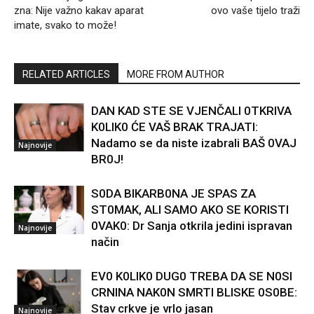
zna: Nije važno kakav aparat
ovo vaše tijelo traži
imate, svako to može!
RELATED ARTICLES
MORE FROM AUTHOR
DAN KAD STE SE VJENČALI 0TKRIVA
K0LIK0 ĆE VAŠ BRAK TRAJATI:
Nadamo se da niste izabrali BAŠ 0VAJ
Najnovije
BR0J!
S0DA BIKARB0NA JE SPAS ZA
ST0MAK, ALI SAMO AKO SE KORISTI
0VAK0: Dr Sanja otkrila jedini ispravan
Najnovije
način
EV0 K0LIK0 DUG0 TREBA DA SE N0SI
CRNINA NAK0N SMRTI BLISKE 0S0BE:
Stav crkve je vrlo jasan
Najnovije