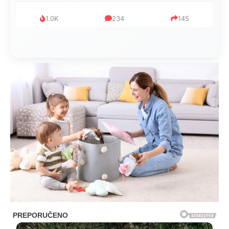
1.0K
234
145