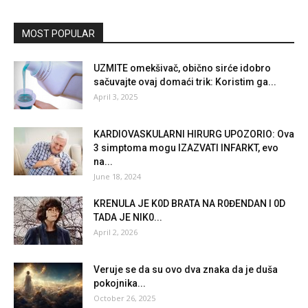
MOST POPULAR
UZMITE omekšivač, obično sirće idobro
sačuvajte ovaj domaći trik: Koristim ga...
April 3, 2025
KARDIOVASKULARNI HIRURG UPOZORIO: Ova
3 simptoma mogu IZAZVATI INFARKT, evo
na...
June 18, 2024
KRENULA JE K0D BRATA NA R0ĐENDAN I 0D
TADA JE NlK0...
April 2, 2026
Veruje se da su ovo dva znaka da je duša
pokojnika...
October 26, 2025