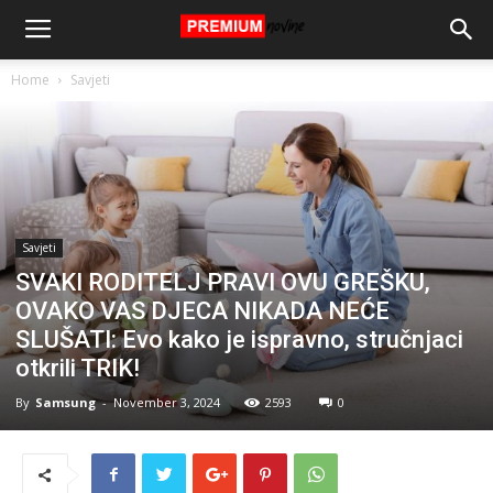
Home
Savjeti
Savjeti
SVAKI RODITELJ PRAVI OVU GREŠKU,
OVAKO VAS DJECA NIKADA NEĆE
SLUŠATI: Evo kako je ispravno, stručnjaci
otkrili TRIK!
By
Samsung
-
November 3, 2024
2593
0