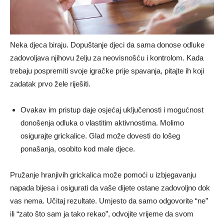
Neka djeca biraju. Dopuštanje djeci da sama donose odluke
zadovoljava njihovu želju za neovisnošću i kontrolom. Kada
trebaju pospremiti svoje igračke prije spavanja, pitajte ih koji
zadatak prvo žele riješiti.
Ovakav im pristup daje osjećaj uključenosti i mogućnost
donošenja odluka o vlastitim aktivnostima. Molimo
osigurajte grickalice. Glad može dovesti do lošeg
ponašanja, osobito kod male djece.
Pružanje hranjivih grickalica može pomoći u izbjegavanju
napada bijesa i osigurati da vaše dijete ostane zadovoljno dok
vas nema. Učitaj rezultate. Umjesto da samo odgovorite “ne”
ili “zato što sam ja tako rekao”, odvojite vrijeme da svom