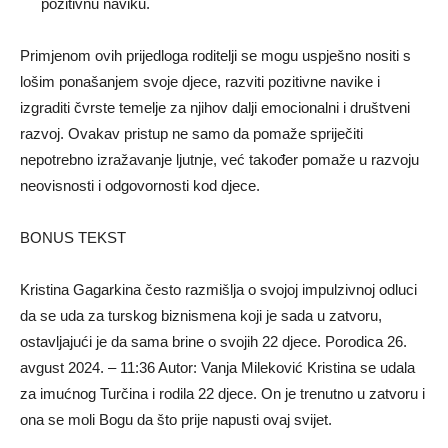
pozitivnu naviku.
Primjenom ovih prijedloga roditelji se mogu uspješno nositi s
lošim ponašanjem svoje djece, razviti pozitivne navike i
izgraditi čvrste temelje za njihov dalji emocionalni i društveni
razvoj. Ovakav pristup ne samo da pomaže spriječiti
nepotrebno izražavanje ljutnje, već također pomaže u razvoju
neovisnosti i odgovornosti kod djece.
BONUS TEKST
Kristina Gagarkina često razmišlja o svojoj impulzivnoj odluci
da se uda za turskog biznismena koji je sada u zatvoru,
ostavljajući je da sama brine o svojih 22 djece. Porodica 26.
avgust 2024. – 11:36 Autor: Vanja Mileković Kristina se udala
za imućnog Turčina i rodila 22 djece. On je trenutno u zatvoru i
ona se moli Bogu da što prije napusti ovaj svijet.