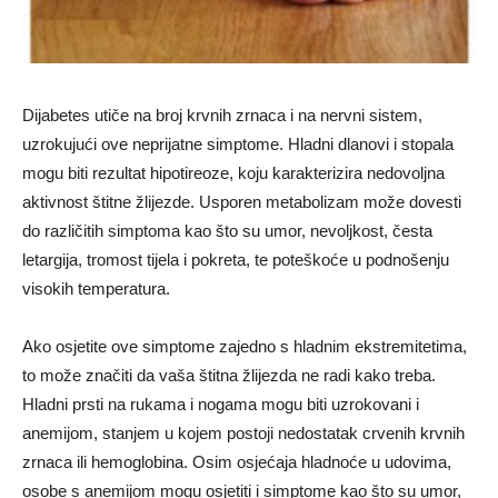
Dijabetes utiče na broj krvnih zrnaca i na nervni sistem,
uzrokujući ove neprijatne simptome. Hladni dlanovi i stopala
mogu biti rezultat hipotireoze, koju karakterizira nedovoljna
aktivnost štitne žlijezde. Usporen metabolizam može dovesti
do različitih simptoma kao što su umor, nevoljkost, česta
letargija, tromost tijela i pokreta, te poteškoće u podnošenju
visokih temperatura.
Ako osjetite ove simptome zajedno s hladnim ekstremitetima,
to može značiti da vaša štitna žlijezda ne radi kako treba.
Hladni prsti na rukama i nogama mogu biti uzrokovani i
anemijom, stanjem u kojem postoji nedostatak crvenih krvnih
zrnaca ili hemoglobina. Osim osjećaja hladnoće u udovima,
osobe s anemijom mogu osjetiti i simptome kao što su umor,