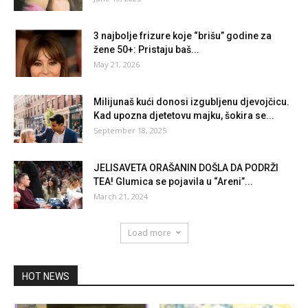
3 najbolje frizure koje “brišu” godine za
žene 50+: Pristaju baš...
May 21, 2026
Milijunaš kući donosi izgubljenu djevojčicu.
Kad upozna djetetovu majku, šokira se...
September 18, 2025
JELISAVETA ORAŠANIN DOŠLA DA PODRŽI
TEA! Glumica se pojavila u “Areni”...
March 21, 2024
Load more
HOT NEWS