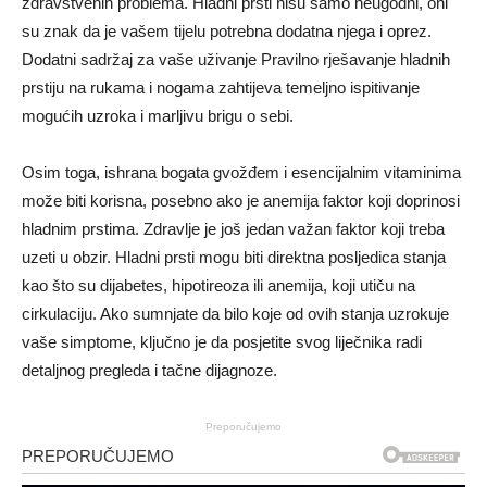
zdravstvenih problema. Hladni prsti nisu samo neugodni, oni
su znak da je vašem tijelu potrebna dodatna njega i oprez.
Dodatni sadržaj za vaše uživanje Pravilno rješavanje hladnih
prstiju na rukama i nogama zahtijeva temeljno ispitivanje
mogućih uzroka i marljivu brigu o sebi.
Osim toga, ishrana bogata gvožđem i esencijalnim vitaminima
može biti korisna, posebno ako je anemija faktor koji doprinosi
hladnim prstima. Zdravlje je još jedan važan faktor koji treba
uzeti u obzir. Hladni prsti mogu biti direktna posljedica stanja
kao što su dijabetes, hipotireoza ili anemija, koji utiču na
cirkulaciju. Ako sumnjate da bilo koje od ovih stanja uzrokuje
vaše simptome, ključno je da posjetite svog liječnika radi
detaljnog pregleda i tačne dijagnoze.
Preporučujemo