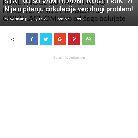
STALNO SU VAM HLADNE NOGE I RUKE?!
Nije u pitanju cirkulacija već drugi problem!
By
Samsung
-
July 15, 2024
723
0
Oglasi - Advertisement