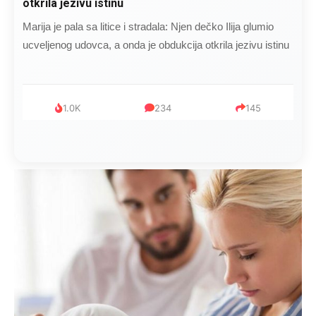
otkrila jezivu istinu
Marija je pala sa litice i stradala: Njen dečko Ilija glumio
ucveljenog udovca, a onda je obdukcija otkrila jezivu istinu
1.0K
234
145