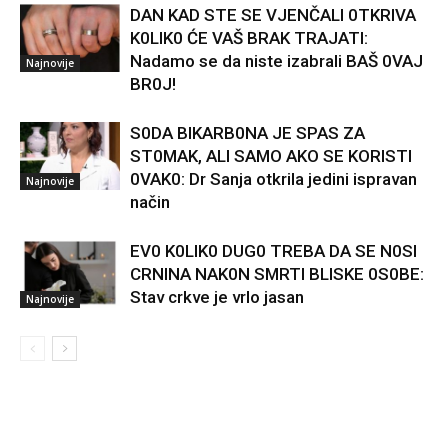
DAN KAD STE SE VJENČALI 0TKRIVA
K0LIK0 ĆE VAŠ BRAK TRAJATI:
Nadamo se da niste izabrali BAŠ 0VAJ
Najnovije
BR0J!
S0DA BIKARB0NA JE SPAS ZA
ST0MAK, ALI SAMO AKO SE KORISTI
0VAK0: Dr Sanja otkrila jedini ispravan
Najnovije
način
EV0 K0LIK0 DUG0 TREBA DA SE N0SI
CRNINA NAK0N SMRTI BLISKE 0S0BE:
Stav crkve je vrlo jasan
Najnovije