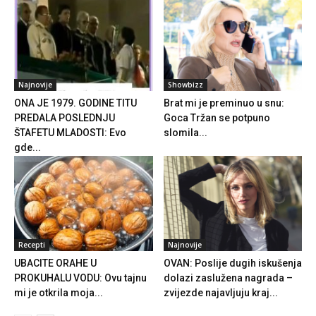
Najnovije
Showbizz
ONA JE 1979. GODINE TITU
Brat mi je preminuo u snu:
PREDALA POSLEDNJU
Goca Tržan se potpuno
ŠTAFETU MLADOSTI: Evo
slomila...
gde...
Recepti
Najnovije
UBACITE ORAHE U
OVAN: Poslije dugih iskušenja
PROKUHALU VODU: Ovu tajnu
dolazi zaslužena nagrada –
mi je otkrila moja...
zvijezde najavljuju kraj...