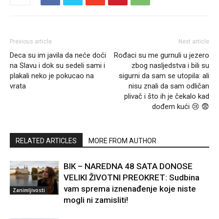
Previous article
Next article
Deca su im javila da neće doći
Rođaci su me gurnuli u jezero
na Slavu i dok su sedeli sami i
zbog nasljedstva i bili su
plakali neko je pokucao na
sigurni da sam se utopila: ali
vrata
nisu znali da sam odličan
plivač i što ih je čekalo kad
dođem kući 😢 😨
RELATED ARTICLES
MORE FROM AUTHOR
BIK – NAREDNA 48 SATA DONOSE
VELIKI ŽIVOTNI PREOKRET: Sudbina
vam sprema iznenađenje koje niste
Zanimljivosti
mogli ni zamisliti!