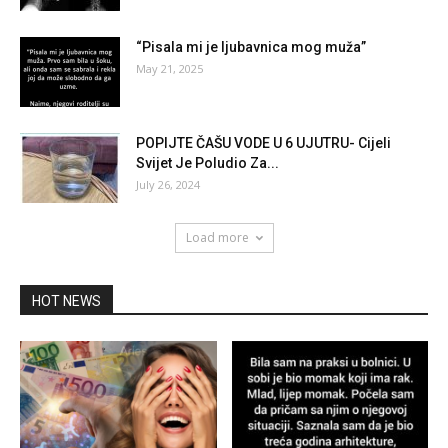
“Pisala mi je ljubavnica mog muža”
May 21, 2025
POPIJTE ČAŠU VODE U 6 UJUTRU- Cijeli
Svijet Je Poludio Za...
July 26, 2024
Load more
HOT NEWS