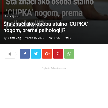
Zanimljivosti
Šta znači ako osoba stalno ‘CUPKA’
nogom, prema psihologiji?
By
Samsung
-
March 16, 2026
3706
0
Oglasi - Advertisement