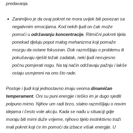
predavanja.
Zanimljivo je da ovaj pokret ne mora uvijek biti povezan sa
negativnim emocijama. Kod nekih ljudi on čak može
pomoći u
održavanju koncentracije
. Ritmični pokreti tijela
ponekad djeluju poput malog mehanizma koji pomaže
mozgu da ostane fokusiran. Dok razmišljaju o problemu ili
pokušavaju riješiti težak zadatak, neki ljudi nesvjesno
počnu pomjerati nogu. Na taj način održavaju pažnju i lakše
ostaju usmjereni na ono što rade.
Postoje i ljudi koji jednostavno imaju veoma
dinamičan
temperament
. Oni su puni energije i teško im je dugo sjediti
potpuno mirno. Njihov um radi brzo, stalno razmišljaju o novim
idejama i često vole akciju. Kada se nađu u situaciji gdje
moraju biti mirni duže vrijeme, njihovo tijelo instinktivno traži
mali pokret koji će im pomoći da izbace višak energije. U