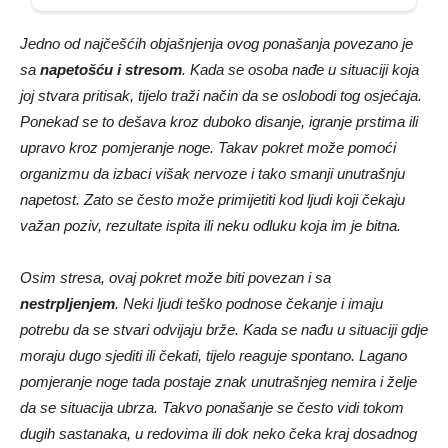
Jedno od najčešćih objašnjenja ovog ponašanja povezano je
sa
napetošću i stresom
. Kada se osoba nađe u situaciji koja
joj stvara pritisak, tijelo traži način da se oslobodi tog osjećaja.
Ponekad se to dešava kroz duboko disanje, igranje prstima ili
upravo kroz pomjeranje noge. Takav pokret može pomoći
organizmu da izbaci višak nervoze i tako smanji unutrašnju
napetost. Zato se često može primijetiti kod ljudi koji čekaju
važan poziv, rezultate ispita ili neku odluku koja im je bitna.
Osim stresa, ovaj pokret može biti povezan i sa
nestrpljenjem
. Neki ljudi teško podnose čekanje i imaju
potrebu da se stvari odvijaju brže. Kada se nađu u situaciji gdje
moraju dugo sjediti ili čekati, tijelo reaguje spontano. Lagano
pomjeranje noge tada postaje znak unutrašnjeg nemira i želje
da se situacija ubrza. Takvo ponašanje se često vidi tokom
dugih sastanaka, u redovima ili dok neko čeka kraj dosadnog