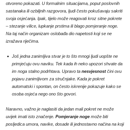
otvoreno pokazati. U formalnim situacijama, poput poslovnih
sastanaka ili ozbiljnih razgovora, ljudi često pokušavaju sakriti
svoja osjećanja. Ipak, tijelo može reagovati kroz sitne pokrete
– stezanje vilice, lupkanje prstima ili blago pomjeranje noge.
Na taj način organizam oslobađa dio napetosti koji se ne
izražava riječima.
Još jedna zanimljiva stvar je to što mnogi ljudi uopšte ne
primjećuju ovu naviku. Tek kada ih neko upozori shvate da
im noga stalno podrhtava. Upravo ta
nesvjesnost
čini ovu
pojavu zanimljivom za stručnjake. Kada je pokret
automatski i spontan, on često iskrenije pokazuje kako se
osoba osjeća nego ono što govori.
Naravno, važno je naglasiti da jedan mali pokret ne može
uvijek imati isto značenje.
Pomjeranje noge
može biti
posljedica umora, navike, dosade ili jednostavno načina na koji