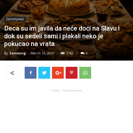
Zanimljivosti
Deca su im javila da neće doći na Slavu i
dok su sedeli sami i plakali neko je
pokucao na vrata
By
Samsung
-
March 16, 2026
2762
0
Oglasi - Advertisement