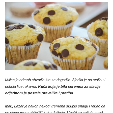
Milica je odmah shvatila šta se dogodilo. Sjedila je na stolicu i
pokrila lice rukama.
Kuća koja je bila spremna za slavlje
odjednom je postala prevelika i pretiha.
Ipak, Lazar je nakon nekog vremena skupio snagu i rekao da
se slava mora obilježiti kako dolikuje. Upalili su svijeću pred