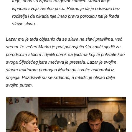
tuge, sobu su ispunili razgovor i smijeh.
Marko im je
ispričao svoju životnu priču. Rekao je da je odrastao bez
roditelja i da nikada nije imao pravu porodicu niti je ikada
slavio slavu.
Lazar mu je tada objasnio da se slava ne slavi pravilima, već
srcem.
Te večeri Marko je prvi put osjetio šta znači sjediti za
porodičnim stolom i dijeliti obrok sa ljudima koji te prihvate kao
svoga.
Sljedećeg jutra mećava je prestala. Lazar je svojim
starim traktorom pomogao Marku da izvuče automobil iz
snijega. Pozdravili su se srdačno, a mladić je otišao dalje
svojim putem.