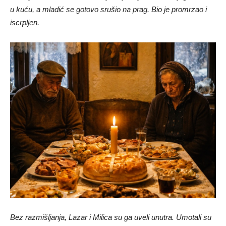
u kuću, a mladić se gotovo srušio na prag. Bio je promrzao i
iscrpljen.
Bez razmišljanja, Lazar i Milica su ga uveli unutra. Umotali su