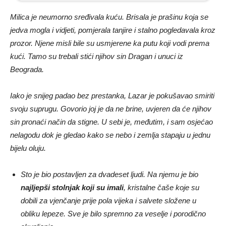
Milica je neumorno sređivala kuću. Brisala je prašinu koja se
jedva mogla i vidjeti, pomjerala tanjire i stalno pogledavala kroz
prozor. Njene misli bile su usmjerene ka putu koji vodi prema
kući. Tamo su trebali stići njihov sin Dragan i unuci iz
Beograda.
Iako je snijeg padao bez prestanka, Lazar je pokušavao smiriti
svoju suprugu. Govorio joj je da ne brine, uvjeren da će njihov
sin pronaći način da stigne. U sebi je, međutim, i sam osjećao
nelagodu dok je gledao kako se nebo i zemlja stapaju u jednu
bijelu oluju.
Sto je bio postavljen za dvadeset ljudi. Na njemu je bio
najljepši stolnjak koji su imali
, kristalne čaše koje su
dobili za vjenčanje prije pola vijeka i salvete složene u
obliku lepeze. Sve je bilo spremno za veselje i porodično