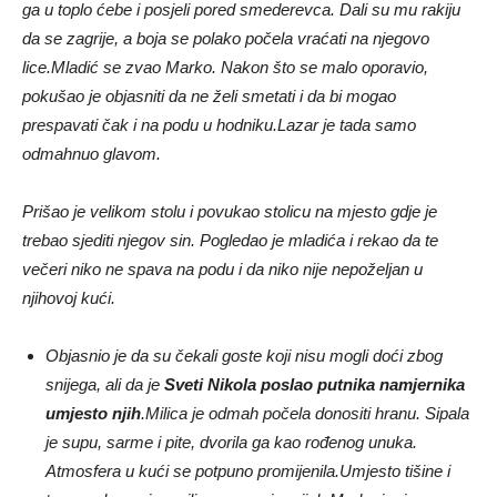
ga u toplo ćebe i posjeli pored smederevca. Dali su mu rakiju
da se zagrije, a boja se polako počela vraćati na njegovo
lice.
Mladić se zvao Marko. Nakon što se malo oporavio,
pokušao je objasniti da ne želi smetati i da bi mogao
prespavati čak i na podu u hodniku.
Lazar je tada samo
odmahnuo glavom.
Prišao je velikom stolu i povukao stolicu na mjesto gdje je
trebao sjediti njegov sin. Pogledao je mladića i rekao da te
večeri niko ne spava na podu i da niko nije nepoželjan u
njihovoj kući.
Objasnio je da su čekali goste koji nisu mogli doći zbog
snijega, ali da je
Sveti Nikola poslao putnika namjernika
umjesto njih
.
Milica je odmah počela donositi hranu. Sipala
je supu, sarme i pite, dvorila ga kao rođenog unuka.
Atmosfera u kući se potpuno promijenila.
Umjesto tišine i