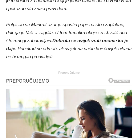
je to poklon za domaćina koji je jedne hladne noći otvorio vrata
i pokazao šta znači pravi dom.
Potpisao se Marko.
Lazar je spustio papir na sto i zaplakao,
dok ga je Milica zagrlila. U tom trenutku oboje su shvatili ono
što mnogi zaboravljaju.
Dobrota se uvijek vrati onome ko je
daje.
Ponekad ne odmah, ali uvijek na način koji čovjek nikada
ne bi mogao predvidjeti
Preporučujemo