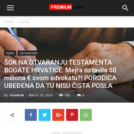
Home
Vijesti
Vijesti
Zanimljivosti
ŠOK NA OTVARANJU TESTAMENTA
BOGATE HRVATICE: Mejra ostavila 50
miliona € svom advokatu?! PORODICA
UBEĐENA DA TU NISU ČISTA POSLA
By
Urednik
-
March 26, 2024
638
0
Oglasi - Advertisement