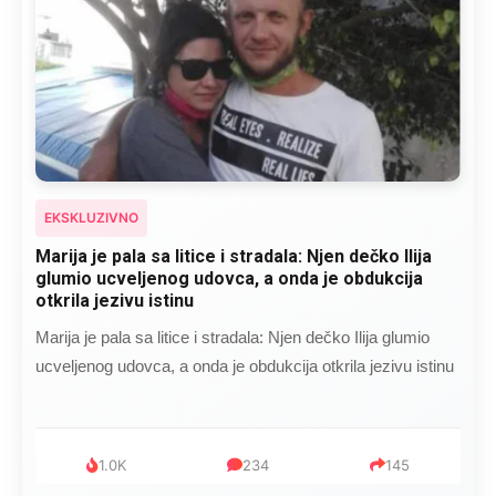
EKSKLUZIVNO
Marija je pala sa litice i stradala: Njen dečko Ilija
glumio ucveljenog udovca, a onda je obdukcija
otkrila jezivu istinu
Marija je pala sa litice i stradala: Njen dečko Ilija glumio
ucveljenog udovca, a onda je obdukcija otkrila jezivu istinu
1.0K
234
145