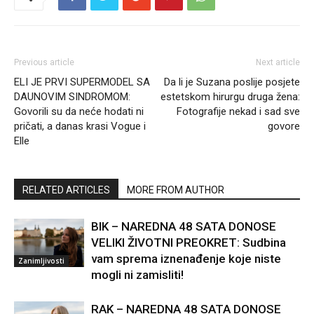
Previous article
Next article
ELI JE PRVI SUPERMODEL SA
Da li je Suzana poslije posjete
DAUNOVIM SINDROMOM:
estetskom hirurgu druga žena:
Govorili su da neće hodati ni
Fotografije nekad i sad sve
pričati, a danas krasi Vogue i
govore
Elle
RELATED ARTICLES
MORE FROM AUTHOR
BIK – NAREDNA 48 SATA DONOSE
VELIKI ŽIVOTNI PREOKRET: Sudbina
vam sprema iznenađenje koje niste
Zanimljivosti
mogli ni zamisliti!
RAK – NAREDNA 48 SATA DONOSE