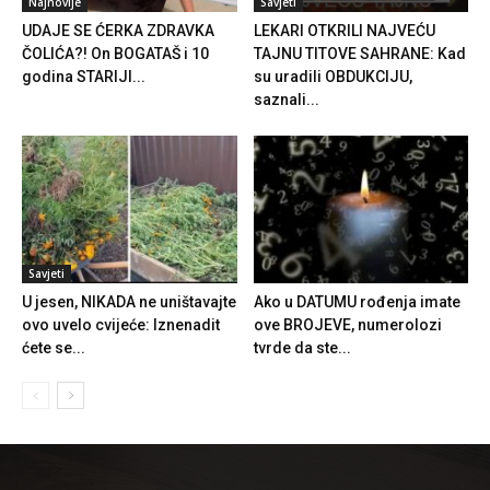
Najnovije
Savjeti
UDAJE SE ĆERKA ZDRAVKA
LEKARI OTKRILI NAJVEĆU
ČOLIĆA?! On BOGATAŠ i 10
TAJNU TITOVE SAHRANE: Kad
godina STARIJI...
su uradili OBDUKCIJU,
saznali...
Savjeti
U jesen, NIKADA ne uništavajte
Ako u DATUMU rođenja imate
ovo uvelo cvijeće: Iznenadit
ove BROJEVE, numerolozi
ćete se...
tvrde da ste...