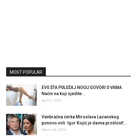
MOST POPULAR
EV0 ŠTA P0L0ŽAJ NOGU GOVORI 0 VAMA:
Način na koji sjedite...
April 2, 2026
Vanbračna ćerka Miroslava Lazanskog
ponovo voli: Igor Kojić je davna prošlost!...
March 20, 2024