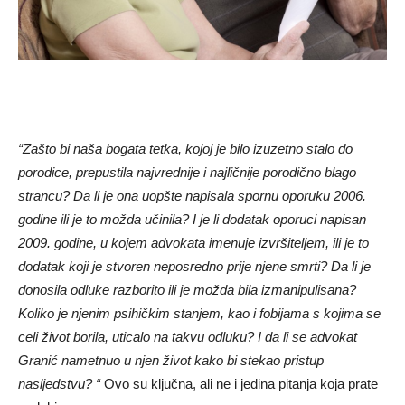
“Zašto bi naša bogata tetka, kojoj je bilo izuzetno stalo do
porodice, prepustila najvrednije i najličnije porodično blago
strancu? Da li je ona uopšte napisala spornu oporuku 2006.
godine ili je to možda učinila? I je li dodatak oporuci napisan
2009. godine, u kojem advokata imenuje izvršiteljem, ili je to
dodatak koji je stvoren neposredno prije njene smrti? Da li je
donosila odluke razborito ili je možda bila izmanipulisana?
Koliko je njenim psihičkim stanjem, kao i fobijama s kojima se
celi život borila, uticalo na takvu odluku? I da li se advokat
Granić nametnuo u njen život kako bi stekao pristup
nasljedstvu? “
Ovo su ključna, ali ne i jedina pitanja koja prate