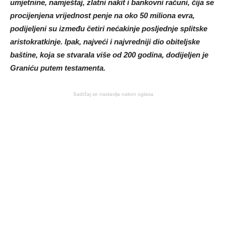
umjetnine, namještaj, zlatni nakit i bankovni računi, čija se
procijenjena vrijednost penje na oko 50 miliona evra,
podijeljeni su između četiri nećakinje posljednje splitske
aristokratkinje. Ipak, najveći i najvredniji dio obiteljske
baštine, koja se stvarala više od 200 godina, dodijeljen je
Graniću putem testamenta.
Sadržaj se nastavlja nakon oglasa