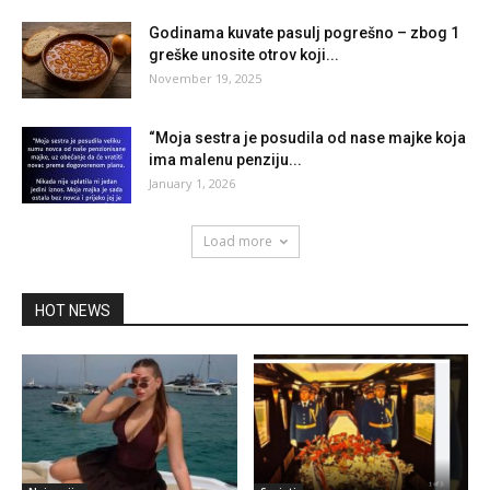
Godinama kuvate pasulj pogrešno – zbog 1
greške unosite otrov koji...
November 19, 2025
“Moja sestra je posudila od nase majke koja
ima malenu penziju...
January 1, 2026
Load more
HOT NEWS