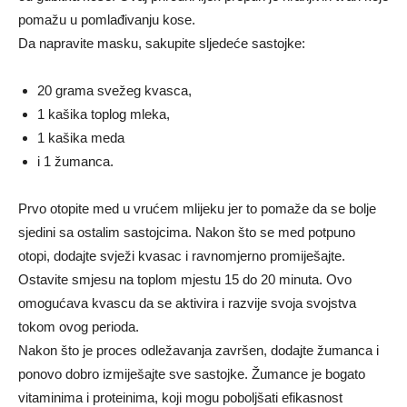
pomažu u pomlađivanju kose.
Da napravite masku, sakupite sljedeće sastojke:
20 grama svežeg kvasca,
1 kašika toplog mleka,
1 kašika meda
i 1 žumanca.
Prvo otopite med u vrućem mlijeku jer to pomaže da se bolje
sjedini sa ostalim sastojcima. Nakon što se med potpuno
otopi, dodajte svježi kvasac i ravnomjerno promiješajte.
Ostavite smjesu na toplom mjestu 15 do 20 minuta. Ovo
omogućava kvascu da se aktivira i razvije svoja svojstva
tokom ovog perioda.
Nakon što je proces odležavanja završen, dodajte žumanca i
ponovo dobro izmiješajte sve sastojke. Žumance je bogato
vitaminima i proteinima, koji mogu poboljšati efikasnost