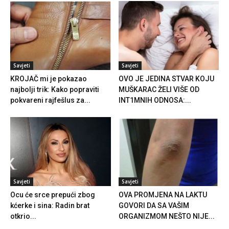
Savjeti
Savjeti
KROJAČ mi je pokazao
OVO JE JEDINA STVAR KOJU
najbolji trik: Kako popraviti
MUŠKARAC ŽELI VIŠE OD
pokvareni rajfešlus za...
INT1MNIH ODNOSA:...
Savjeti
Savjeti
Ocu će srce prepući zbog
OVA PROMJENA NA LAKTU
kćerke i sina: Radin brat
GOVORI DA SA VAŠIM
otkrio...
ORGANIZMOM NEŠTO NIJE...