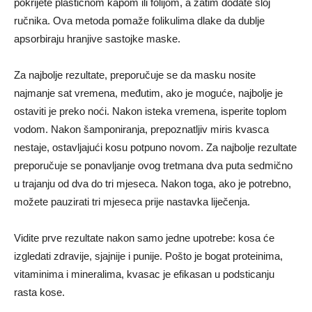
pokrijete plastičnom kapom ili folijom, a zatim dodate sloj
ručnika. Ova metoda pomaže folikulima dlake da dublje
apsorbiraju hranjive sastojke maske.
Za najbolje rezultate, preporučuje se da masku nosite
najmanje sat vremena, međutim, ako je moguće, najbolje je
ostaviti je preko noći. Nakon isteka vremena, isperite toplom
vodom. Nakon šamponiranja, prepoznatljiv miris kvasca
nestaje, ostavljajući kosu potpuno novom. Za najbolje rezultate
preporučuje se ponavljanje ovog tretmana dva puta sedmično
u trajanju od dva do tri mjeseca. Nakon toga, ako je potrebno,
možete pauzirati tri mjeseca prije nastavka liječenja.
Vidite prve rezultate nakon samo jedne upotrebe: kosa će
izgledati zdravije, sjajnije i punije. Pošto je bogat proteinima,
vitaminima i mineralima, kvasac je efikasan u podsticanju
rasta kose.