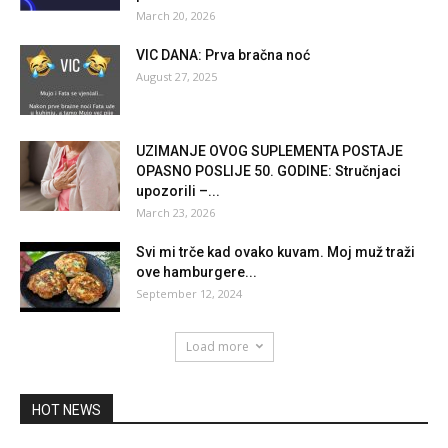
March 20, 2026
VIC DANA: Prva bračna noć
August 27, 2025
UZIMANJE OVOG SUPLEMENTA POSTAJE
OPASNO POSLIJE 50. GODINE: Stručnjaci
upozorili –...
March 23, 2026
Svi mi trče kad ovako kuvam. Moj muž traži
ove hamburgere...
September 12, 2024
Load more
HOT NEWS