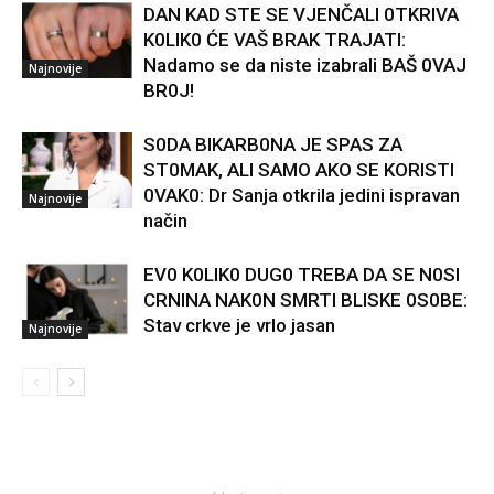
DAN KAD STE SE VJENČALI 0TKRIVA
K0LIK0 ĆE VAŠ BRAK TRAJATI:
Nadamo se da niste izabrali BAŠ 0VAJ
Najnovije
BR0J!
S0DA BIKARB0NA JE SPAS ZA
ST0MAK, ALI SAMO AKO SE KORISTI
0VAK0: Dr Sanja otkrila jedini ispravan
Najnovije
način
EV0 K0LIK0 DUG0 TREBA DA SE N0SI
CRNINA NAK0N SMRTI BLISKE 0S0BE:
Stav crkve je vrlo jasan
Najnovije