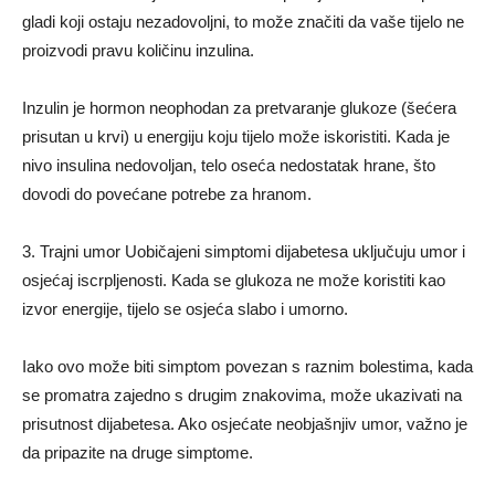
gladi koji ostaju nezadovoljni, to može značiti da vaše tijelo ne
proizvodi pravu količinu inzulina.
Inzulin je hormon neophodan za pretvaranje glukoze (šećera
prisutan u krvi) u energiju koju tijelo može iskoristiti. Kada je
nivo insulina nedovoljan, telo oseća nedostatak hrane, što
dovodi do povećane potrebe za hranom.
3. Trajni umor Uobičajeni simptomi dijabetesa uključuju umor i
osjećaj iscrpljenosti. Kada se glukoza ne može koristiti kao
izvor energije, tijelo se osjeća slabo i umorno.
Iako ovo može biti simptom povezan s raznim bolestima, kada
se promatra zajedno s drugim znakovima, može ukazivati ​​na
prisutnost dijabetesa. Ako osjećate neobjašnjiv umor, važno je
da pripazite na druge simptome.