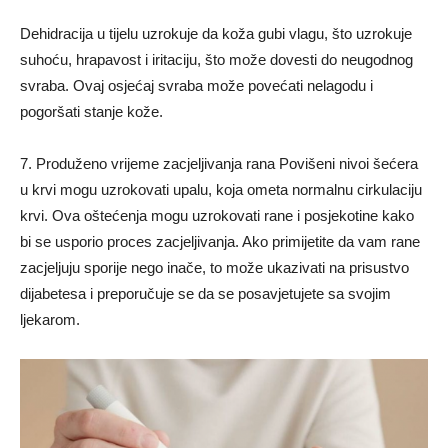
Dehidracija u tijelu uzrokuje da koža gubi vlagu, što uzrokuje
suhoću, hrapavost i iritaciju, što može dovesti do neugodnog
svraba. Ovaj osjećaj svraba može povećati nelagodu i
pogoršati stanje kože.
7. Produženo vrijeme zacjeljivanja rana Povišeni nivoi šećera
u krvi mogu uzrokovati upalu, koja ometa normalnu cirkulaciju
krvi. Ova oštećenja mogu uzrokovati rane i posjekotine kako
bi se usporio proces zacjeljivanja. Ako primijetite da vam rane
zacjeljuju sporije nego inače, to može ukazivati ​​na prisustvo
dijabetesa i preporučuje se da se posavjetujete sa svojim
ljekarom.