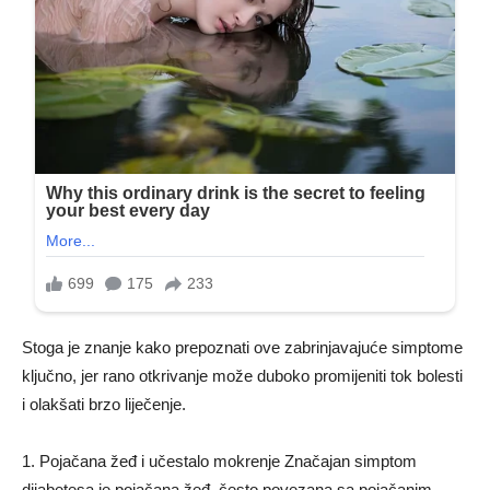
Stoga je znanje kako prepoznati ove zabrinjavajuće simptome
ključno, jer rano otkrivanje može duboko promijeniti tok bolesti
i olakšati brzo liječenje.
1. Pojačana žeđ i učestalo mokrenje Značajan simptom
dijabetesa je pojačana žeđ, često povezana sa pojačanim