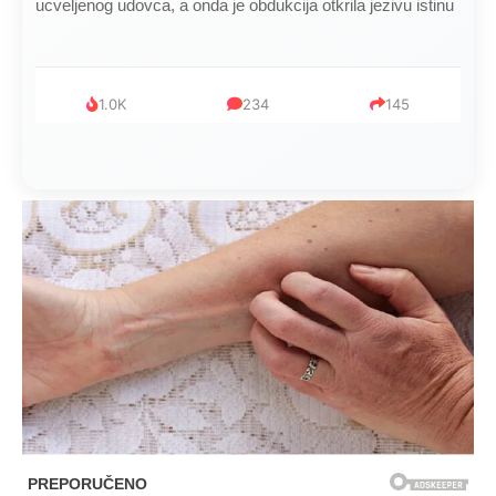
ucveljenog udovca, a onda je obdukcija otkrila jezivu istinu
1.0K
234
145