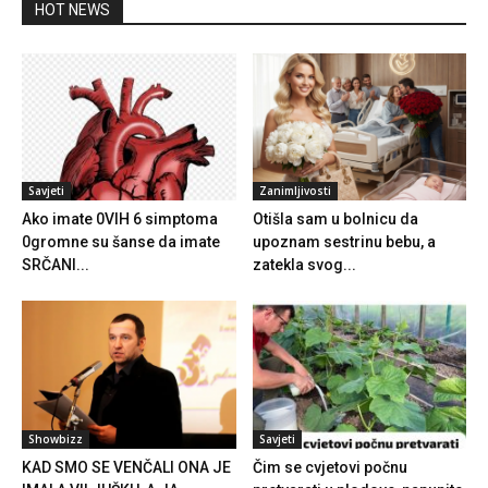
HOT NEWS
Savjeti
Zanimljivosti
Ako imate 0VIH 6 simptoma
Otišla sam u bolnicu da
0gromne su šanse da imate
upoznam sestrinu bebu, a
SRČANI...
zatekla svog...
Showbizz
Savjeti
KAD SMO SE VENČALI ONA JE
Čim se cvjetovi počnu