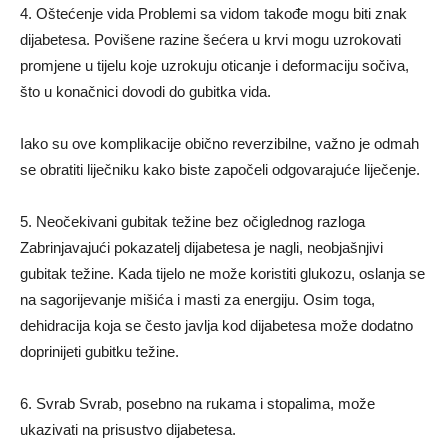
4. Oštećenje vida Problemi sa vidom takođe mogu biti znak
dijabetesa. Povišene razine šećera u krvi mogu uzrokovati
promjene u tijelu koje uzrokuju oticanje i deformaciju sočiva,
što u konačnici dovodi do gubitka vida.
Iako su ove komplikacije obično reverzibilne, važno je odmah
se obratiti liječniku kako biste započeli odgovarajuće liječenje.
5. Neočekivani gubitak težine bez očiglednog razloga
Zabrinjavajući pokazatelj dijabetesa je nagli, neobjašnjivi
gubitak težine. Kada tijelo ne može koristiti glukozu, oslanja se
na sagorijevanje mišića i masti za energiju. Osim toga,
dehidracija koja se često javlja kod dijabetesa može dodatno
doprinijeti gubitku težine.
6. Svrab Svrab, posebno na rukama i stopalima, može
ukazivati ​​na prisustvo dijabetesa.