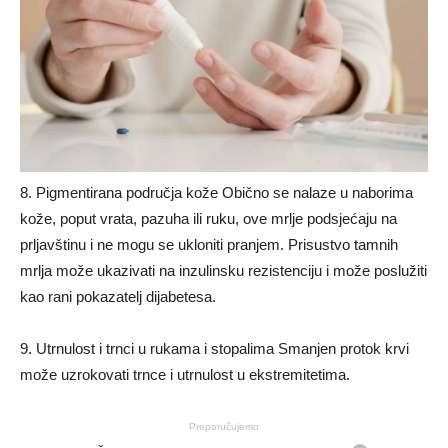
8. Pigmentirana područja kože Obično se nalaze u naborima
kože, poput vrata, pazuha ili ruku, ove mrlje podsjećaju na
prljavštinu i ne mogu se ukloniti pranjem. Prisustvo tamnih
mrlja može ukazivati ​​na inzulinsku rezistenciju i može poslužiti
kao rani pokazatelj dijabetesa.
9. Utrnulost i trnci u rukama i stopalima Smanjen protok krvi
može uzrokovati trnce i utrnulost u ekstremitetima.
Preporučujemo