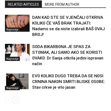
RELATED ARTICLES
MORE FROM AUTHOR
DAN KAD STE SE VJENČALI 0TKRIVA
K0LIK0 ĆE VAŠ BRAK TRAJATI:
Nadamo se da niste izabrali BAŠ 0VAJ
Najnovije
BR0J!
S0DA BIKARB0NA JE SPAS ZA
ST0MAK, ALI SAMO AKO SE KORISTI
0VAK0: Dr Sanja otkrila jedini ispravan
Najnovije
način
EV0 K0LIK0 DUG0 TREBA DA SE N0SI
CRNINA NAK0N SMRTI BLISKE 0S0BE:
Stav crkve je vrlo jasan
Najnovije