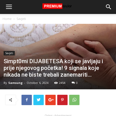
Home
Savjeti
Savjeti
Simpt0mi DIJABETESA koji se javljaju i
prije njegovog početka! 9 signala koje
nikada ne biste trebali zanemariti…
By
Samsung
-
October 6, 2024
2454
0
Oglasi - Advertisement