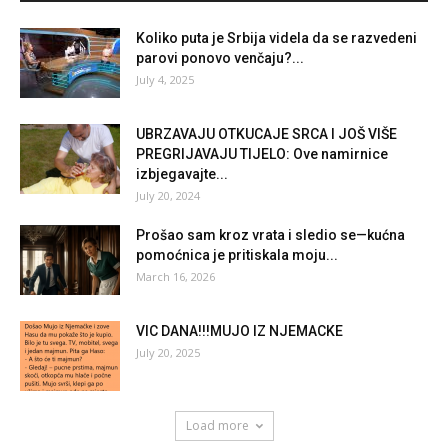
Koliko puta je Srbija videla da se razvedeni
parovi ponovo venčaju?...
July 4, 2025
UBRZAVAJU OTKUCAJE SRCA I JOŠ VIŠE
PREGRIJAVAJU TIJELO: Ove namirnice
izbjegavajte...
July 20, 2024
Prošao sam kroz vrata i sledio se—kućna
pomoćnica je pritiskala moju...
March 16, 2026
VIC DANA!!!MUJO IZ NJEMACKE
July 20, 2025
Load more