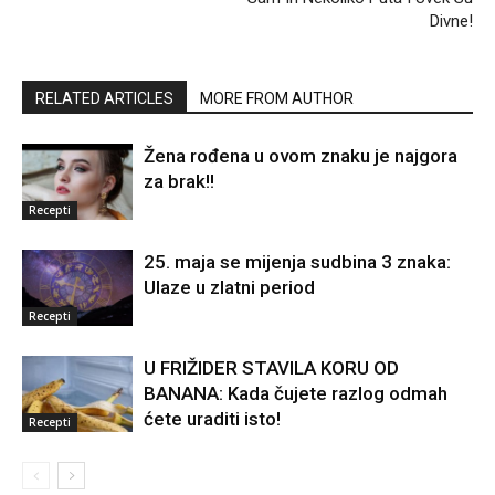
Divne!
RELATED ARTICLES
MORE FROM AUTHOR
Žena rođena u ovom znaku je najgora
za brak!!
Recepti
25. maja se mijenja sudbina 3 znaka:
Ulaze u zlatni period
Recepti
U FRIŽIDER STAVILA KORU OD
BANANA: Kada čujete razlog odmah
ćete uraditi isto!
Recepti