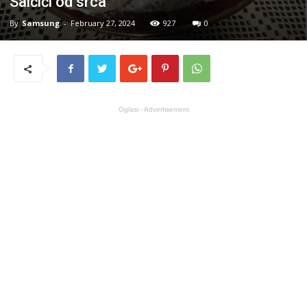
Salčići od srca
By
Samsung
-
February 27, 2024
927
0
Oglasi - Advertisement