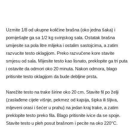
Uzmite 1/8 od ukupne količine brašna (oko jedna šaka) i
pomiješajte ga sa 1/2 kg svinjskog sala. Ostatak brašna
umijesite sa pola litre mlijeka i ostalim sastojcima, a zatim
razvucite testo oklagijom. Preko razvučene kore stavite
smjesu od sala. Mijesite testo kao lisnato, preklopite ga tri puta
i ostavite da odmori oko 20 minuta. Nakon odmora, blago
pritisnite testo oklagijom da bude debljine prsta.
Narežite testo na trake širine oko 20 cm. Stavite fil po želji
(zaslađene cijele višnje, pekmez od kajsija, šipka ili šljiva,
mljeveni orasi i šećer u prahu) na jedan kraj trake, a zatim
preklopite testo preko fila. Blago pritisnite ivice da se spoje.
Stavite testo u pleh posut brašnom i pecite na oko 220°C.