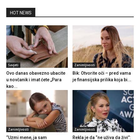
HOT NEWS
Savjeti
Zanimljivosti
Ovo danas obavezno ubacite
Bik: Otvorite oči – pred vama
u novčanik i imat ćete „Para
je finansijska prilika koja bi...
kao...
Zanimljivosti
Zanimljivosti
“Uzmi mene, ja sam
Rekla je da “ne uživa da živi”: