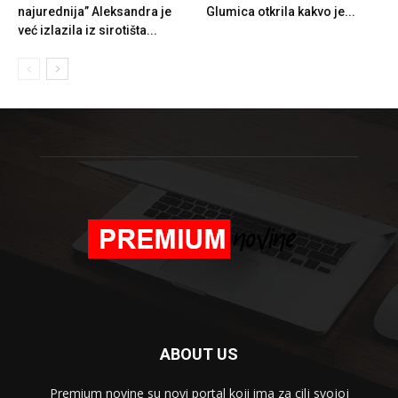
najurednija” Aleksandra je
Glumica otkrila kakvo je...
već izlazila iz sirotišta...
ABOUT US
Premium novine su novi portal koji ima za cilj svojoj