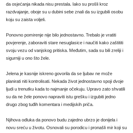
da osjećanja nikada nisu prestala. Iako su prošli kroz
razdvajanje, oboje su u dubini sebe znali da su izgubili osobu
koju su zaista voljeli.
Ponovno pomirenje nije bilo jednostavno. Trebalo je vratiti
povjerenje, zaboraviti stare nesuglasice i naučiti kako zaštititi
svoju vezu od vanjskog pritiska. Međutim, sada su bili zreliji i
sigurniji u ono što žele.
Jelena je kasnije iskreno govorila da se ljubav ne može
planirati niti kontrolisati. Nekada život jednostavno spoji dvoje
ljudi u trenutku kada to najmanje očekuju. Upravo zato shvatili
su da ne žele ponovo napraviti istu grešku i izgubiti jedno
drugo zbog tuđih komentara i medijskih priča.
Njihova odluka da ponovo budu zajedno ubrzo je donijela i
novu sreću u životu. Osnovali su porodicu i pronašli mir koji su