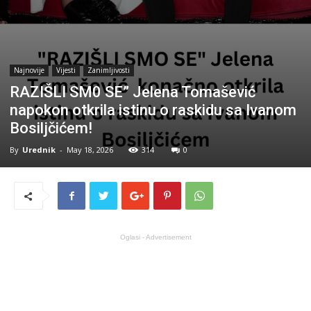
Najnovije
Vijesti
Zanimljivosti
RAZIŠLI SM0 SE” Jelena Tomašević
napokon otkrila istinu o raskidu sa Ivanom
Bosiljčićem!
By
Urednik
-
May 18, 2026
314
0
Oglasi - Advertisement