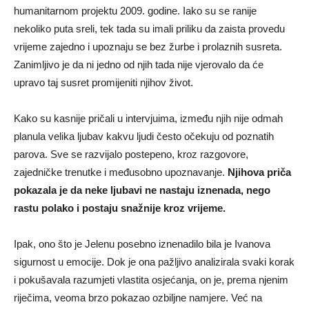
humanitarnom projektu 2009. godine. Iako su se ranije
nekoliko puta sreli, tek tada su imali priliku da zaista provedu
vrijeme zajedno i upoznaju se bez žurbe i prolaznih susreta.
Zanimljivo je da ni jedno od njih tada nije vjerovalo da će
upravo taj susret promijeniti njihov život.
Kako su kasnije pričali u intervjuima, između njih nije odmah
planula velika ljubav kakvu ljudi često očekuju od poznatih
parova. Sve se razvijalo postepeno, kroz razgovore,
zajedničke trenutke i međusobno upoznavanje.
Njihova priča
pokazala je da neke ljubavi ne nastaju iznenada, nego
rastu polako i postaju snažnije kroz vrijeme.
Ipak, ono što je Jelenu posebno iznenadilo bila je Ivanova
sigurnost u emocije. Dok je ona pažljivo analizirala svaki korak
i pokušavala razumjeti vlastita osjećanja, on je, prema njenim
riječima, veoma brzo pokazao ozbiljne namjere. Već na