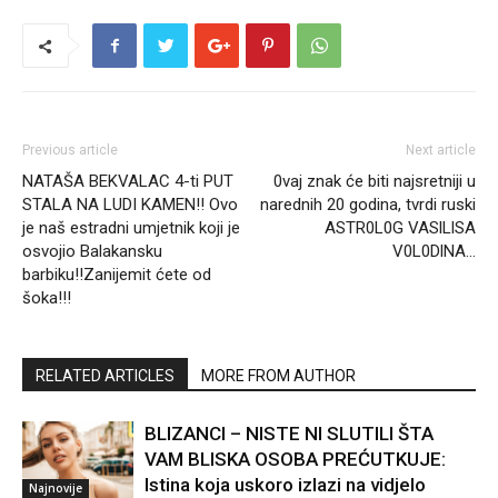
Previous article
Next article
NATAŠA BEKVALAC 4-ti PUT
0vaj znak će biti najsretniji u
STALA NA LUDI KAMEN!! Ovo
narednih 20 godina, tvrdi ruski
je naš estradni umjetnik koji je
ASTR0L0G VASlLlSA
osvojio Balakansku
V0L0DlNA…
barbiku!!Zanijemit ćete od
šoka!!!
RELATED ARTICLES
MORE FROM AUTHOR
BLIZANCI – NISTE NI SLUTILI ŠTA
VAM BLISKA OSOBA PREĆUTKUJE:
Istina koja uskoro izlazi na vidjelo
Najnovije