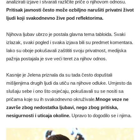
analizirati izjave i stvarati različite priče o njihovom odnosu.
Pritisak javnosti često može ozbiljno narušiti privatni život
ljudi koji svakodnevno žive pod reflektorima.
Njihova ljubav ubrzo je postala glavna tema tabloida. Svaki
izlazak, svaki pogled i svaka izjava bili su predmet komentara.
Iako su oboje pokušavali zaštititi svoju privatnost, medijska
pažnja postajala je sve veći teret za njihov odnos.
Kasnije je Jelena priznala da su tada često dopuštali
mišljenjima drugih ljudi da utiču na njihove odluke. Umjesto da
slušaju sebe i ono što osjećaju, pokušavali su se nositi sa
pričama koje su ih svakodnevno okruživale.
Mnoge veze ne
završe zbog nedostatka ljubavi, nego zbog pritiska,
nesigurnosti i uticaja okoline.
Upravo to dogodilo se i njima.