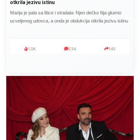
otkrila jezivu istinu
Marija je pala sa litice i stradala: Njen dečko Ilija glumio
ucveljenog udovca, a onda je obdukcija otkrila jezivu istinu
1.0K
234
145