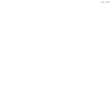
Sadržaj 
BalkanNews App
EKSKLUZIVNO