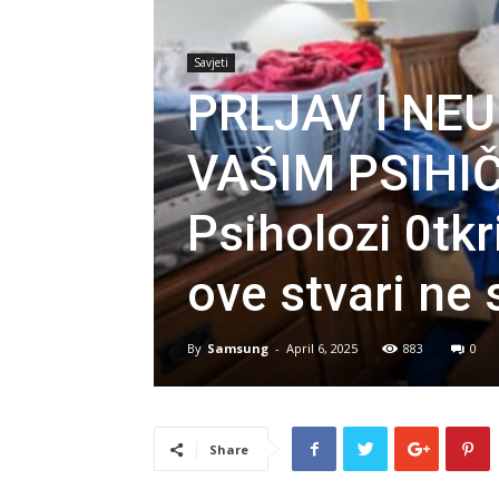
Savjeti
PRLJAV I NE
VAŠIM PSIHI
Psiholozi 0tkr
ove stvari ne
By
Samsung
-
April 6, 2025
883
0
Share