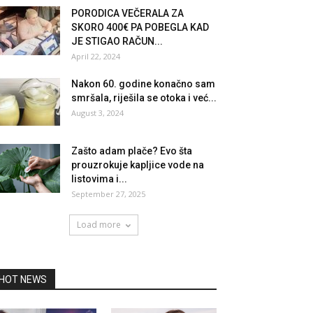
PORODICA VEČERALA ZA
SKORO 400€ PA POBEGLA KAD
JE STIGAO RAČUN...
April 22, 2024
Nakon 60. godine konačno sam
smršala, riješila se otoka i već...
August 3, 2024
Zašto adam plače? Evo šta
prouzrokuje kapljice vode na
listovima i...
September 27, 2025
Load more
HOT NEWS