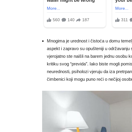
Mnogima je urednost i čistoća u domu temel
aspekt i zapravo su opušteniji u održavanju 
vjerojatno ste naišli na barem jednu osobu koja
kritiku svog “previda”. Iako biste mogli pomisl
neurednosti, psiholozi vjeruju da iza pretrp
čimbenici koji mogu puno reći o nečijoj osobn