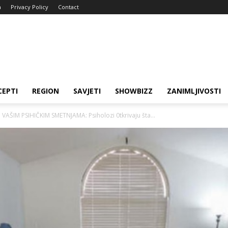
a
Privacy Policy
Contact
CEPTI
REGION
SAVJETI
SHOWBIZZ
ZANIMLJIVOSTI
AŠIM PSIHIČKIM SMETNJAMA: Psiholozi 0tkrivaju šta...