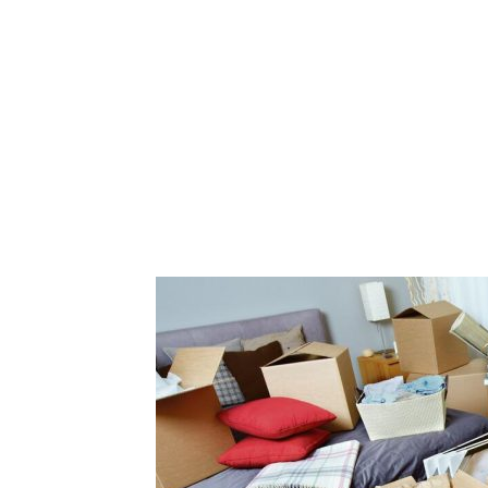
Marija je pala sa 
ucveljenog udovc
Marija je pala sa liti
onda je obdukcija otkr
1.0K
234
1