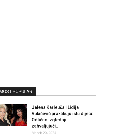
MOST POPULAR
Jelena Karleuša i Lidija
Vukićević praktikuju istu dijetu:
Odlično izgledaju
zahvaljujući...
March 20, 2024