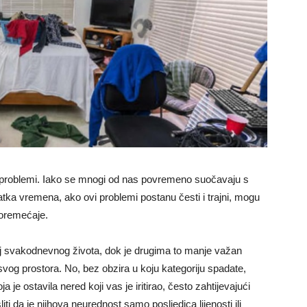
ki problemi. Iako se mnogi od nas povremeno suočavaju s
tka vremena, ako ovi problemi postanu česti i trajni, mogu
 poremećaje.
j svakodnevnog života, dok je drugima to manje važan
svog prostora. No, bez obzira u koju kategoriju spadate,
 je ostavila nered koji vas je iritirao, često zahtijevajući
iti da je njihova neurednost samo posljedica lijenosti ili