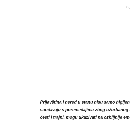
Og
Prljavština i nered u stanu nisu samo higij
suočavaju s poremećajima zbog užurbanog ži
česti i trajni, mogu ukazivati ​​na ozbiljnije