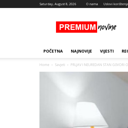
Saturday, August 8, 2026
O nama
Uslovi korištenj
Premium
Novine
POČETNA
NAJNOVIJE
VIJESTI
RE
Home
Savjeti
PRLJAV I NEUREDAN STAN G0VORI O V