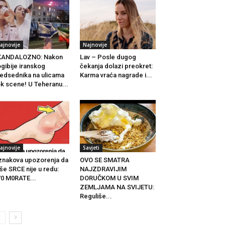
ajnovije
Najnovije
KANDALOZNO: Nakon
Lav – Posle dugog
gibije iranskog
čekanja dolazi preokret:
edsednika na ulicama
Karma vraća nagrade i...
k scene! U Teheranu...
ajnovije
Savjeti
znakova upozorenja da
OVO SE SMATRA
še SRCE nije u redu:
NAJZDRAVIJIM
0 M0RATE...
DORUČKOM U SVIM
ZEMLJAMA NA SVIJETU:
Reguliše...