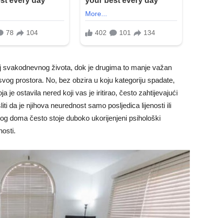
j svakodnevnog života, dok je drugima to manje važan
svog prostora. No, bez obzira u koju kategoriju spadate,
 je ostavila nered koji vas je iritirao, često zahtijevajući
iti da je njihova neurednost samo posljedica lijenosti ili
anog doma često stoje duboko ukorijenjeni psihološki
osti.