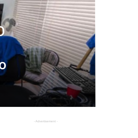
O
ko
- Advertisement -