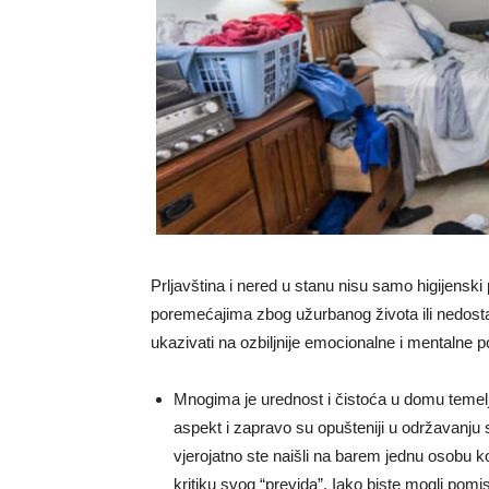
Prljavština i nered u stanu nisu samo higijens
poremećajima zbog užurbanog života ili nedosta
ukazivati ​​na ozbiljnije emocionalne i mentalne
Mnogima je urednost i čistoća u domu temel
aspekt i zapravo su opušteniji u održavanju 
vjerojatno ste naišli na barem jednu osobu koja
kritiku svog “previda”. Iako biste mogli pomisl