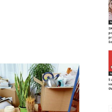
litice i stradala: Njen dečko Ilija glumio
a, a onda je obdukcija otkrila jezivu istinu
ce i stradala: Njen dečko Ilija glumio ucveljenog udovca, a
N
ila jezivu istinu
S
po
pr
45
šo
N
5 
va
0V