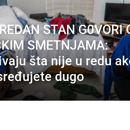
UREDAN STAN G0VORI 
ČKIM SMETNJAMA:
ivaju šta nije u redu a
 sređujete dugo