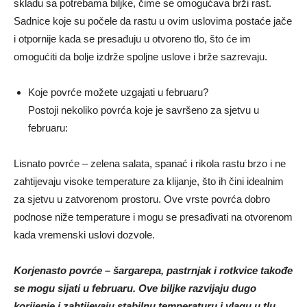
skladu sa potrebama biljke, čime se omogućava brži rast.
Sadnice koje su počele da rastu u ovim uslovima postaće jače
i otpornije kada se presađuju u otvoreno tlo, što će im
omogućiti da bolje izdrže spoljne uslove i brže sazrevaju.
Koje povrće možete uzgajati u februaru?
Postoji nekoliko povrća koje je savršeno za sjetvu u
februaru:
Lisnato povrće – zelena salata, spanać i rikola rastu brzo i ne
zahtijevaju visoke temperature za klijanje, što ih čini idealnim
za sjetvu u zatvorenom prostoru. Ove vrste povrća dobro
podnose niže temperature i mogu se presađivati ​​na otvorenom
kada vremenski uslovi dozvole.
Korjenasto povrće – šargarepa, pastrnjak i rotkvice takođe
se mogu sijati u februaru. Ove biljke razvijaju dugo
korijenje i zahtijevaju stabilnu temperaturu i vlagu u tlu.