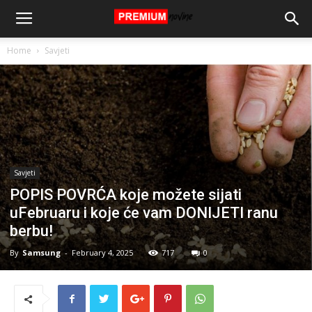
Home
Savjeti
Savjeti
POPIS POVRĆA koje možete sijati
uFebruaru i koje će vam DONIJETI ranu
berbu!
By
Samsung
-
February 4, 2025
717
0