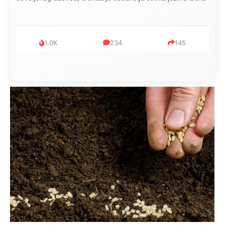
1.0K
234
145