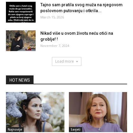
Tajno sam pratila svog muža na njegovom
poslovnom putovanju i otkrila...
March 15, 2026
Nikad više u ovom životu neću otići na
groblje! !
November 7, 2024
Load more
HOT NEWS
Najnovije
Savjeti