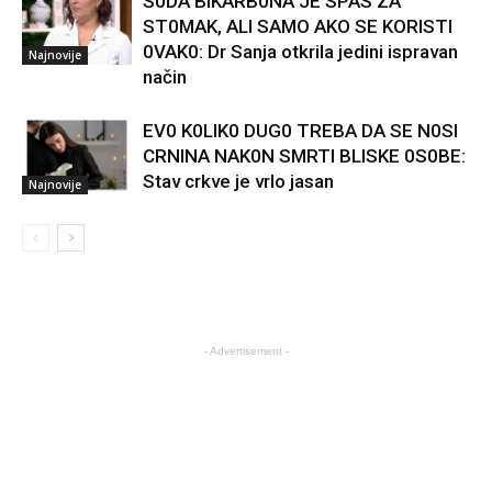
S0DA BIKARB0NA JE SPAS ZA
ST0MAK, ALI SAMO AKO SE KORISTI
0VAK0: Dr Sanja otkrila jedini ispravan
Najnovije
način
EV0 K0LIK0 DUG0 TREBA DA SE N0SI
CRNINA NAK0N SMRTI BLISKE 0S0BE:
Stav crkve je vrlo jasan
Najnovije
- Advertisement -