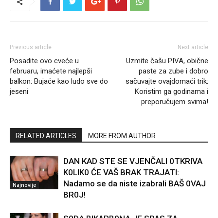
Previous article
Next article
Posadite ovo cveće u
Uzmite čašu PIVA, obične
februaru, imaćete najlepši
paste za zube i dobro
balkon: Bujaće kao ludo sve do
sačuvajte ovajdomaći trik:
jeseni
Koristim ga godinama i
preporučujem svima!
RELATED ARTICLES
MORE FROM AUTHOR
DAN KAD STE SE VJENČALI 0TKRIVA
K0LIK0 ĆE VAŠ BRAK TRAJATI:
Nadamo se da niste izabrali BAŠ 0VAJ
Najnovije
BR0J!