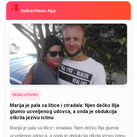
BalkanNews App
EKSKLUZIVNO
Marija je pala sa litice i stradala: Njen dečko Ilija
glumio ucveljenog udovca, a onda je obdukcija
otkrila jezivu istinu
Marija je pala sa litice i stradala: Njen dečko Ilija glumio
ucveljenog udovca, a onda je obdukcija otkrila jezivu istinu