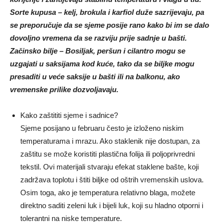
Sorte kupusa – kelj, brokula i karfiol duže sazrijevaju, pa
se preporučuje da se sjeme posije rano kako bi im se dalo
dovoljno vremena da se razviju prije sadnje u bašti.
Začinsko bilje – Bosiljak, peršun i cilantro mogu se
uzgajati u saksijama kod kuće, tako da se biljke mogu
presaditi u veće saksije u bašti ili na balkonu, ako
vremenske prilike dozvoljavaju.
Kako zaštititi sjeme i sadnice?
Sjeme posijano u februaru često je izloženo niskim
temperaturama i mrazu. Ako staklenik nije dostupan, za
zaštitu se može koristiti plastična folija ili poljoprivredni
tekstil. Ovi materijali stvaraju efekat staklene bašte, koji
zadržava toplotu i štiti biljke od oštrih vremenskih uslova.
Osim toga, ako je temperatura relativno blaga, možete
direktno saditi zeleni luk i bijeli luk, koji su hladno otporni i
tolerantni na niske temperature.