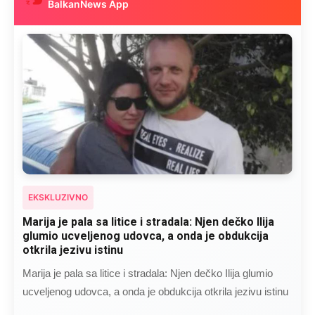
BalkanNews App
EKSKLUZIVNO
Kad se Marin suprug razbolio ona ga kupala,
pelene mu mijenjala: Jedno jutro je poslao po
čokoladu..
Kad se Marin suprug razbolio ona ga kupala, pelene mu
mijenjala: Jedno jutro je poslao po čokoladu..