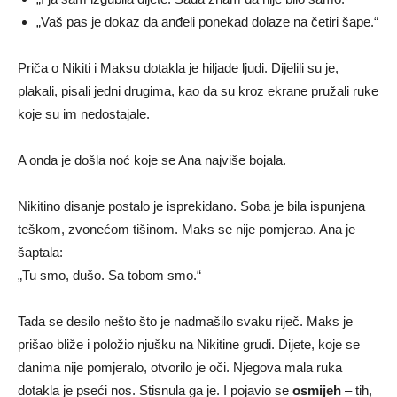
„Vaš pas je dokaz da anđeli ponekad dolaze na četiri šape.“
Priča o Nikiti i Maksu dotakla je hiljade ljudi. Dijelili su je,
plakali, pisali jedni drugima, kao da su kroz ekrane pružali ruke
koje su im nedostajale.
A onda je došla noć koje se Ana najviše bojala.
Nikitino disanje postalo je isprekidano. Soba je bila ispunjena
teškom, zvonećom tišinom. Maks se nije pomjerao. Ana je
šaptala:
„Tu smo, dušo. Sa tobom smo.“
Tada se desilo nešto što je nadmašilo svaku riječ. Maks je
prišao bliže i položio njušku na Nikitine grudi. Dijete, koje se
danima nije pomjeralo, otvorilo je oči. Njegova mala ruka
dotakla je pseći nos. Stisnula ga je. I pojavio se
osmijeh
– tih,