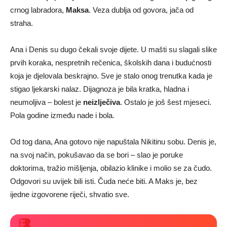
crnog labradora,
Maksa
. Veza dublja od govora, jača od
straha.
Ana i Denis su dugo čekali svoje dijete. U mašti su slagali slike
prvih koraka, nespretnih rečenica, školskih dana i budućnosti
koja je djelovala beskrajno. Sve je stalo onog trenutka kada je
stigao ljekarski nalaz. Dijagnoza je bila kratka, hladna i
neumoljiva – bolest je
neizlječiva
. Ostalo je još šest mjeseci.
Pola godine između nade i bola.
Od tog dana, Ana gotovo nije napuštala Nikitinu sobu. Denis je,
na svoj način, pokušavao da se bori – slao je poruke
doktorima, tražio mišljenja, obilazio klinike i molio se za čudo.
Odgovori su uvijek bili isti. Čuda neće biti. A Maks je, bez
ijedne izgovorene riječi, shvatio sve.