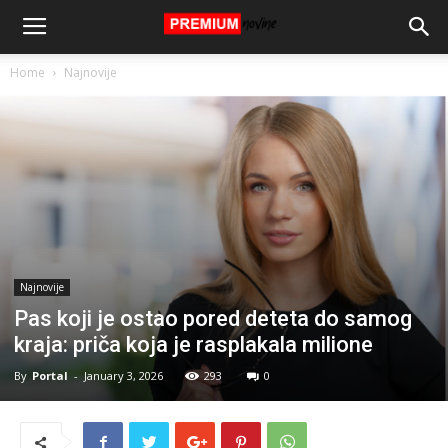
Home
Najnovije
Najnovije
Pas koji je ostao pored deteta do samog
kraja: priča koja je rasplakala milione
By
Portal
-
January 3, 2026
293
0