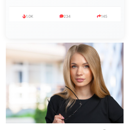
999
321
234