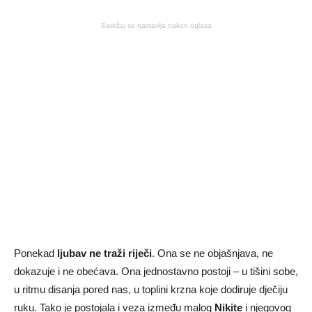
Sadržaj se nastavlja nakon oglasa
Ponekad
ljubav ne traži riječi
. Ona se ne objašnjava, ne
dokazuje i ne obećava. Ona jednostavno postoji – u tišini sobe,
u ritmu disanja pored nas, u toplini krzna koje dodiruje dječiju
ruku. Tako je postojala i veza između malog
Nikite
i njegovog