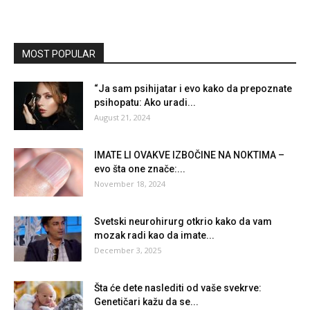
MOST POPULAR
“Ja sam psihijatar i evo kako da prepoznate
psihopatu: Ako uradi...
August 21, 2024
IMATE LI OVAKVE IZBOČINE NA NOKTIMA –
evo šta one znače:...
November 18, 2024
Svetski neurohirurg otkrio kako da vam
mozak radi kao da imate...
December 3, 2025
Šta će dete naslediti od vaše svekrve:
Genetičari kažu da se...