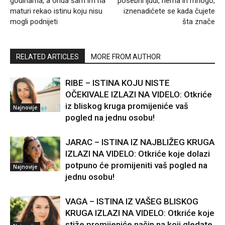
godinama, a onda sam im na
posebni ljudi, nema ih mnogo,
maturi rekao istinu koju nisu
iznenadićete se kada čujete
mogli podnijeti
šta znače
RELATED ARTICLES
MORE FROM AUTHOR
RIBE – ISTINA KOJU NISTE
OČEKIVALE IZLAZI NA VIDELO: Otkriće
iz bliskog kruga promijeniće vaš
Najnovije
pogled na jednu osobu!
JARAC – ISTINA IZ NAJBLIŽEG KRUGA
IZLAZI NA VIDELO: Otkriće koje dolazi
potpuno će promijeniti vaš pogled na
Najnovije
jednu osobu!
VAGA – ISTINA IZ VAŠEG BLISKOG
KRUGA IZLAZI NA VIDELO: Otkriće koje
stiže promijeniće način na koji gledate