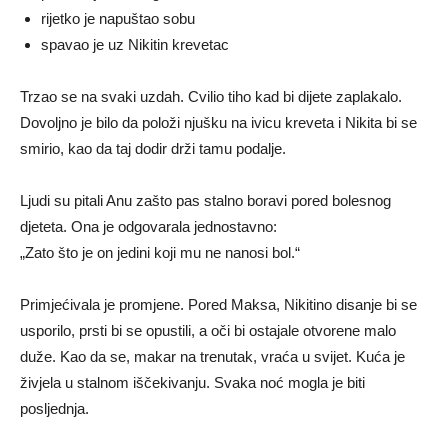
rijetko je napuštao sobu
spavao je uz Nikitin krevetac
Trzao se na svaki uzdah. Cvilio tiho kad bi dijete zaplakalo.
Dovoljno je bilo da položi njušku na ivicu kreveta i Nikita bi se
smirio, kao da taj dodir drži tamu podalje.
Ljudi su pitali Anu zašto pas stalno boravi pored bolesnog
djeteta. Ona je odgovarala jednostavno:
„Zato što je on jedini koji mu ne nanosi bol.“
Primjećivala je promjene. Pored Maksa, Nikitino disanje bi se
usporilo, prsti bi se opustili, a oči bi ostajale otvorene malo
duže. Kao da se, makar na trenutak, vraća u svijet. Kuća je
živjela u stalnom iščekivanju. Svaka noć mogla je biti
posljednja.