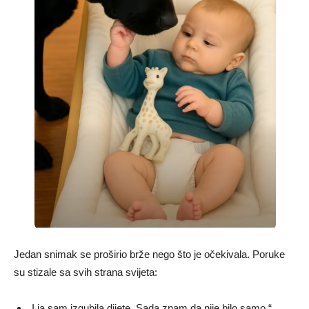
Jedan snimak se proširio brže nego što je očekivala. Poruke
su stizale sa svih strana svijeta:
„I ja sam izgubila dijete. Sada znam da nije bilo samo.“