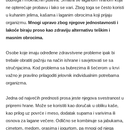
ne opterećuje probavu i lako se vari. Zbog toga se često koristi
u kuhanim jelima, kašama i laganim obrocima koji prijaju
organizmu.
Mnogi upravo zbog njegove jednostavnosti i
lakoće biraju proso kao zdraviju alternativu teškim i
masnim obrocima.
Osobe koje imaju određene zdravstvene probleme ipak bi
trebale obratiti pažnju na način ishrane i savjetovati se sa
stručnjacima. Kod problema sa bubrezima ili šećerom u krvi
važno je pravilno prilagoditi jelovnik individualnim potrebama
organizma.
Jedna od najvećih prednosti prosa jeste njegova svestranost u
pripremi hrane. Može se koristiti kao doručak u obliku kaše,
kao prilog uz povrće i meso, dodatak supama i varivima ili
osnova za lagane večere. Odlično se kombinuje sa jabukama,
cimetom, medom, orasima i jogurtom, pa mnogi od njega