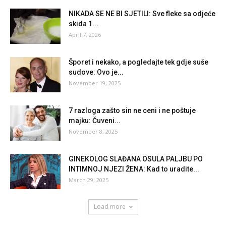
NIKADA SE NE BI SJETILI: Sve fleke sa odjeće
skida 1...
April 7, 2026
Šporet i nekako, a pogledajte tek gdje suše
sudove: Ovo je...
November 19, 2025
7 razloga zašto sin ne ceni i ne poštuje
majku: Čuveni...
November 8, 2025
GINEKOLOG SLAĐANA OSULA PALJBU PO
INTIMNOJ NJEZI ŽENA: Kad to uradite...
March 29, 2025
Load more