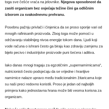
toga sve češće vraća na jelovnike.
Njegova sposobnost da
zasiti organizam bez osjećaja težine čini ga odličnim
izborom za svakodnevnu prehranu.
Posebnu pažnju privlači i činjenica da se proso sporije vari od
mnogih rafinisanih proizvoda. Zbog toga može pomoći u
održavanju stabilnijeg nivoa energije tokom dana. Ljudi koji
vode računa o ishrani često ga biraju kao zdraviju zamjenu za
bijelo pecivo i industrijske proizvode puni šećera i aditiva.
Iako danas mnogi tragaju za egzotičnim „supernamirnicama“,
nutricionisti često podsjećaju da se vrijedne i hranljive
namirnice nalaze upravo među tradicionalnim žitaricama koje
su naši preci redovno koristili. Proso je jedan od najboljih
primjera kako jednostavna hrana može biti veoma korisna za
organizam.