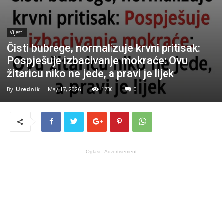
Vijesti
Čisti bubrege, normalizuje krvni pritisak:
Pospješuje izbacivanje mokraće: Ovu
žitaricu niko ne jede, a pravi je lijek
By
Urednik
-
May 17, 2026
1730
0
Oglasi - Advertisement