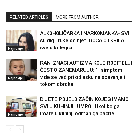
RELATED ARTICLES
MORE FROM AUTHOR
ALK0H0LlČARKA l NARK0MANKA- SVl
su digli ruke od nje”: G0CA 0TKRlLA
sve o kolegici
Najnovije
RANl ZNACl AUTlZMA K0JE R0DITELJI
ČESTO ZANEMARUJU: 1. simptomi
vide se već pri odlasku na spavanje i
Najnovije
tokom obroka
DlJETE P0JEL0 ZAČlN K0JEG lMAM0
SVl U KUHlNJl l UMR0 ! Ukoliko ga
imate u kuhinji odmah ga bacite…
Najnovije