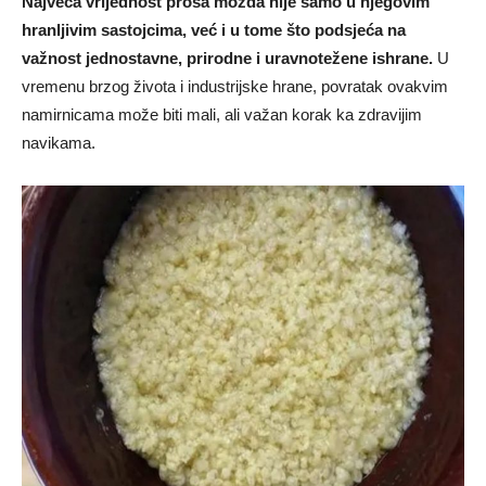
Najveća vrijednost prosa možda nije samo u njegovim
hranljivim sastojcima, već i u tome što podsjeća na
važnost jednostavne, prirodne i uravnotežene ishrane.
U
vremenu brzog života i industrijske hrane, povratak ovakvim
namirnicama može biti mali, ali važan korak ka zdravijim
navikama.