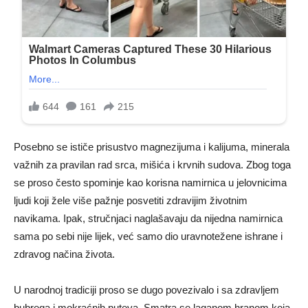
Posebno se ističe prisustvo magnezijuma i kalijuma, minerala
važnih za pravilan rad srca, mišića i krvnih sudova. Zbog toga
se proso često spominje kao korisna namirnica u jelovnicima
ljudi koji žele više pažnje posvetiti zdravijim životnim
navikama. Ipak, stručnjaci naglašavaju da nijedna namirnica
sama po sebi nije lijek, već samo dio uravnotežene ishrane i
zdravog načina života.
U narodnoj tradiciji proso se dugo povezivalo i sa zdravljem
bubrega i mokraćnih puteva. Smatra se laganom hranom koja