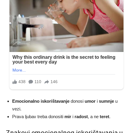
Emocionalno iskorištavanje
donosi
umor
i
sumnje
u
vezi.
Prava ljubav treba donositi
mir
i
radost
, a ne
teret
.
Znakovi emocionalnog iskorištavanja u