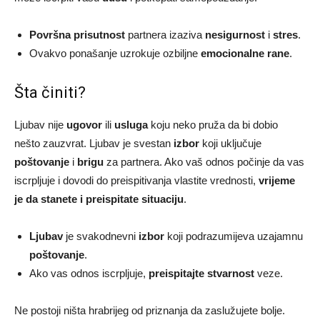
Površna prisutnost
partnera izaziva
nesigurnost
i
stres
.
Ovakvo ponašanje uzrokuje ozbiljne
emocionalne rane
.
Šta činiti?
Ljubav nije
ugovor
ili
usluga
koju neko pruža da bi dobio
nešto zauzvrat. Ljubav je svestan
izbor
koji uključuje
poštovanje
i
brigu
za partnera. Ako vaš odnos počinje da vas
iscrpljuje i dovodi do preispitivanja vlastite vrednosti,
vrijeme
je da stanete i preispitate situaciju
.
Ljubav
je svakodnevni
izbor
koji podrazumijeva uzajamnu
poštovanje
.
Ako vas odnos iscrpljuje,
preispitajte stvarnost
veze.
Ne postoji ništa hrabrijeg od priznanja da zaslužujete bolje.