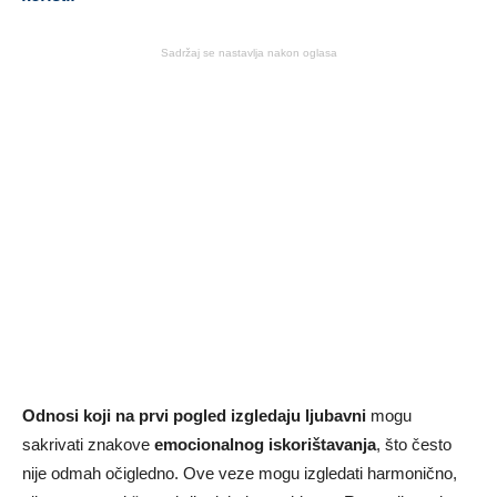
Sadržaj se nastavlja nakon oglasa
Odnosi koji na prvi pogled izgledaju ljubavni
mogu
sakrivati znakove
emocionalnog iskorištavanja
, što često
nije odmah očigledno. Ove veze mogu izgledati harmonično,