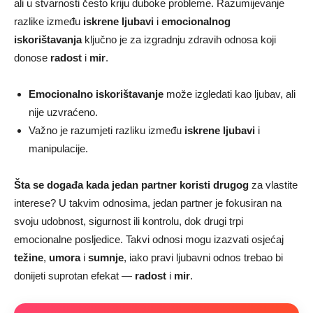
ali u stvarnosti često kriju duboke probleme. Razumijevanje
razlike između
iskrene ljubavi
i
emocionalnog
iskorištavanja
ključno je za izgradnju zdravih odnosa koji
donose
radost
i
mir
.
Emocionalno iskorištavanje
može izgledati kao ljubav, ali
nije uzvraćeno.
Važno je razumjeti razliku između
iskrene ljubavi
i
manipulacije.
Šta se događa kada jedan partner koristi drugog
za vlastite
interese? U takvim odnosima, jedan partner je fokusiran na
svoju udobnost, sigurnost ili kontrolu, dok drugi trpi
emocionalne posljedice. Takvi odnosi mogu izazvati osjećaj
težine
,
umora
i
sumnje
, iako pravi ljubavni odnos trebao bi
donijeti suprotan efekat —
radost
i
mir
.