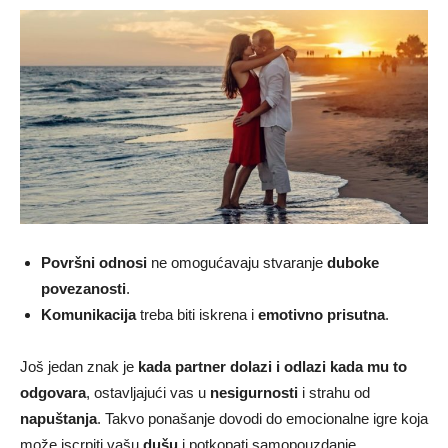
Površni odnosi
ne omogućavaju stvaranje
duboke
povezanosti
.
Komunikacija
treba biti iskrena i
emotivno prisutna
.
Još jedan znak je
kada partner dolazi i odlazi kada mu to
odgovara
, ostavljajući vas u
nesigurnosti
i strahu od
napuštanja
. Takvo ponašanje dovodi do emocionalne igre koja
može iscrpiti vašu
dušu
i potkopati samopouzdanje.