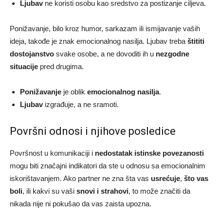
Ljubav
ne koristi osobu kao sredstvo za postizanje ciljeva.
Ponižavanje, bilo kroz humor, sarkazam ili ismijavanje vaših
ideja, takođe je znak emocionalnog nasilja. Ljubav treba
štititi
dostojanstvo
svake osobe, a ne dovoditi ih u
nezgodne
situacije
pred drugima.
Ponižavanje
je oblik
emocionalnog nasilja
.
Ljubav
izgrađuje, a ne sramoti.
Površni odnosi i njihove posledice
Površnost u komunikaciji i
nedostatak istinske povezanosti
mogu biti značajni indikatori da ste u odnosu sa emocionalnim
iskorištavanjem. Ako partner ne zna šta vas
usrećuje
,
što vas
boli
, ili kakvi su vaši
snovi i strahovi
, to može značiti da
nikada nije ni pokušao da vas zaista upozna.