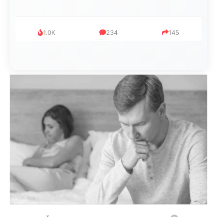
1.0K
234
145