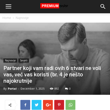
Home
Najnovije
Najnovije
Savjeti
Partner koji vam radi ovih 6 stvari ne voli
vas, već vas koristi (br. 4 je nešto
najokrutnije
By
Portal
-
December 1, 2025
892
0