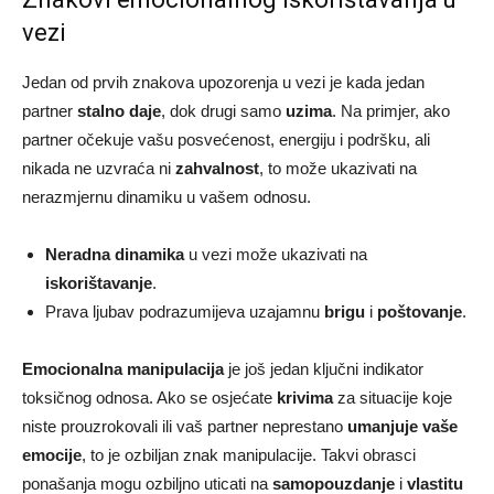
vezi
Jedan od prvih znakova upozorenja u vezi je kada jedan
partner
stalno daje
, dok drugi samo
uzima
. Na primjer, ako
partner očekuje vašu posvećenost, energiju i podršku, ali
nikada ne uzvraća ni
zahvalnost
, to može ukazivati na
nerazmjernu dinamiku u vašem odnosu.
Neradna dinamika
u vezi može ukazivati na
iskorištavanje
.
Prava ljubav podrazumijeva uzajamnu
brigu
i
poštovanje
.
Emocionalna manipulacija
je još jedan ključni indikator
toksičnog odnosa. Ako se osjećate
krivima
za situacije koje
niste prouzrokovali ili vaš partner neprestano
umanjuje vaše
emocije
, to je ozbiljan znak manipulacije. Takvi obrasci
ponašanja mogu ozbiljno uticati na
samopouzdanje
i
vlastitu