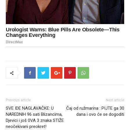
Previous article
Next article
SVE IDE NAGLAVAČKE: U
Čaj od ružmarina : PIJTE ga 30
NAREDNlH 96 sati Blizancima,
dana i ovo će se dogoditi
Djevici i još 0VA 3 znaka STlŽE
neočekivani preokret!