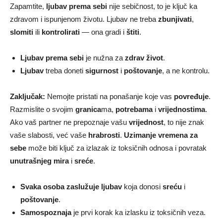
Zapamtite,
ljubav prema sebi
nije sebičnost, to je ključ ka
zdravom i ispunjenom životu. Ljubav ne treba
zbunjivati
,
slomiti
ili
kontrolirati
— ona gradi i
štiti
.
Ljubav prema sebi
je nužna za
zdrav život
.
Ljubav
treba doneti
sigurnost
i
poštovanje
, a ne kontrolu.
Zaključak:
Nemojte pristati na ponašanje koje vas
povređuje
.
Razmislite o svojim
granica
ma,
potrebama
i
vrijednostima
.
Ako vaš partner ne prepoznaje vašu
vrijednost
, to nije znak
vaše slabosti, već vaše
hrabrosti
.
Uzimanje vremena za
sebe
može biti ključ za izlazak iz toksičnih odnosa i povratak
unutrašnjeg mira
i
sreće
.
Svaka osoba zaslužuje ljubav
koja donosi
sreću
i
poštovanje
.
Samospoznaja
je prvi korak ka izlasku iz toksičnih veza.