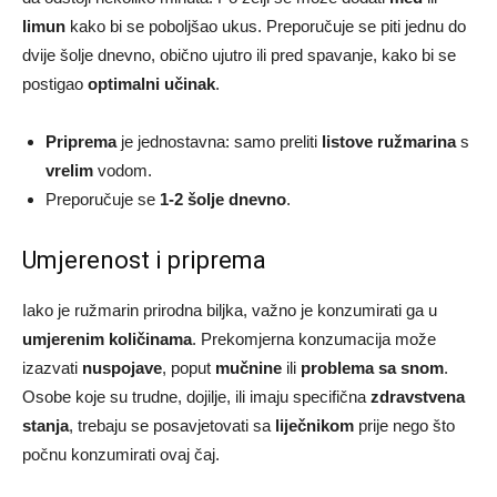
limun
kako bi se poboljšao ukus. Preporučuje se piti jednu do
dvije šolje dnevno, obično ujutro ili pred spavanje, kako bi se
postigao
optimalni učinak
.
Priprema
je jednostavna: samo preliti
listove ružmarina
s
vrelim
vodom.
Preporučuje se
1-2 šolje dnevno
.
Umjerenost i priprema
Iako je ružmarin prirodna biljka, važno je konzumirati ga u
umjerenim količinama
. Prekomjerna konzumacija može
izazvati
nuspojave
, poput
mučnine
ili
problema sa snom
.
Osobe koje su trudne, dojilje, ili imaju specifična
zdravstvena
stanja
, trebaju se posavjetovati sa
liječnikom
prije nego što
počnu konzumirati ovaj čaj.