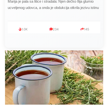
Marija je pala sa litice i stradala: Njen dečko Ilija glumio
ucveljenog udovca, a onda je obdukcija otkrila jezivu istinu
1.0K
234
145