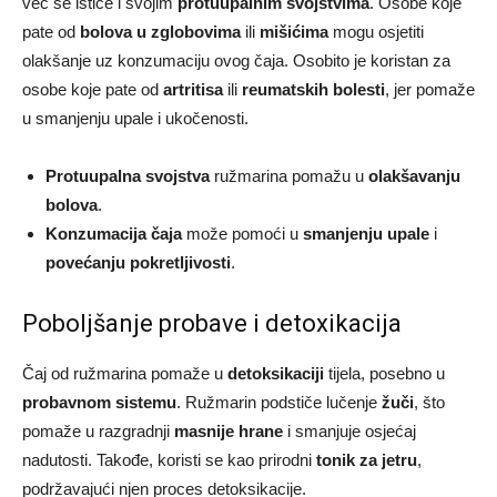
već se ističe i svojim
protuupalnim svojstvima
. Osobe koje
pate od
bolova u zglobovima
ili
mišićima
mogu osjetiti
olakšanje uz konzumaciju ovog čaja. Osobito je koristan za
osobe koje pate od
artritisa
ili
reumatskih bolesti
, jer pomaže
u smanjenju upale i ukočenosti.
Protuupalna svojstva
ružmarina pomažu u
olakšavanju
bolova
.
Konzumacija čaja
može pomoći u
smanjenju upale
i
povećanju pokretljivosti
.
Poboljšanje probave i detoxikacija
Čaj od ružmarina pomaže u
detoksikaciji
tijela, posebno u
probavnom sistemu
. Ružmarin podstiče lučenje
žuči
, što
pomaže u razgradnji
masnije hrane
i smanjuje osjećaj
nadutosti. Takođe, koristi se kao prirodni
tonik za jetru
,
podržavajući njen proces detoksikacije.