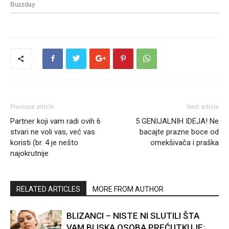
Previous article
Next article
Partner koji vam radi ovih 6
5 GENIJALNIH IDEJA! Ne
stvari ne voli vas, već vas
bacajte prazne boce od
koristi (br. 4 je nešto
omekšivača i praška
najokrutnije
RELATED ARTICLES
MORE FROM AUTHOR
BLIZANCI – NISTE NI SLUTILI ŠTA
VAM BLISKA OSOBA PREĆUTKUJE: