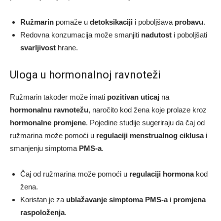
Ružmarin
pomaže u
detoksikaciji
i poboljšava
probavu
.
Redovna konzumacija može smanjiti
nadutost
i poboljšati
svarljivost
hrane.
Uloga u hormonalnoj ravnoteži
Ružmarin također može imati
pozitivan uticaj
na
hormonalnu ravnotežu
, naročito kod žena koje prolaze kroz
hormonalne promjene
. Pojedine studije sugeriraju da čaj od
ružmarina može pomoći u
regulaciji menstrualnog ciklusa
i
smanjenju simptoma
PMS-a
.
Čaj od ružmarina može pomoći u
regulaciji hormona
kod
žena.
Koristan je za
ublažavanje simptoma PMS-a
i
promjena
raspoloženja
.