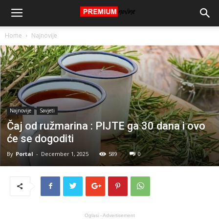
Home
Najnovije
Najnovije
Savjeti
Čaj od ružmarina : PIJTE ga 30 dana i ovo
će se dogoditi
By
Portal
-
December 1, 2025
589
0
Oglasi - Advertisement