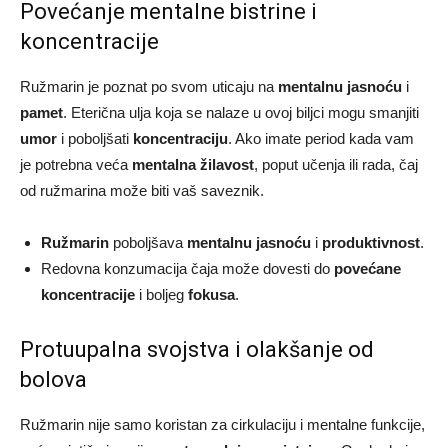
Povećanje mentalne bistrine i
koncentracije
Ružmarin je poznat po svom uticaju na
mentalnu jasnoću
i
pamet
. Eterična ulja koja se nalaze u ovoj biljci mogu smanjiti
umor
i poboljšati
koncentraciju
. Ako imate period kada vam
je potrebna veća
mentalna žilavost
, poput učenja ili rada, čaj
od ružmarina može biti vaš saveznik.
Ružmarin
poboljšava
mentalnu jasnoću
i
produktivnost
.
Redovna konzumacija čaja može dovesti do
povećane
koncentracije
i boljeg
fokusa
.
Protuupalna svojstva i olakšanje od
bolova
Ružmarin nije samo koristan za cirkulaciju i mentalne funkcije,