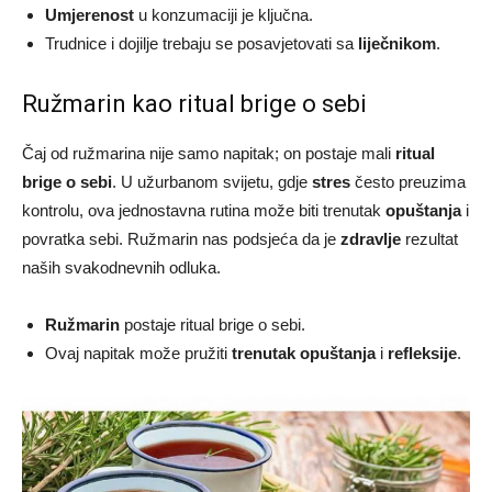
Umjerenost
u konzumaciji je ključna.
Trudnice i dojilje trebaju se posavjetovati sa
liječnikom
.
Ružmarin kao ritual brige o sebi
Čaj od ružmarina nije samo napitak; on postaje mali
ritual
brige o sebi
. U užurbanom svijetu, gdje
stres
često preuzima
kontrolu, ova jednostavna rutina može biti trenutak
opuštanja
i
povratka sebi. Ružmarin nas podsjeća da je
zdravlje
rezultat
naših svakodnevnih odluka.
Ružmarin
postaje ritual brige o sebi.
Ovaj napitak može pružiti
trenutak opuštanja
i
refleksije
.