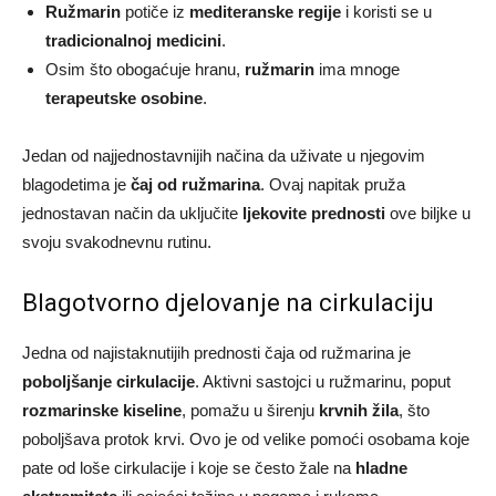
Ružmarin
potiče iz
mediteranske regije
i koristi se u
tradicionalnoj medicini
.
Osim što obogaćuje hranu,
ružmarin
ima mnoge
terapeutske osobine
.
Jedan od najjednostavnijih načina da uživate u njegovim
blagodetima je
čaj od ružmarina
. Ovaj napitak pruža
jednostavan način da uključite
ljekovite prednosti
ove biljke u
svoju svakodnevnu rutinu.
Blagotvorno djelovanje na cirkulaciju
Jedna od najistaknutijih prednosti čaja od ružmarina je
poboljšanje cirkulacije
. Aktivni sastojci u ružmarinu, poput
rozmarinske kiseline
, pomažu u širenju
krvnih žila
, što
poboljšava protok krvi. Ovo je od velike pomoći osobama koje
pate od loše cirkulacije i koje se često žale na
hladne