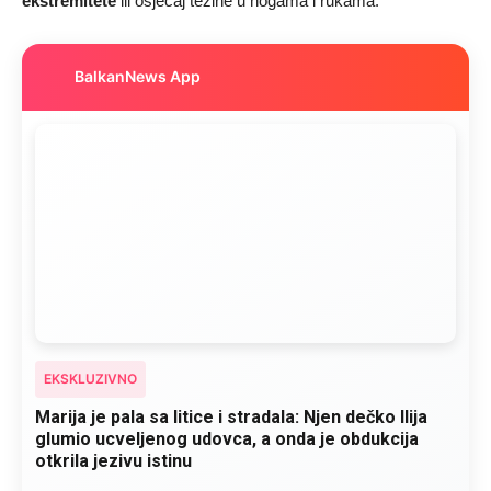
ekstremitete
ili osjećaj težine u nogama i rukama.
BalkanNews App
EKSKLUZIVNO
Marija je pala sa litice i stradala: Njen dečko Ilija
glumio ucveljenog udovca, a onda je obdukcija
otkrila jezivu istinu