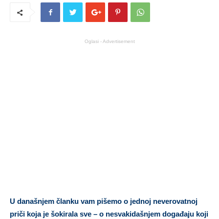
Oglasi - Advertisement
U današnjem članku vam pišemo o jednoj neverovatnoj
priči koja je šokirala sve – o nesvakidašnjem događaju koji