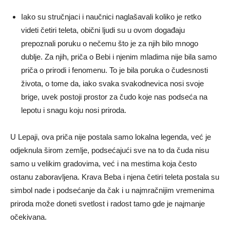
Iako su stručnjaci i naučnici naglašavali koliko je retko
videti četiri teleta, obični ljudi su u ovom događaju
prepoznali poruku o nečemu što je za njih bilo mnogo
dublje. Za njih, priča o Bebi i njenim mladima nije bila samo
priča o prirodi i fenomenu. To je bila poruka o čudesnosti
života, o tome da, iako svaka svakodnevica nosi svoje
brige, uvek postoji prostor za čudo koje nas podseća na
lepotu i snagu koju nosi priroda.
U Lepaji, ova priča nije postala samo lokalna legenda, već je
odjeknula širom zemlje, podsećajući sve na to da čuda nisu
samo u velikim gradovima, već i na mestima koja često
ostanu zaboravljena. Krava Beba i njena četiri teleta postala su
simbol nade i podsećanje da čak i u najmračnijim vremenima
priroda može doneti svetlost i radost tamo gde je najmanje
očekivana.