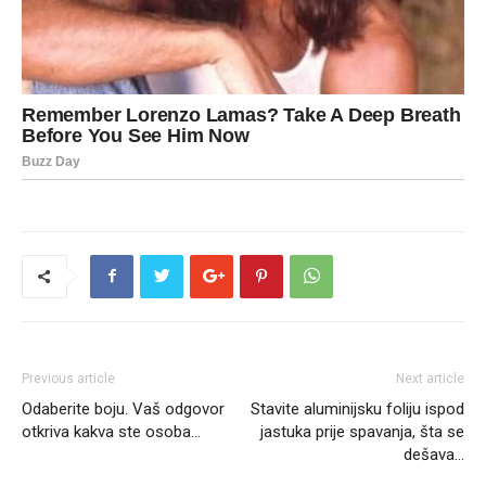
Previous article
Next article
Odaberite boju. Vaš odgovor
Stavite aluminijsku foliju ispod
otkriva kakva ste osoba…
jastuka prije spavanja, šta se
dešava…