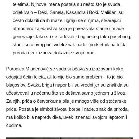
teletima. Njihova imena postala su nešto što je svuda
odjekivalo – Deki, Sanela, Kasandra i Boki. Mališani su
često dolazili da ih maze i igraju se s njima, stvarajući
atmosferu zajedništva koja je povezivala starije i mlađe
generacije. Iako su se radovali zbog nečeg tako posebnog,
stariji su u ovoj priči videli znak nade i podsetnik na to da
priroda uvek iznova dokazuje svoju moć.
Porodica Mladenović se sada suočava sa izazovom kako
odgajati četiri teleta, ali to nije bio samo problem – to je bio
blagoslov. Svaka briga i napor bili su vredni jer su znali da su
učestvovali u nečemu što se dešava samo jednom u životu.
Za njih, priča o četvorkama bila je mnogo više od stočarske
priče. Postala je simbol života, borbe i nade, znak da priroda,
ma koliko bila nepredvidiva, uvek iznenadi svojom lepotom i
čudima.