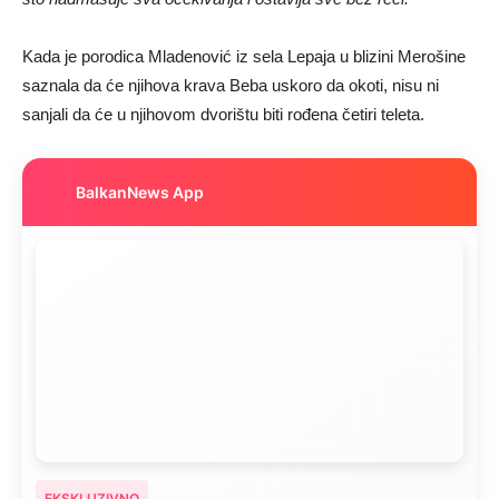
Kada je porodica Mladenović iz sela Lepaja u blizini Merošine
saznala da će njihova krava Beba uskoro da okoti, nisu ni
sanjali da će u njihovom dvorištu biti rođena četiri teleta.
BalkanNews App
EKSKLUZIVNO