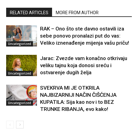
RELATED ARTICLES
MORE FROM AUTHOR
RAK – Ono što ste davno ostavili iza
sebe ponovo pronalazi put do vas:
Veliko iznenađenje mijenja vašu priču!
Uncategorized
Jarac: Zvezde vam konačno otkrivaju
veliku tajnu koja donosi sreću i
ostvarenje dugih želja
Uncategorized
SVEKRVA MI JE OTKRILA
NAJBIZARNIJI NAČIN ČIŠĆENJA
KUPATILA: Sija kao nov i to BEZ
Uncategorized
TRUNKE RIBANJA, evo kako!