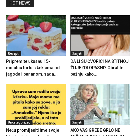
HOT NEWS
Recepti
Savjeti
Pripremite ukusnu 15-
DA LI SU ČVORIĆI NA ŠTITNOJ
minutnu tortu s keksima od
ŽLIJEZDI OPASNI? Obratite
jagoda i bananom, sada...
pažnju kako...
Uncategorized
Savjeti
Neću promijeniti ime svoje
AKO VAS GREBE GRLO NE