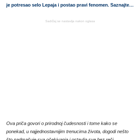
je potresao selo Lepaja i postao pravi fenomen. Saznajte…
Sadržaj se nastavlja nakon oglasa
Ova priča govori o prirodnoj čudesnosti i tome kako se
ponekad, u najjednostavnijim trenucima života, dogodi nešto
što nadmašuje sva očekivanja i ostavlja sve bez reči.