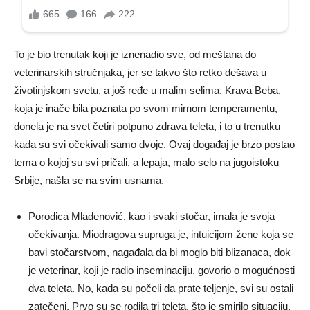
To je bio trenutak koji je iznenadio sve, od meštana do
veterinarskih stručnjaka, jer se takvo što retko dešava u
životinjskom svetu, a još ređe u malim selima. Krava Beba,
koja je inače bila poznata po svom mirnom temperamentu,
donela je na svet četiri potpuno zdrava teleta, i to u trenutku
kada su svi očekivali samo dvoje. Ovaj događaj je brzo postao
tema o kojoj su svi pričali, a lepaja, malo selo na jugoistoku
Srbije, našla se na svim usnama.
Porodica Mladenović, kao i svaki stočar, imala je svoja
očekivanja. Miodragova supruga je, intuicijom žene koja se
bavi stočarstvom, nagađala da bi moglo biti blizanaca, dok
je veterinar, koji je radio inseminaciju, govorio o mogućnosti
dva teleta. No, kada su počeli da prate teljenje, svi su ostali
zatečeni. Prvo su se rodila tri teleta, što je smirilo situaciju,