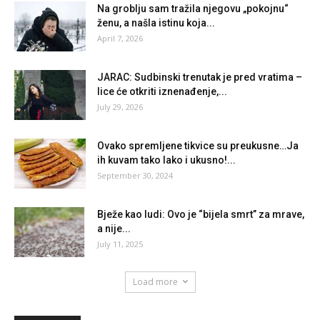
Na groblju sam tražila njegovu „pokojnu“
ženu, a našla istinu koja...
April 7, 2026
JARAC: Sudbinski trenutak je pred vratima –
lice će otkriti iznenađenje,...
July 29, 2026
Ovako spremljene tikvice su preukusne…Ja
ih kuvam tako lako i ukusno!...
September 30, 2024
Bježe kao ludi: Ovo je “bijela smrt” za mrave,
a nije...
July 11, 2025
Load more