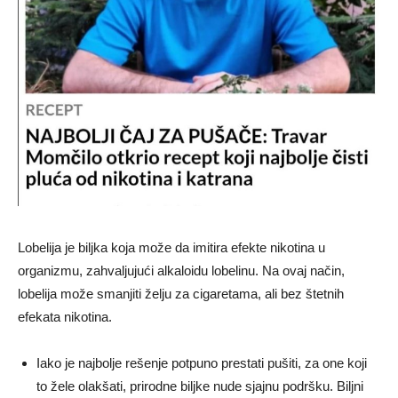
Lobelija je biljka koja može da imitira efekte nikotina u
organizmu, zahvaljujući alkaloidu lobelinu. Na ovaj način,
lobelija može smanjiti želju za cigaretama, ali bez štetnih
efekata nikotina.
Iako je najbolje rešenje potpuno prestati pušiti, za one koji
to žele olakšati, prirodne biljke nude sjajnu podršku. Biljni