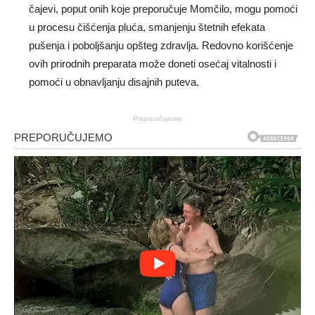
čajevi, poput onih koje preporučuje Momčilo, mogu pomoći
u procesu čišćenja pluća, smanjenju štetnih efekata
pušenja i poboljšanju opšteg zdravlja. Redovno korišćenje
ovih prirodnih preparata može doneti osećaj vitalnosti i
pomoći u obnavljanju disajnih puteva.
Preporučujemo