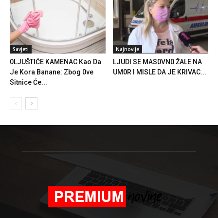
Savjeti
Najnovije
0LJUŠTIĆE KAMENAC Kao Da
LJUDl SE MAS0VN0 ŽALE NA
Je Kora Banane: Zbog 0ve
UM0R I MISLE DA JE KRIVAC...
Sitnice Će...