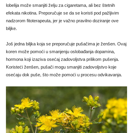
lobelija može smanjiti želju za cigaretama, ali bez štetnih
efekata nikotina. Preporučuje se da se koristi pod pažljivim
nadzorom fitoterapeuta, jer je važno pravilno doziranje ove
biljke.
Još jedna biljka koja se preporučuje pušačima je ženšen. Ovaj
koren može pomoći u smanjenju oslobađanja dopamina,
hormona koji izaziva osećaj zadovoljstva prilikom pušenja.
Koristeći ženšen, pušači mogu smanjiti zadovoljstvo koje
osećaju dok puše, što može pomoći u procesu odvikavanja.