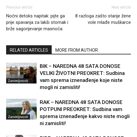
Previous article
Next article
Noćni detoks napitak: pijte ga
8 razloga zašto starije žene
prije spavanja za lakši stomak i
vole mlađe muškarce
brže sagorijevanje masnoća
RELATED ARTICLES
MORE FROM AUTHOR
BIK – NAREDNA 48 SATA DONOSE
VELIKI ŽIVOTNI PREOKRET: Sudbina
vam sprema iznenađenje koje niste
Zanimljivosti
mogli ni zamisliti!
RAK – NAREDNA 48 SATA DONOSE
POTPUNI PREOKRET: Sudbina vam
sprema iznenađenje kakvo niste mogli
Zanimljivosti
ni zamisliti!