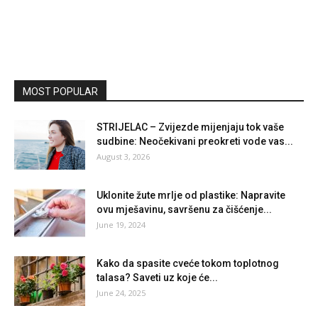
MOST POPULAR
STRIJELAC – Zvijezde mijenjaju tok vaše
sudbine: Neočekivani preokreti vode vas...
August 3, 2026
Uklonite žute mrlje od plastike: Napravite
ovu mješavinu, savršenu za čišćenje...
June 19, 2024
Kako da spasite cveće tokom toplotnog
talasa? Saveti uz koje će...
June 24, 2025