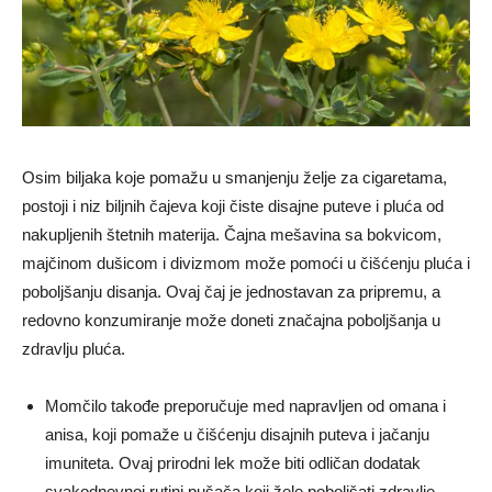
Osim biljaka koje pomažu u smanjenju želje za cigaretama,
postoji i niz biljnih čajeva koji čiste disajne puteve i pluća od
nakupljenih štetnih materija. Čajna mešavina sa bokvicom,
majčinom dušicom i divizmom može pomoći u čišćenju pluća i
poboljšanju disanja. Ovaj čaj je jednostavan za pripremu, a
redovno konzumiranje može doneti značajna poboljšanja u
zdravlju pluća.
Momčilo takođe preporučuje med napravljen od omana i
anisa, koji pomaže u čišćenju disajnih puteva i jačanju
imuniteta. Ovaj prirodni lek može biti odličan dodatak
svakodnevnoj rutini pušača koji žele poboljšati zdravlje