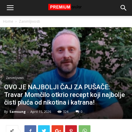
Home
Zanimljivosti
Zanimljivosti
OVO JE NAJBOLJI ČAJ ZA PUŠAČE:
Travar Momčilo otkrio recept koji najbolje
čisti pluća od nikotina i katrana!
By
Samsung
-
April 15, 2026
324
0