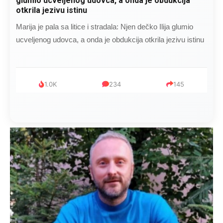
pelene mu mijenjala: Jedno jutro je poslao po
čokoladu..
Kad se Marin suprug razbolio ona ga kupala, pelene mu
mijenjala: Jedno jutro je poslao po čokoladu..
999
321
234