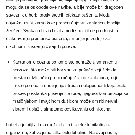
mogu da se oslobode ove navike, a bilje može biti dragocen
saveznik u borbi protiv štetnih efekata pušenja. Među
najvažnijim biljkama koje preporučuje su kantarion, lobelija i
ženšen. Svaka od ovih biljaka nudi specifične prednosti u
olakšavanju prestanka pušenja, smanjenju žudnje za
nikotinom i čišćenju disajnih puteva.
Kantarion je poznat po tome što pomaže u smanjenju
nervoze, što može biti korisno za pušače koji žele da
prestanu. Momčilo preporučuje čaj od kantariona, koji
može pomoći u smanjenju stresa i nelagodnosti koje prate
proces prestanka pušenja. Takođe, njegova kombinacija sa
matičnjakom i majčinom dušicom može smiriti nervni
sistem i ublažiti simptome odvikavanja od nikotina.
Lobelija je biljka koja može da imitira efekte nikotina u
organizmu, zahvaljujući alkaloidu lobelinu. Na ovaj način,