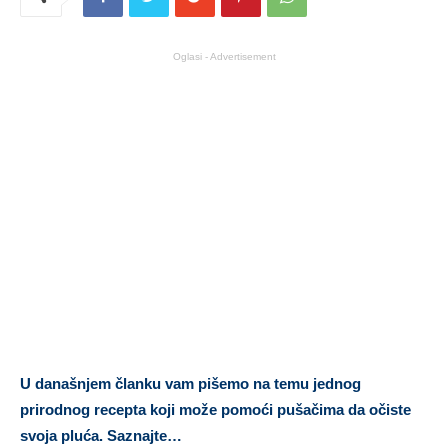
Oglasi - Advertisement
U današnjem članku vam pišemo na temu jednog
prirodnog recepta koji može pomoći pušačima da očiste
svoja pluća. Saznajte…