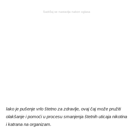
Sadržaj se nastavlja nakon oglasa
Iako je pušenje vrlo štetno za zdravlje, ovaj čaj može pružiti
olakšanje i pomoći u procesu smanjenja štetnih uticaja nikotina
i katrana na organizam.