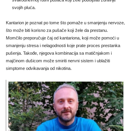
svojih pluća.
Kantarion je poznat po tome što pomaže u smanjenju nervoze,
što može biti korisno za pušače koji žele da prestanu.
Momčilo preporučuje čaj od kantariona, koji može pomoći u
smanjenju stresa i nelagodnosti koje prate proces prestanka
pušenja. Takođe, njegova kombinacija sa matičnjakom i
majčinom dušicom može smiriti nervni sistem i ublažiti
simptome odvikavanja od nikotina.