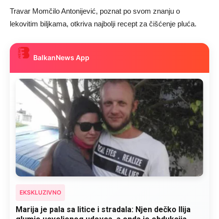
Travar Momčilo Antonijević, poznat po svom znanju o
lekovitim biljkama, otkriva najbolji recept za čišćenje pluća.
BalkanNews App
EKSKLUZIVNO
Kad se Marin suprug razbolio ona ga kupala,