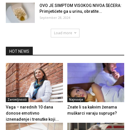
OVO JE SIMPTOM VISOKOG NIVOA ŠEĆERA:
Primjetićete ga u urinu, obratite...
September 28, 2024
Load more
HOT NEWS
Zanimljivosti
Najnovije
Vaga – narednih 10 dana
Znate li sa kakvim ženama
donose emotivno
muškarci varaju supruge?
iznenađenje i trenutke koji...