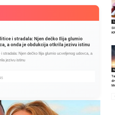
S
S
KR
litice i stradala: Njen dečko Ilija glumio
a, a onda je obdukcija otkrila jezivu istinu
ce i stradala: Njen dečko Ilija glumio ucveljenog udovca, a
ila jezivu istinu
N
Ta
45
dr
Mo