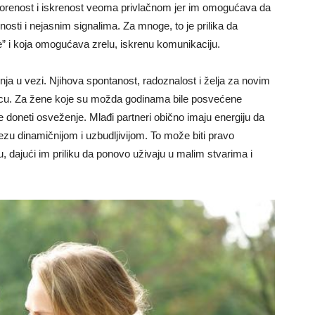
vorenost i iskrenost veoma privlačnom jer im omogućava da
nosti i nejasnim signalima. Za mnoge, to je prilika da
e” i koja omogućava zrelu, iskrenu komunikaciju.
ja u vezi. Njihova spontanost, radoznalost i želja za novim
cu. Za žene koje su možda godinama bile posvećene
doneti osveženje. Mlađi partneri obično imaju energiju da
ezu dinamičnijom i uzbudljivijom. To može biti pravo
, dajući im priliku da ponovo uživaju u malim stvarima i