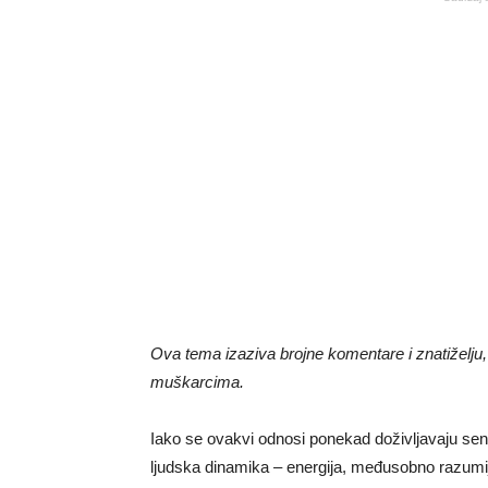
Ova tema izaziva brojne komentare i znatiželju,
muškarcima.
Iako se ovakvi odnosi ponekad doživljavaju senz
ljudska dinamika – energija, međusobno razumij