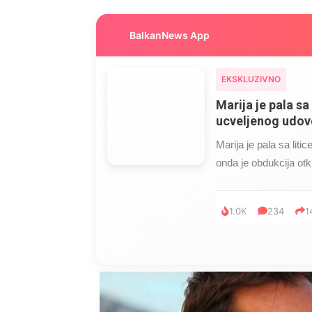
BalkanNews App
EKSKLUZIVNO
Marija je pala sa 
ucveljenog udovc
Marija je pala sa liti
onda je obdukcija otkr
1.0K
234
1