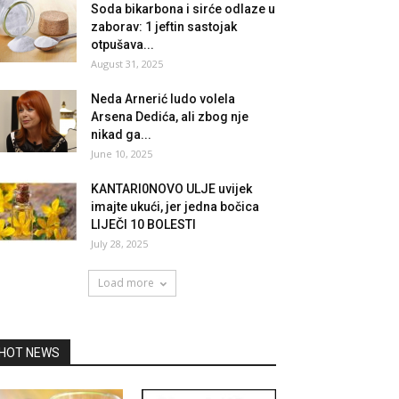
Soda bikarbona i sirće odlaze u
zaborav: 1 jeftin sastojak
otpušava...
August 31, 2025
Neda Arnerić ludo volela
Arsena Dedića, ali zbog nje
nikad ga...
June 10, 2025
KANTARI0NOVO ULJE uvijek
imajte ukući, jer jedna bočica
LIJEČI 10 BOLESTI
July 28, 2025
Load more
HOT NEWS