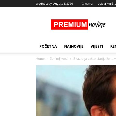
Wednesday, August 5, 2026
O nama
Uslovi korišt
Premium
Novine
POČETNA
NAJNOVIJE
VIJESTI
RE
Home
Zanimljivosti
8 razloga zašto starije žene