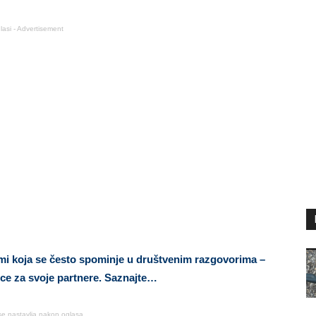
lasi - Advertisement
i koja se često spominje u društvenim razgovorima –
rce za svoje partnere. Saznajte…
se nastavlja nakon oglasa