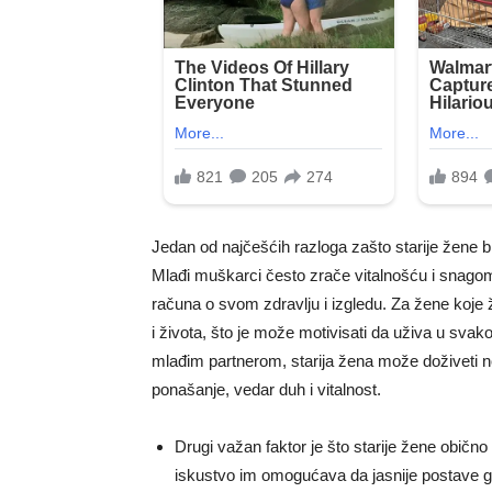
Jedan od najčešćih razloga zašto starije žene b
Mlađi muškarci često zrače vitalnošću i snagom
računa o svom zdravlju i izgledu. Za žene koje ž
i života, što je može motivisati da uživa u svak
mlađim partnerom, starija žena može doživeti no
ponašanje, vedar duh i vitalnost.
Drugi važan faktor je što starije žene obično 
iskustvo im omogućava da jasnije postave gra