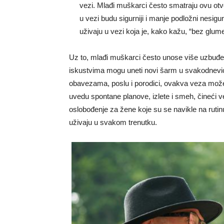
vezi. Mlađi muškarci često smatraju ovu ot
u vezi budu sigurniji i manje podložni nesigur
uživaju u vezi koja je, kako kažu, “bez glum
Uz to, mlađi muškarci često unose više uzbuđen
iskustvima mogu uneti novi šarm u svakodnevi
obavezama, poslu i porodici, ovakva veza može 
uvedu spontane planove, izlete i smeh, čineći v
oslobođenje za žene koje su se navikle na rutinu
uživaju u svakom trenutku.