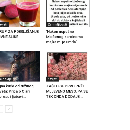
avjeti
Zanimljivosti
IRUP ZA P0B0LJŠANJE
‘Nakon uspešno
VNE SLIKE
izlečenog karcinoma
majka mi je umrla’
ajnovije
Savjeti
jna kuće od ružinog
ZAŠTO SE PRVO PRŽI
veta: Priča o Clari
MLJEVENO MESO, PA SE
reau i ljubavi...
TEK ONDA DODAJE...