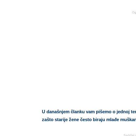
Og
U današnjem članku vam pišemo o jednoj tem
zašto starije žene često biraju mlađe muška
Sadržaj 