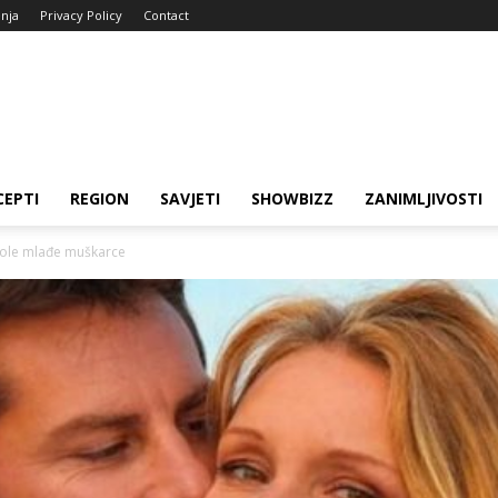
enja
Privacy Policy
Contact
CEPTI
REGION
SAVJETI
SHOWBIZZ
ZANIMLJIVOSTI
 vole mlađe muškarce