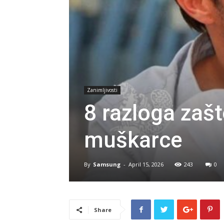
Zanimljivosti
8 razloga zašt
muškarce
By
Samsung
-
April 15, 2026
243
0
Share