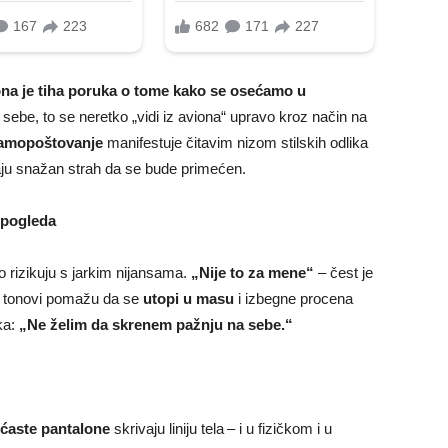
 ona je tiha poruka o tome kako se osećamo u
be, to se neretko „vidi iz aviona“ upravo kroz način na
samopoštovanje
manifestuje čitavim nizom stilskih odlika
ivaju snažan strah da se bude primećen.
d pogleda
o rizikuju s jarkim nijansama.
„Nije to za mene“
– čest je
lni tonovi pomažu da se
utopi u masu
i izbegne procena
uka:
„Ne želim da skrenem pažnju na sebe.“
ećaste pantalone
skrivaju liniju tela – i u fizičkom i u