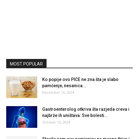
MOST POPULAR
Ko popije ovo PIĆE ne zna šta je slabo
pamćenje, nesanica...
December 16, 2024
Gastroenterolog otkriva šta razjeda creva i
najbrže ih uništava: Sve bolesti...
October 13, 2024