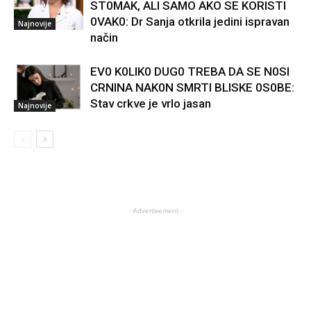
ST0MAK, ALI SAMO AKO SE KORISTI
0VAK0: Dr Sanja otkrila jedini ispravan
Najnovije
način
EV0 K0LIK0 DUG0 TREBA DA SE N0SI
CRNINA NAK0N SMRTI BLISKE 0S0BE:
Stav crkve je vrlo jasan
Najnovije
- Advertisement -