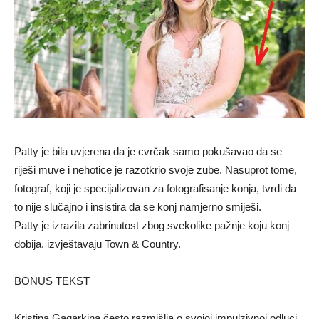
Patty je bila uvjerena da je cvrčak samo pokušavao da se
riješi muve i nehotice je razotkrio svoje zube. Nasuprot tome,
fotograf, koji je specijalizovan za fotografisanje konja, tvrdi da
to nije slučajno i insistira da se konj namjerno smiješi.
Patty je izrazila zabrinutost zbog svekolike pažnje koju konj
dobija, izvještavaju Town & Country.
BONUS TEKST
Kristina Gagarkina često razmišlja o svojoj impulzivnoj odluci