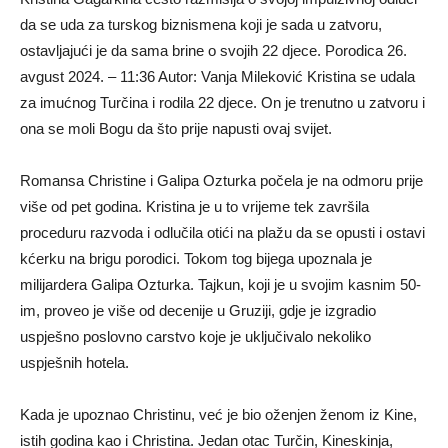
da se uda za turskog biznismena koji je sada u zatvoru,
ostavljajući je da sama brine o svojih 22 djece. Porodica 26.
avgust 2024. – 11:36 Autor: Vanja Mileković Kristina se udala
za imućnog Turčina i rodila 22 djece. On je trenutno u zatvoru i
ona se moli Bogu da što prije napusti ovaj svijet.
Romansa Christine i Galipa Ozturka počela je na odmoru prije
više od pet godina. Kristina je u to vrijeme tek završila
proceduru razvoda i odlučila otići na plažu da se opusti i ostavi
kćerku na brigu porodici. Tokom tog bijega upoznala je
milijardera Galipa Ozturka. Tajkun, koji je u svojim kasnim 50-
im, proveo je više od decenije u Gruziji, gdje je izgradio
uspješno poslovno carstvo koje je uključivalo nekoliko
uspješnih hotela.
Kada je upoznao Christinu, već je bio oženjen ženom iz Kine,
istih godina kao i Christina. Jedan otac Turčin, Kineskinja,