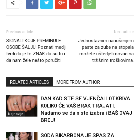
Previous article
Next article
SIGNALI KOJE PREMINULE
Jednostavnim nanošenjem
OSOBE ŠALJU: Poznati medij
paste za zube na stopala
tvrdi da je to ZNAK da su tu i
možete uštedjeti novac na
da nam žele nešto poručiti
tržišnim troškovima.
RELATED ARTICLES
MORE FROM AUTHOR
DAN KAD STE SE VJENČALI 0TKRIVA
K0LIK0 ĆE VAŠ BRAK TRAJATI:
Nadamo se da niste izabrali BAŠ 0VAJ
Najnovije
BR0J!
S0DA BIKARB0NA JE SPAS ZA