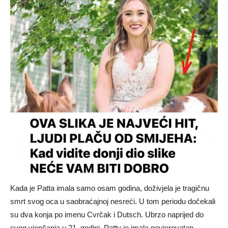
Kada je Patta imala samo osam godina, doživjela je tragičnu
smrt svog oca u saobraćajnoj nesreći. U tom periodu dočekali
su dva konja po imenu Cvrčak i Dutsch. Ubrzo naprijed do
svog vjenčanja u 21. godini, Patty je imala nevjerovatan