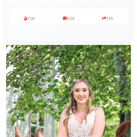
1.0K
234
145