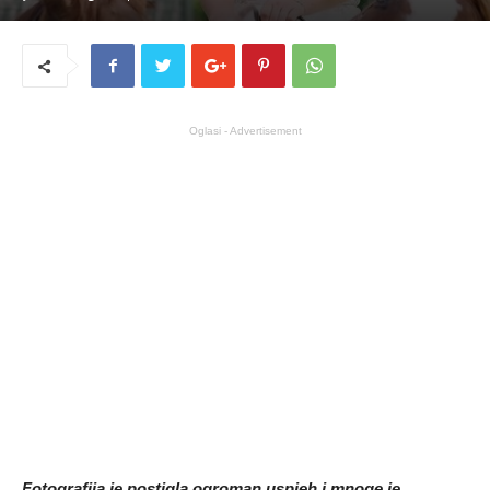
Oglasi - Advertisement
Fotografija je postigla ogroman uspjeh i mnoge je