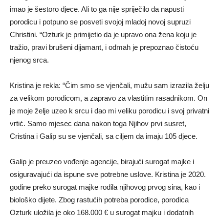
imao je šestoro djece. Ali to ga nije spriječilo da napusti
porodicu i potpuno se posveti svojoj mladoj novoj supruzi
Christini. “Ozturk je primijetio da je upravo ona žena koju je
tražio, pravi brušeni dijamant, i odmah je prepoznao čistoću
njenog srca.
Kristina je rekla: “Čim smo se vjenčali, mužu sam izrazila želju
za velikom porodicom, a zapravo za vlastitim rasadnikom. On
je moje želje uzeo k srcu i dao mi veliku porodicu i svoj privatni
vrtić. Samo mjesec dana nakon toga Njihov prvi susret,
Cristina i Galip su se vjenčali, sa ciljem da imaju 105 djece.
Galip je preuzeo vođenje agencije, birajući surogat majke i
osiguravajući da ispune sve potrebne uslove. Kristina je 2020.
godine preko surogat majke rodila njihovog prvog sina, kao i
biološko dijete. Zbog rastućih potreba porodice, porodica
Ozturk uložila je oko 168.000 € u surogat majku i dodatnih