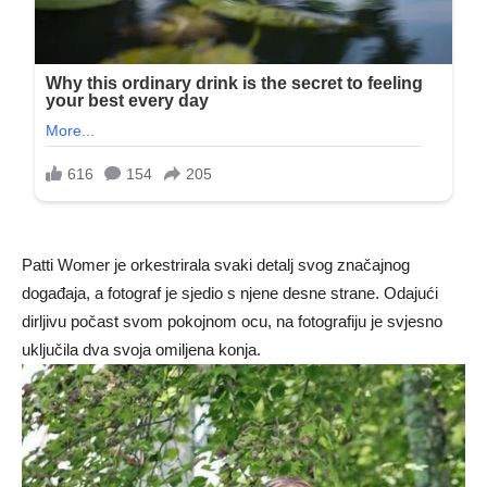
Patti Womer je orkestrirala svaki detalj svog značajnog
događaja, a fotograf je sjedio s njene desne strane. Odajući
dirljivu počast svom pokojnom ocu, na fotografiju je svjesno
uključila dva svoja omiljena konja.