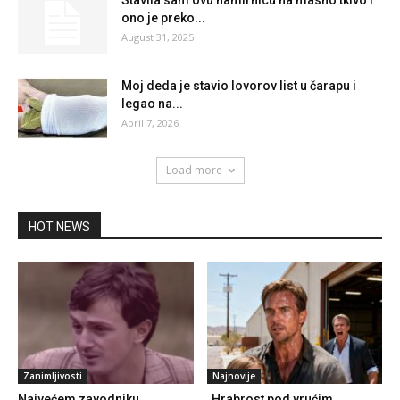
Stavila sam ovu namirnicu na masno tkivo i
ono je preko...
August 31, 2025
Moj deda je stavio lovorov list u čarapu i
legao na...
April 7, 2026
Load more
HOT NEWS
Zanimljivosti
Najnovije
Najvećem zavodniku
„Hrabrost pod vrućim