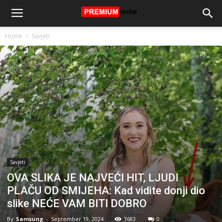
Home
Savjeti
Savjeti
OVA SLIKA JE NAJVEĆI HIT, LJUDI
PLAČU OD SMIJEHA: Kad vidite donji dio
slike NEĆE VAM BITI DOBRO
By
Samsung
-
September 19, 2024
3683
0