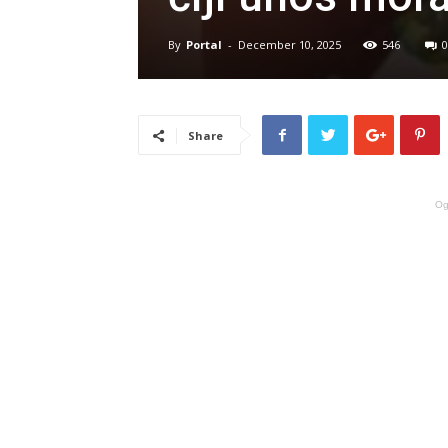
By
Portal
-
December 10, 2025
546
0
Share
Og