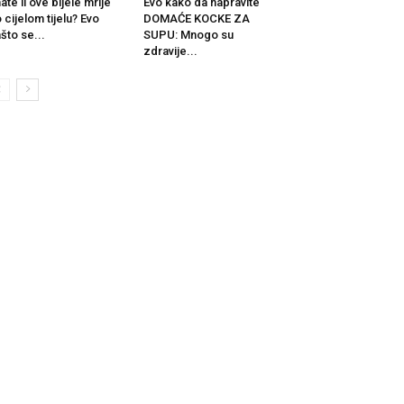
ate li ove bijele mrlje
Evo kako da napravite
 cijelom tijelu? Evo
DOMAĆE KOCKE ZA
što se...
SUPU: Mnogo su
zdravije...