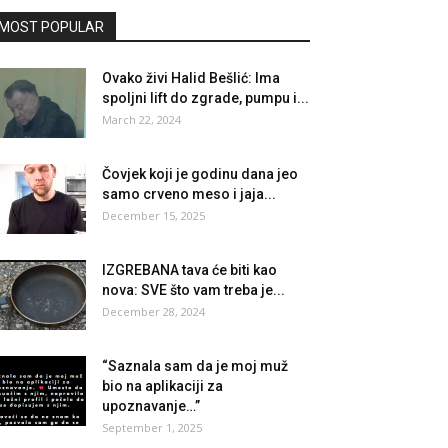
MOST POPULAR
Ovako živi Halid Bešlić: Ima
spoljni lift do zgrade, pumpu i...
March 22, 2024
Čovjek koji je godinu dana jeo
samo crveno meso i jaja...
December 15, 2025
IZGREBANA tava će biti kao
nova: SVE što vam treba je...
December 28, 2024
“Saznala sam da je moj muž
bio na aplikaciji za
upoznavanje…”
September 1, 2025