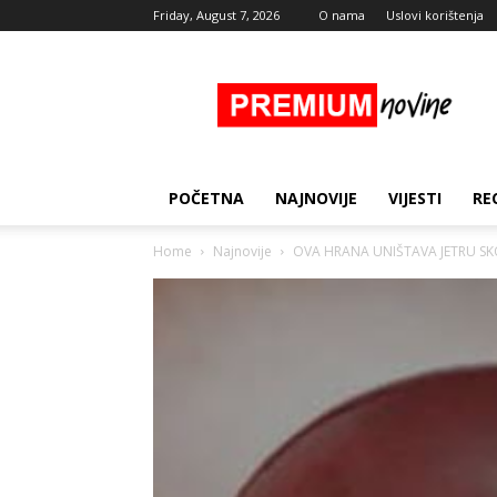
Friday, August 7, 2026
O nama
Uslovi korištenja
Premium
Novine
POČETNA
NAJNOVIJE
VIJESTI
RE
Home
Najnovije
OVA HRANA UNIŠTAVA JETRU SKORO