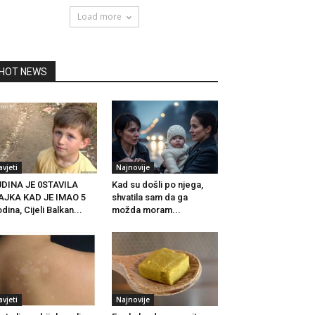
Load more
HOT NEWS
avjeti
Najnovije
DINA JE 0STAVILA
Kad su došli po njega,
AJKA KAD JE IMAO 5
shvatila sam da ga
dina, Cijeli Balkan...
možda moram...
avjeti
Najnovije