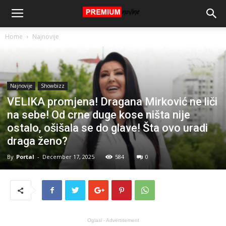
Home
Najnovije
Najnovije
Showbizz
VELIKA promjena! Dragana Mirković ne liči
na sebe! Od crne duge kose ništa nije
ostalo, ošišala se do glave! Šta ovo uradi
draga ženo?
By
Portal
-
December 17, 2025
584
0
Oglasi - Advertisement