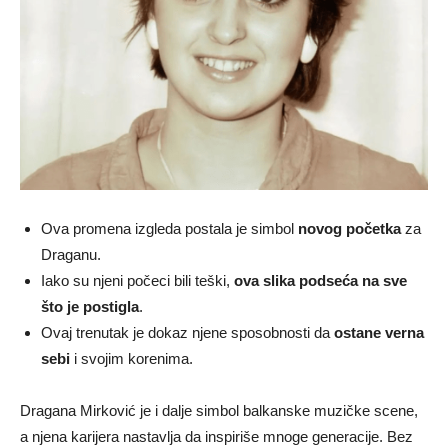
Ova promena izgleda postala je simbol
novog početka
za
Draganu.
Iako su njeni počeci bili teški,
ova slika podseća na sve
što je postigla
.
Ovaj trenutak je dokaz njene sposobnosti da
ostane verna
sebi
i svojim korenima.
Dragana Mirković je i dalje simbol balkanske muzičke scene,
a njena karijera nastavlja da inspiriše mnoge generacije. Bez