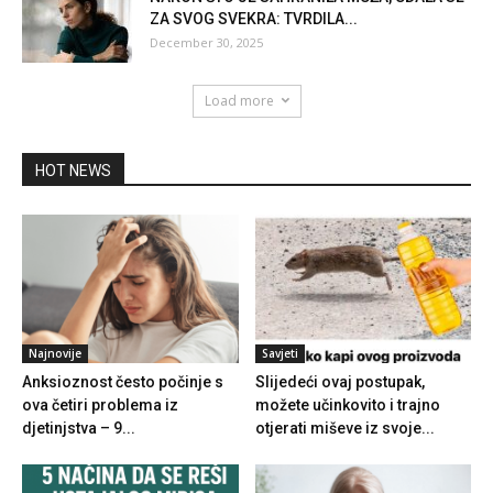
ZA SVOG SVEKRA: TVRDILA...
December 30, 2025
Load more
HOT NEWS
Najnovije
Savjeti
Anksioznost često počinje s
Slijedeći ovaj postupak,
ova četiri problema iz
možete učinkovito i trajno
djetinjstva – 9...
otjerati miševe iz svoje...