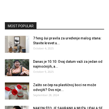
MOST POPULAR
7 feng šui pravila za uređenje malog stana:
Stavite krevet u...
October 4, 2025
Danas je 10.10: Ovaj datum važi za jedan od
najmoćnijih, a...
October 9, 2025
Zašto se čep na plastičnoj boci ne može
odvojiti? Ovo nije...
September 28, 2024
NAKON ŠTO JE SAHRANILA MUŽA, UDALA SE