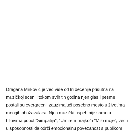
Dragana Mirković je već više od tri decenije prisutna na
muzičkoj sceni i tokom svih tih godina njen glas i pesme
postali su evergreeni, zauzimajući posebno mesto u životima
mnogih obožavalaca. Njen muzički uspeh nije samo u
hitovima poput “Simpatija”, “Umirem majko” i “Milo moje”, već i
u sposobnosti da održi emocionalnu povezanost s publikom