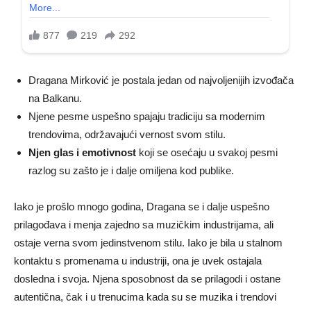
Dragana Mirković je postala jedan od najvoljenijih izvođača
na Balkanu.
Njene pesme uspešno spajaju tradiciju sa modernim
trendovima, održavajući vernost svom stilu.
Njen glas i emotivnost
koji se osećaju u svakoj pesmi
razlog su zašto je i dalje omiljena kod publike.
Iako je prošlo mnogo godina, Dragana se i dalje uspešno
prilagođava i menja zajedno sa muzičkim industrijama, ali
ostaje verna svom jedinstvenom stilu. Iako je bila u stalnom
kontaktu s promenama u industriji, ona je uvek ostajala
dosledna i svoja. Njena sposobnost da se prilagodi i ostane
autentična, čak i u trenucima kada su se muzika i trendovi