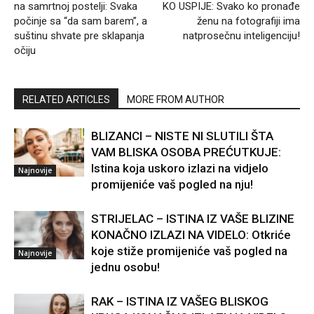
na samrtnoj postelji: Svaka
KO USPIJE: Svako ko pronađe
počinje sa “da sam barem”, a
ženu na fotografiji ima
suštinu shvate pre sklapanja
natprosečnu inteligenciju!
očiju
RELATED ARTICLES
MORE FROM AUTHOR
BLIZANCI – NISTE NI SLUTILI ŠTA
VAM BLISKA OSOBA PREĆUTKUJE:
Istina koja uskoro izlazi na vidjelo
Najnovije
promijeniće vaš pogled na nju!
STRIJELAC – ISTINA IZ VAŠE BLIZINE
KONAČNO IZLAZI NA VIDELO: Otkriće
koje stiže promijeniće vaš pogled na
Najnovije
jednu osobu!
RAK – ISTINA IZ VAŠEG BLISKOG