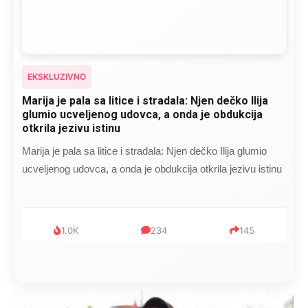
EKSKLUZIVNO
Marija je pala sa litice i stradala: Njen dečko Ilija
glumio ucveljenog udovca, a onda je obdukcija
otkrila jezivu istinu
Marija je pala sa litice i stradala: Njen dečko Ilija glumio
ucveljenog udovca, a onda je obdukcija otkrila jezivu istinu
1.0K
234
145