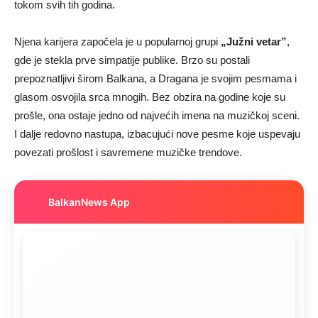
tokom svih tih godina.
Njena karijera započela je u popularnoj grupi
„Južni vetar”
,
gde je stekla prve simpatije publike. Brzo su postali
prepoznatljivi širom Balkana, a Dragana je svojim pesmama i
glasom osvojila srca mnogih. Bez obzira na godine koje su
prošle, ona ostaje jedno od najvećih imena na muzičkoj sceni.
I dalje redovno nastupa, izbacujući nove pesme koje uspevaju
povezati prošlost i savremene muzičke trendove.
BalkanNews App