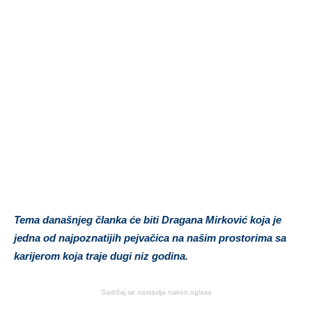
Tema današnjeg članka će biti Dragana Mirković koja je
jedna od najpoznatijih pejvačica na našim prostorima sa
karijerom koja traje dugi niz godina.
Sadržaj se nastavlja nakon oglasa