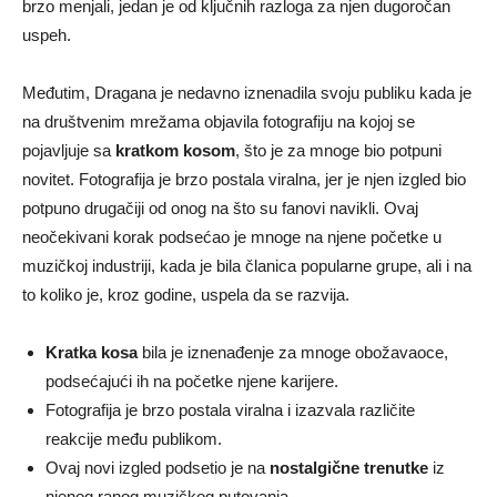
brzo menjali, jedan je od ključnih razloga za njen dugoročan
uspeh.
Međutim, Dragana je nedavno iznenadila svoju publiku kada je
na društvenim mrežama objavila fotografiju na kojoj se
pojavljuje sa
kratkom kosom
, što je za mnoge bio potpuni
novitet. Fotografija je brzo postala viralna, jer je njen izgled bio
potpuno drugačiji od onog na što su fanovi navikli. Ovaj
neočekivani korak podsećao je mnoge na njene početke u
muzičkoj industriji, kada je bila članica popularne grupe, ali i na
to koliko je, kroz godine, uspela da se razvija.
Kratka kosa
bila je iznenađenje za mnoge obožavaoce,
podsećajući ih na početke njene karijere.
Fotografija je brzo postala viralna i izazvala različite
reakcije među publikom.
Ovaj novi izgled podsetio je na
nostalgične trenutke
iz
njenog ranog muzičkog putovanja.