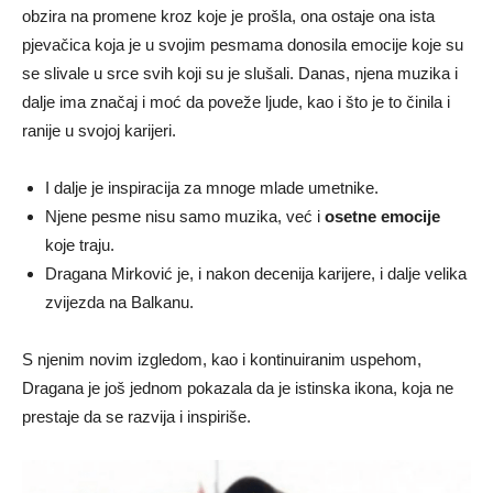
obzira na promene kroz koje je prošla, ona ostaje ona ista
pjevačica koja je u svojim pesmama donosila emocije koje su
se slivale u srce svih koji su je slušali. Danas, njena muzika i
dalje ima značaj i moć da poveže ljude, kao i što je to činila i
ranije u svojoj karijeri.
I dalje je inspiracija za mnoge mlade umetnike.
Njene pesme nisu samo muzika, već i
osetne emocije
koje traju.
Dragana Mirković je, i nakon decenija karijere, i dalje velika
zvijezda na Balkanu.
S njenim novim izgledom, kao i kontinuiranim uspehom,
Dragana je još jednom pokazala da je istinska ikona, koja ne
prestaje da se razvija i inspiriše.