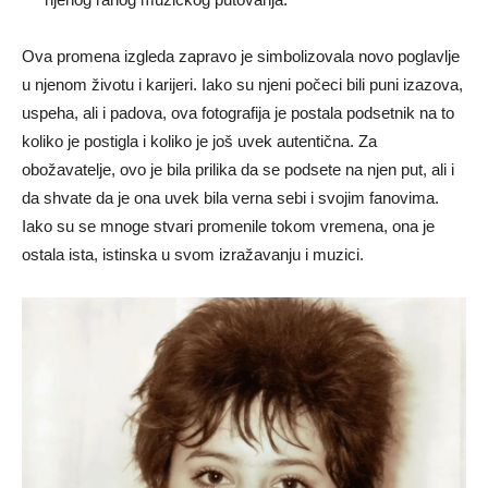
Ova promena izgleda zapravo je simbolizovala novo poglavlje
u njenom životu i karijeri. Iako su njeni počeci bili puni izazova,
uspeha, ali i padova, ova fotografija je postala podsetnik na to
koliko je postigla i koliko je još uvek autentična. Za
obožavatelje, ovo je bila prilika da se podsete na njen put, ali i
da shvate da je ona uvek bila verna sebi i svojim fanovima.
Iako su se mnoge stvari promenile tokom vremena, ona je
ostala ista, istinska u svom izražavanju i muzici.