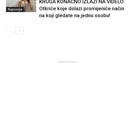
KRUGA KONAČNO IZLAZI NA VIDELO:
Otkriće koje dolazi promijeniće način
Najnovije
na koji gledate na jednu osobu!
- Advertisement -