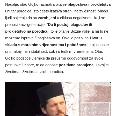
Nadalje, otac Gojko razmatra pitanje
blagoslova i prokletstva
unutar porodice, što često izaziva strah i neizvjesnost. Mnogi
ljudi osjećaju da su
zarobljeni
u ciklusu negativnosti koji se
prenosi kroz generacije. “
Da li postoji blagoslov ili
prokletstvo na porodicu
, to je pitanje Božije volje, a mi to ne
možemo ispraviti,” naglašava on. Ovo je poziv na
život u
skladu s moralnim vrijednostima i pobožnosti
, koji donose
unutrašnji mir i stabilnost, čak i u teškim vremenima. Otac
Gojko podstiče vjernike da preuzmu odgovornost za svoje
postupke i izbore, te da donose
pozitivne promjene
u svojim
životima i životima svojih porodica.