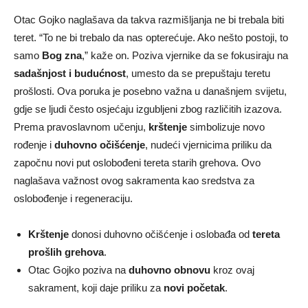
Otac Gojko naglašava da takva razmišljanja ne bi trebala biti
teret. “To ne bi trebalo da nas opterećuje. Ako nešto postoji, to
samo
Bog zna
,” kaže on. Poziva vjernike da se fokusiraju na
sadašnjost i budućnost
, umesto da se prepuštaju teretu
prošlosti. Ova poruka je posebno važna u današnjem svijetu,
gdje se ljudi često osjećaju izgubljeni zbog različitih izazova.
Prema pravoslavnom učenju,
krštenje
simbolizuje novo
rođenje i
duhovno očišćenje
, nudeći vjernicima priliku da
započnu novi put oslobođeni tereta starih grehova. Ovo
naglašava važnost ovog sakramenta kao sredstva za
oslobođenje i regeneraciju.
Krštenje
donosi duhovno očišćenje i oslobađa od
tereta
prošlih grehova
.
Otac Gojko poziva na
duhovno obnovu
kroz ovaj
sakrament, koji daje priliku za
novi početak
.