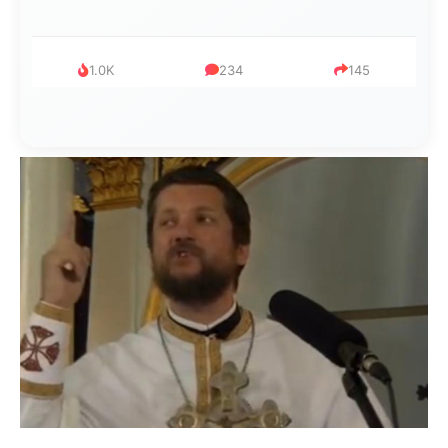
999
321
234