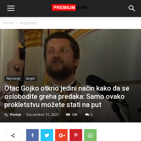
Home
Najnovije
Najnovije
Savjeti
Otac Gojko otkrio jedini način kako da se
oslobodite greha predaka: Samo ovako
prokletstvu možete stati na put
By
Portal
-
December 31, 2025
548
0