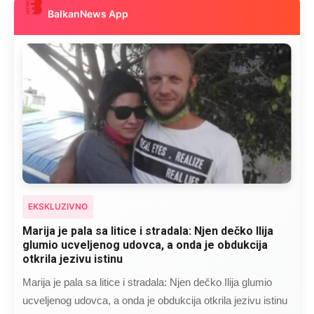
BalkanNews App
EKSKLUZIVNO
Kad se Marin suprug razbolio ona ga kupala,
pelene mu mijenjala: Jedno jutro je poslao po
čokoladu..
Kad se Marin suprug razbolio ona ga kupala, pelene mu
mijenjala: Jedno jutro je poslao po čokoladu..