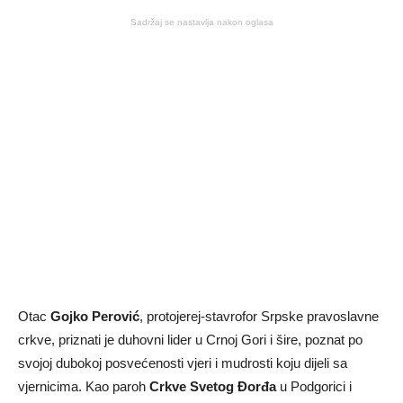
Sadržaj se nastavlja nakon oglasa
Otac
Gojko Perović
, protojerej-stavrofor Srpske pravoslavne
crkve, priznati je duhovni lider u Crnoj Gori i šire, poznat po
svojoj dubokoj posvećenosti vjeri i mudrosti koju dijeli sa
vjernicima. Kao paroh
Crkve Svetog Đorđa
u Podgorici i