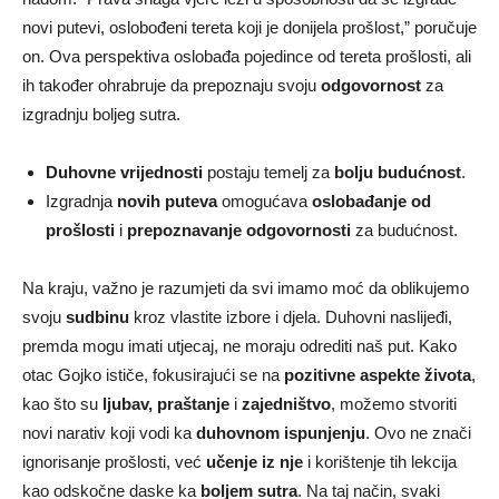
novi putevi, oslobođeni tereta koji je donijela prošlost,” poručuje
on. Ova perspektiva oslobađa pojedince od tereta prošlosti, ali
ih također ohrabruje da prepoznaju svoju
odgovornost
za
izgradnju boljeg sutra.
Duhovne vrijednosti
postaju temelj za
bolju budućnost
.
Izgradnja
novih puteva
omogućava
oslobađanje od
prošlosti
i
prepoznavanje odgovornosti
za budućnost.
Na kraju, važno je razumjeti da svi imamo moć da oblikujemo
svoju
sudbinu
kroz vlastite izbore i djela. Duhovni naslijeđi,
premda mogu imati utjecaj, ne moraju odrediti naš put. Kako
otac Gojko ističe, fokusirajući se na
pozitivne aspekte života
,
kao što su
ljubav, praštanje
i
zajedništvo
, možemo stvoriti
novi narativ koji vodi ka
duhovnom ispunjenju
. Ovo ne znači
ignorisanje prošlosti, već
učenje iz nje
i korištenje tih lekcija
kao odskočne daske ka
boljem sutra
. Na taj način, svaki