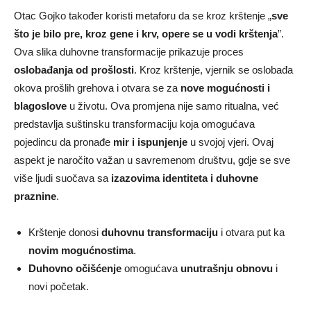
Otac Gojko također koristi metaforu da se kroz krštenje „
sve
što je bilo pre, kroz gene i krv, opere se u vodi krštenja
”.
Ova slika duhovne transformacije prikazuje proces
oslobađanja od prošlosti
. Kroz krštenje, vjernik se oslobađa
okova prošlih grehova i otvara se za
nove mogućnosti i
blagoslove
u životu. Ova promjena nije samo ritualna, već
predstavlja suštinsku transformaciju koja omogućava
pojedincu da pronađe
mir i ispunjenje
u svojoj vjeri. Ovaj
aspekt je naročito važan u savremenom društvu, gdje se sve
više ljudi suočava sa
izazovima identiteta i duhovne
praznine
.
Krštenje donosi
duhovnu transformaciju
i otvara put ka
novim mogućnostima
.
Duhovno očišćenje
omogućava
unutrašnju obnovu
i
novi početak.