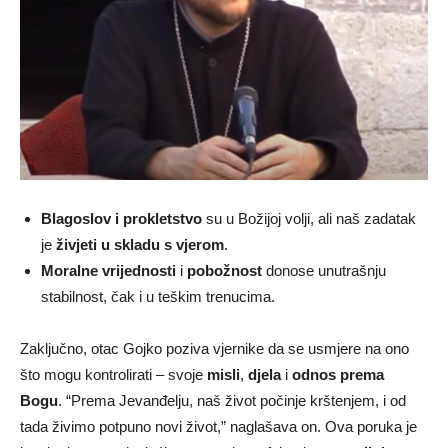
Blagoslov i prokletstvo
su u Božijoj volji, ali naš zadatak
je
živjeti u skladu s vjerom
.
Moralne vrijednosti
i
pobožnost
donose unutrašnju
stabilnost, čak i u teškim trenucima.
Zaključno, otac Gojko poziva vjernike da se usmjere na ono
što mogu kontrolirati – svoje
misli
,
djela
i
odnos prema
Bogu
. “Prema Jevanđelju, naš život počinje krštenjem, i od
tada živimo potpuno novi život,” naglašava on. Ova poruka je