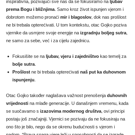
inspirativna, pozivajući sve nas da se fokusiramo na
ljubav
prema Bogu i bližnjima
. Samo kroz život ispunjen vjerom i
dobrotom možemo pronaći
mir i blagoslov
, dok nas prošlost
ne bi trebala opterećivati. U tom kontekstu, otac Gojko poziva
vjernike da usmjere svoje energije na
izgradnju boljeg sutra
,
ne samo za sebe, već i za cijelu zajednicu.
Fokusišite se na
ljubav, vjeru i zajedništvo
kao temelj za
bolje sutra
.
Prošlost
ne bi trebala opterećivati
naš put ka duhovnom
ispunjenju
.
Otac Gojko također naglašava važnost prenošenja
duhovnih
vrijednosti
na mlađe generacije. U današnjem vremenu, kada
se suočavamo s
izazovima modernog društva
, ovi principi
postaju još značajniji. Vjernici se pozivaju da ne fokusiraju na
ono što je bilo, nego da se okrenu budućnosti s vjerom i
nadom. “Prava snaga vjere leži u sposobnosti da se izgrade