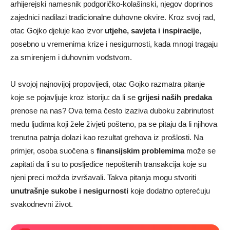
arhijerejski namesnik podgoričko-kolašinski, njegov doprinos
zajednici nadilazi tradicionalne duhovne okvire. Kroz svoj rad,
otac Gojko djeluje kao izvor
utjehe, savjeta i inspiracije
,
posebno u vremenima krize i nesigurnosti, kada mnogi tragaju
za smirenjem i duhovnim vođstvom.
U svojoj najnovijoj propovijedi, otac Gojko razmatra pitanje
koje se pojavljuje kroz istoriju: da li se
grijesi naših predaka
prenose na nas? Ova tema često izaziva duboku zabrinutost
među ljudima koji žele živjeti pošteno, pa se pitaju da li njihova
trenutna patnja dolazi kao rezultat grehova iz prošlosti. Na
primjer, osoba suočena s
finansijskim problemima
može se
zapitati da li su to posljedice nepoštenih transakcija koje su
njeni preci možda izvršavali. Takva pitanja mogu stvoriti
unutrašnje sukobe i nesigurnosti
koje dodatno opterećuju
svakodnevni život.