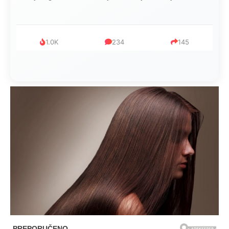
1.0K
234
145