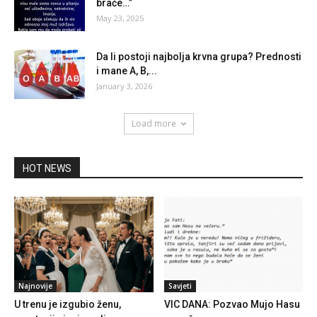
braće…”
May 23, 2025
Da li postoji najbolja krvna grupa? Prednosti
i mane A, B,...
January 3, 2026
Load more
HOT NEWS
Najnovije
Savjeti
U trenu je izgubio ženu,
VIC DANA: Pozvao Mujo Hasu