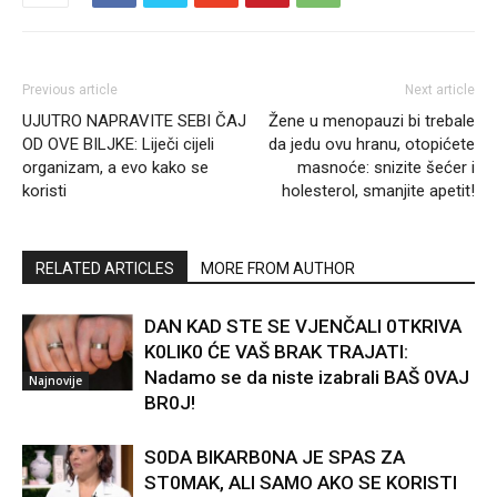
Previous article
Next article
UJUTRO NAPRAVITE SEBI ČAJ
Žene u menopauzi bi trebale
OD OVE BILJKE: Liječi cijeli
da jedu ovu hranu, otopićete
organizam, a evo kako se
masnoće: snizite šećer i
koristi
holesterol, smanjite apetit!
RELATED ARTICLES
MORE FROM AUTHOR
DAN KAD STE SE VJENČALI 0TKRIVA
K0LIK0 ĆE VAŠ BRAK TRAJATI:
Nadamo se da niste izabrali BAŠ 0VAJ
Najnovije
BR0J!
S0DA BIKARB0NA JE SPAS ZA
ST0MAK, ALI SAMO AKO SE KORISTI