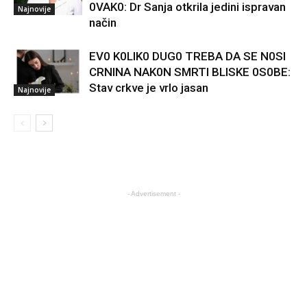
0VAK0: Dr Sanja otkrila jedini ispravan
Najnovije
način
EV0 K0LIK0 DUG0 TREBA DA SE N0SI
CRNINA NAK0N SMRTI BLISKE 0S0BE:
Stav crkve je vrlo jasan
Najnovije
- Advertisement -