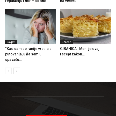
reputaciju i mir – ali ono...
na večeru
Savjeti
Recepti
“Kad sam se ranije vratila s
GIBANICA…Meni je ovaj
putovanja, ušla sam u
recept zakon…
spavaću...