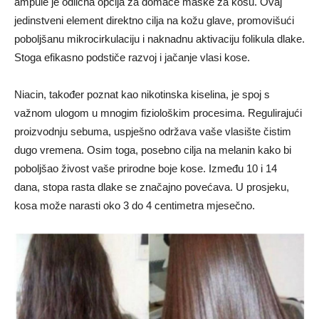
ampule je odlična opcija za domaće maske za kosu. Ovaj
jedinstveni element direktno cilja na kožu glave, promovišući
poboljšanu mikrocirkulaciju i naknadnu aktivaciju folikula dlake.
Stoga efikasno podstiče razvoj i jačanje vlasi kose.
Niacin, također poznat kao nikotinska kiselina, je spoj s
važnom ulogom u mnogim fiziološkim procesima. Regulirajući
proizvodnju sebuma, uspješno održava vaše vlasište čistim
dugo vremena. Osim toga, posebno cilja na melanin kako bi
poboljšao živost vaše prirodne boje kose. Između 10 i 14
dana, stopa rasta dlake se značajno povećava. U prosjeku,
kosa može narasti oko 3 do 4 centimetra mjesečno.