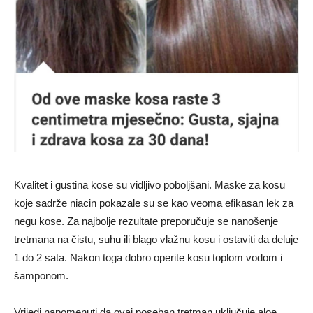
Kvalitet i gustina kose su vidljivo poboljšani. Maske za kosu
koje sadrže niacin pokazale su se kao veoma efikasan lek za
negu kose. Za najbolje rezultate preporučuje se nanošenje
tretmana na čistu, suhu ili blago vlažnu kosu i ostaviti da deluje
1 do 2 sata. Nakon toga dobro operite kosu toplom vodom i
šamponom.
Vrijedi napomenuti da ovaj poseban tretman uključuje aloe