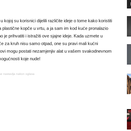
ojoj su korisnici dijelili različite ideje o tome kako koristiti
la plastične kopče u vrtu, a ja sam im kod kuće pronalazio
 je prihvatiti i istražiti ove sjajne ideje. Kada uzmete u
če za kruh nisu samo otpad, one su pravi mali kućni
lipovi mogu postati nezamjenjiv alat u vašem svakodnevnom
 mogućnosti koje nude!
se nastavlja nakon oglasa