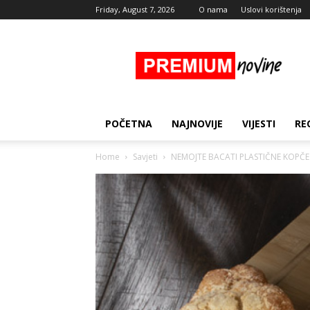
Friday, August 7, 2026
O nama
Uslovi korištenja
Premium
Novine
POČETNA
NAJNOVIJE
VIJESTI
RE
Home
Savjeti
NEMOJTE BACATI PLASTIČNE KOPČE