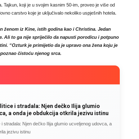
a. Tajkun, koji je u svojim kasnim 50-im, proveo je više od
lovno carstvo koje je uključivalo nekoliko uspješnih hotela.
n ženom iz Kine, istih godina kao i Christina. Jedan
. Ali to ga nije spriječilo da napusti porodicu i potpuno
ini. “Ozturk je primijetio da je upravo ona žena koju je
repoznao čistoću njenog srca.
litice i stradala: Njen dečko Ilija glumio
a, a onda je obdukcija otkrila jezivu istinu
ce i stradala: Njen dečko Ilija glumio ucveljenog udovca, a
ila jezivu istinu