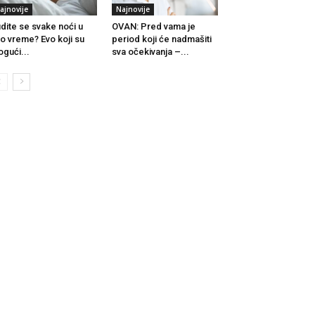
ajnovije
Najnovije
dite se svake noći u
OVAN: Pred vama je
to vreme? Evo koji su
period koji će nadmašiti
gući...
sva očekivanja –...