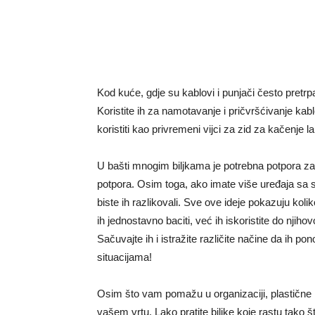
Kod kuće, gdje su kablovi i punjači često pretrp
Koristite ih za namotavanje i pričvršćivanje kab
koristiti kao privremeni vijci za zid za kačenje 
U bašti mnogim biljkama je potrebna potpora za
potpora. Osim toga, ako imate više uređaja sa sl
biste ih razlikovali. Sve ove ideje pokazuju kol
ih jednostavno baciti, već ih iskoristite do njih
Sačuvajte ih i istražite različite načine da ih po
situacijama!
Osim što vam pomažu u organizaciji, plastične k
vašem vrtu. Lako pratite biljke koje rastu tako š