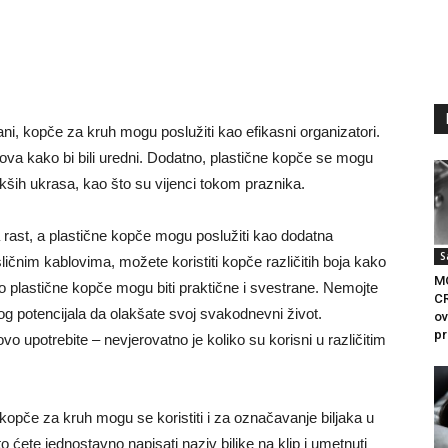
ani, kopče za kruh mogu poslužiti kao efikasni organizatori.
lova kako bi bili uredni. Dodatno, plastične kopče se mogu
lakših ukrasa, kao što su vijenci tokom praznika.
 rast, a plastične kopče mogu poslužiti kao dodatna
S
ičnim kablovima, možete koristiti kopče različitih boja kako
MO
iko plastične kopče mogu biti praktične i svestrane. Nemojte
CR
ovog potencijala da olakšate svoj svakodnevni život.
ov
pr
novo upotrebite – nevjerovatno je koliko su korisni u različitim
opče za kruh mogu se koristiti i za označavanje biljaka u
to ćete jednostavno napisati naziv biljke na klip i umetnuti