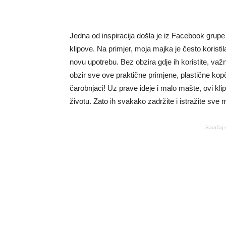
Jedna od inspiracija došla je iz Facebook grupe u k
klipove. Na primjer, moja majka je često koristi
novu upotrebu. Bez obzira gdje ih koristite, važno
obzir sve ove praktične primjene, plastične kop
čarobnjaci! Uz prave ideje i malo mašte, ovi k
životu. Zato ih svakako zadržite i istražite sve
Sadržaj 