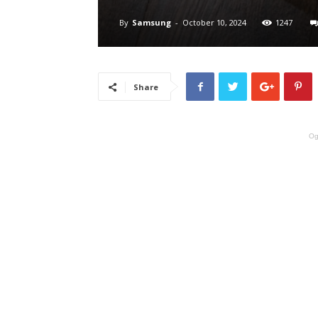
By
Samsung
-
October 10, 2024
1247
Share
Og