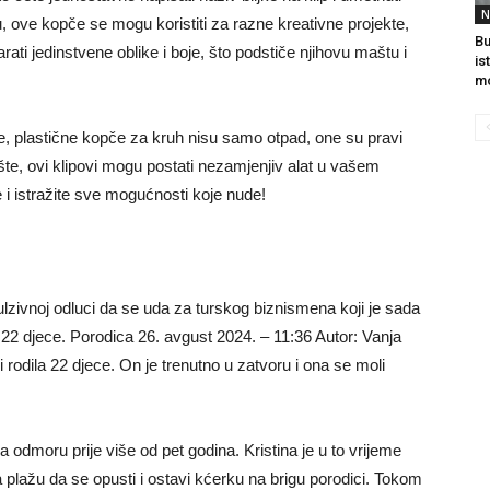
N
u, ove kopče se mogu koristiti za razne kreativne projekte,
Bu
rati jedinstvene oblike i boje, što podstiče njihovu maštu i
is
mo
, plastične kopče za kruh nisu samo otpad, one su pravi
šte, ovi klipovi mogu postati nezamjenjiv alat u vašem
i istražite sve mogućnosti koje nude!
ulzivnoj odluci da se uda za turskog biznismena koji je sada
h 22 djece. Porodica 26. avgust 2024. – 11:36 Autor: Vanja
 rodila 22 djece. On je trenutno u zatvoru i ona se moli
odmoru prije više od pet godina. Kristina je u to vrijeme
na plažu da se opusti i ostavi kćerku na brigu porodici. Tokom