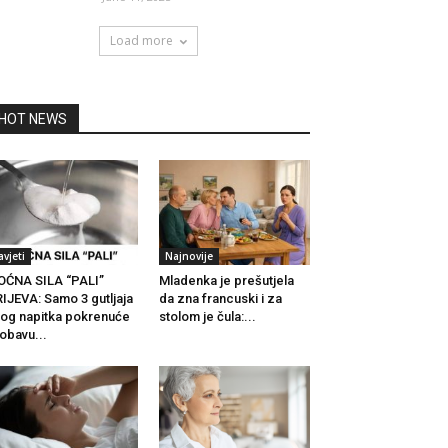
Load more
HOT NEWS
avjeti
Najnovije
ĆNA SILA “PALI”
Mladenka je prešutjela
IJEVA: Samo 3 gutljaja
da zna francuski i za
og napitka pokrenuće
stolom je čula:...
obavu...