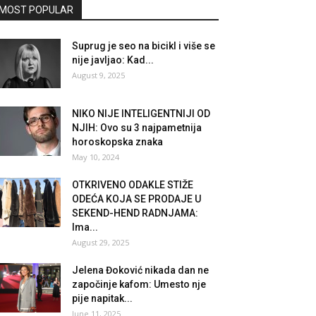
MOST POPULAR
Suprug je seo na bicikl i više se
nije javljao: Kad...
August 9, 2025
NIKO NIJE INTELIGENTNIJI OD
NJIH: Ovo su 3 najpametnija
horoskopska znaka
May 10, 2024
OTKRIVENO ODAKLE STIŽE
ODEĆA KOJA SE PRODAJE U
SEKEND-HEND RADNJAMA:
Ima...
August 29, 2025
Jelena Đoković nikada dan ne
započinje kafom: Umesto nje
pije napitak...
June 11, 2025