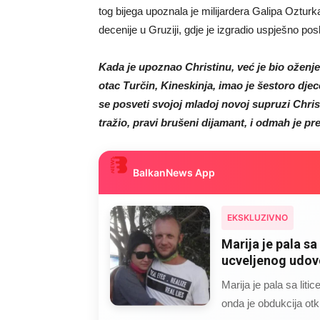
tog bijega upoznala je milijardera Galipa Ozturk
decenije u Gruziji, gdje je izgradio uspješno pos
Kada je upoznao Christinu, već je bio oženje
otac Turčin, Kineskinja, imao je šestoro djece
se posveti svojoj mladoj novoj supruzi Christ
tražio, pravi brušeni dijamant, i odmah je p
BalkanNews App
EKSKLUZIVNO
Marija je pala sa 
ucveljenog udovc
Marija je pala sa liti
onda je obdukcija otkr