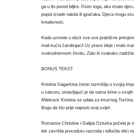
ga u tlo pored biljke. Osim toga, ako imate djec
poput izrade nakita ili igračaka. Djeca mogu stva
kreativnost.
Kada uzmete u obzir sve ove praktične primjene
mali kućni čarobnjaci! Uz prave ideje i malo ma
svakodnevnom životu. Zato ih svakako zadržite 
BONUS TEKST
Kristina Gagarkina često razmišlja o svojoj imp
u zatvoru, ostavljajući je da sama brine o svoji
Mileković Kristina se udala za imućnog Turčina i
Bogu da što prije napusti ovaj svijet.
Romansa Christine i Galipa Ozturka počela je na 
tek završila proceduru razvoda i odlučila otići 