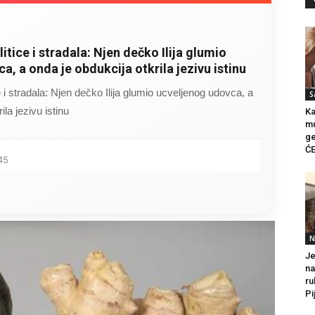
litice i stradala: Njen dečko Ilija glumio
a, a onda je obdukcija otkrila jezivu istinu
ce i stradala: Njen dečko Ilija glumio ucveljenog udovca, a
S
ila jezivu istinu
Ka
mu
ge
ĆE
45
N
Je
na
ru
Pi