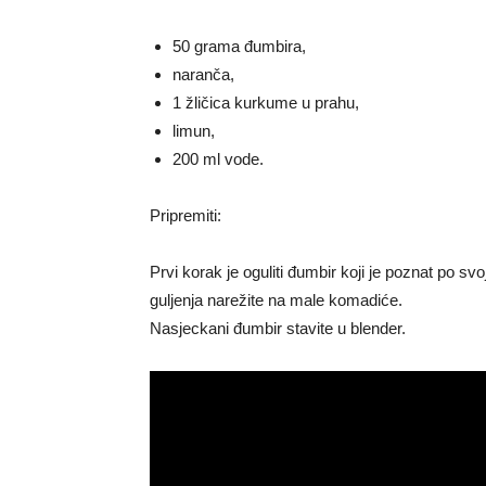
50 grama đumbira,
naranča,
1 žličica kurkume u prahu,
limun,
200 ml vode.
Pripremiti:
Prvi korak je oguliti đumbir koji je poznat po s
guljenja narežite na male komadiće.
Nasjeckani đumbir stavite u blender.