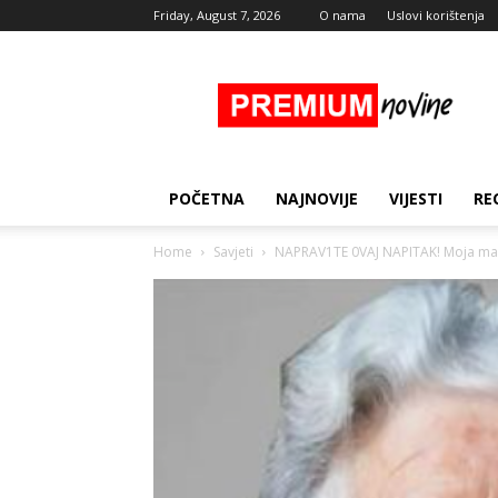
Friday, August 7, 2026
O nama
Uslovi korištenja
Premium
Novine
POČETNA
NAJNOVIJE
VIJESTI
RE
Home
Savjeti
NAPRAV1TE 0VAJ NAPITAK! Moja mama