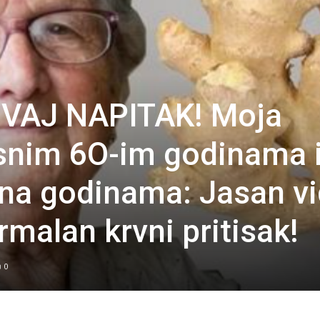
VAJ NAPITAK! Moja
snim 6O-im godinama 
sna godinama: Jasan vi
rmalan krvni pritisak!
0