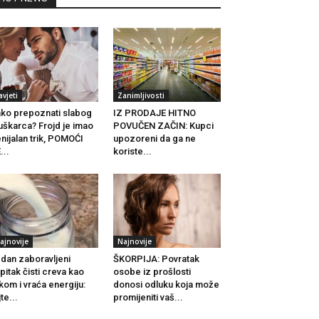
avjeti
Zanimljivosti
ko prepoznati slabog
IZ PRODAJE HITNO
škarca? Frojd je imao
POVUČEN ZAČIN: Kupci
nijalan trik, POMOĆI
upozoreni da ga ne
...
koriste...
ajnovije
Najnovije
dan zaboravljeni
ŠKORPIJA: Povratak
pitak čisti creva kao
osobe iz prošlosti
kom i vraća energiju:
donosi odluku koja može
jte...
promijeniti vaš...