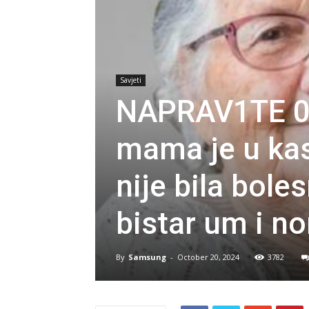
Savjeti
NAPRAV1TE 0
mama je u ka
nije bila bole
bistar um i no
By
Samsung
-
October 20, 2024
3782