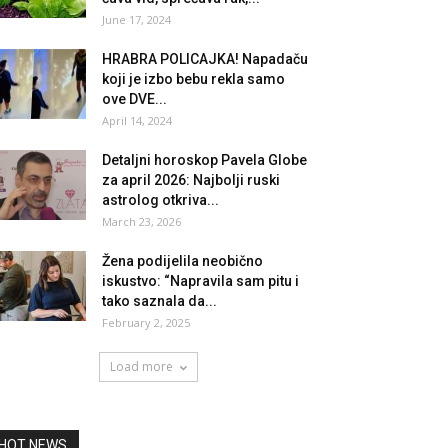
June 17, 2024
HRABRA POLICAJKA! Napadaču
koji je izbo bebu rekla samo
ove DVE...
April 14, 2024
Detaljni horoskop Pavela Globe
za april 2026: Najbolji ruski
astrolog otkriva...
March 23, 2026
Žena podijelila neobično
iskustvo: “Napravila sam pitu i
tako saznala da...
February 2, 2025
Load more
HOT NEWS