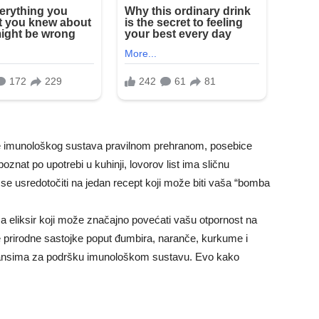
čanje imunološkog sustava pravilnom prehranom, posebice
znat po upotrebi u kuhinji, lovorov list ima sličnu
se usredotočiti na jedan recept koji može biti vaša “bomba
 eliksir koji može značajno povećati vašu otpornost na
e prirodne sastojke poput đumbira, naranče, kurkume i
sidansima za podršku imunološkom sustavu. Evo kako