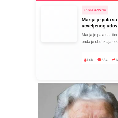
EKSKLUZIVNO
Marija je pala sa 
ucveljenog udovc
Marija je pala sa liti
onda je obdukcija otkr
1.0K
234
1