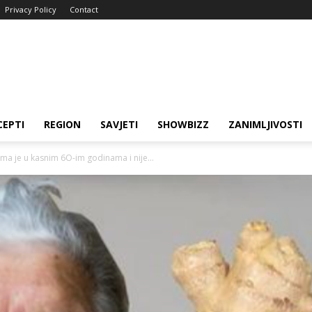
Privacy Policy
Contact
CEPTI
REGION
SAVJETI
SHOWBIZZ
ZANIMLJIVOSTI
 je u kasnim 6O-im godinama i nije...