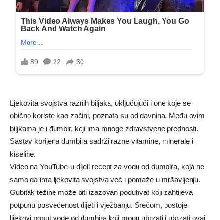
Ljekovita svojstva raznih biljaka, uključujući i one koje se
obično koriste kao začini, poznata su od davnina. Među ovim
biljkama je i đumbir, koji ima mnoge zdravstvene prednosti.
Sastav korijena đumbira sadrži razne vitamine, minerale i
kiseline.
Video na YouTube-u dijeli recept za vodu od đumbira, koja ne
samo da ima ljekovita svojstva već i pomaže u mršavljenju.
Gubitak težine može biti izazovan poduhvat koji zahtijeva
potpunu posvećenost dijeti i vježbanju. Srećom, postoje
lijekovi poput vode od đumbira koji mogu ubrzati i ubrzati ovaj