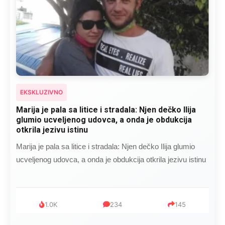
EKSKLUZIVNO
Kad se Marin suprug razbolio ona ga kupala,
pelene mu mijenjala: Jedno jutro je poslao po
čokoladu..
Kad se Marin suprug razbolio ona ga kupala, pelene mu
mijenjala: Jedno jutro je poslao po čokoladu..
999
321
234