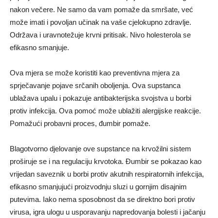
nakon večere. Ne samo da vam pomaže da smršate, već
može imati i povoljan učinak na vaše cjelokupno zdravlje.
Održava i uravnotežuje krvni pritisak. Nivo holesterola se
efikasno smanjuje.
Ova mjera se može koristiti kao preventivna mjera za
sprječavanje pojave srčanih oboljenja. Ova supstanca
ublažava upalu i pokazuje antibakterijska svojstva u borbi
protiv infekcija. Ova pomoć može ublažiti alergijske reakcije.
Pomažući probavni proces, đumbir pomaže.
Blagotvorno djelovanje ove supstance na krvožilni sistem
proširuje se i na regulaciju krvotoka. Đumbir se pokazao kao
vrijedan saveznik u borbi protiv akutnih respiratornih infekcija,
efikasno smanjujući proizvodnju sluzi u gornjim disajnim
putevima. Iako nema sposobnost da se direktno bori protiv
virusa, igra ulogu u usporavanju napredovanja bolesti i jačanju