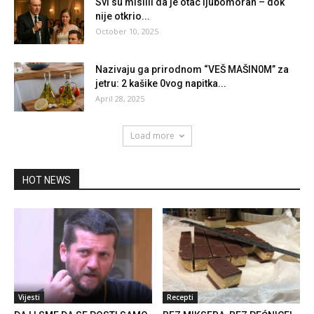
Svi su mislili da je otac ljubomoran – dok
nije otkrio...
October 10, 2025
Nazivaju ga prirodnom “VEŠ MAŠIN0M” za
jetru: 2 kašike 0vog napitka...
April 28, 2025
Load more
HOT NEWS
Vijesti
Recepti