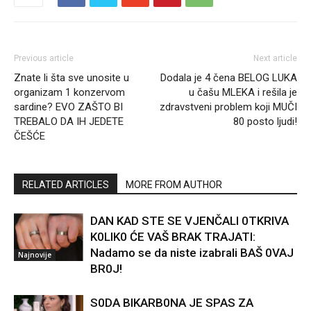
Previous article
Next article
Znate li šta sve unosite u
Dodala je 4 čena BELOG LUKA
organizam 1 konzervom
u čašu MLEKA i rešila je
sardine? EVO ZAŠTO BI
zdravstveni problem koji MUČI
TREBALO DA IH JEDETE
80 posto ljudi!
ČEŠĆE
RELATED ARTICLES
MORE FROM AUTHOR
DAN KAD STE SE VJENČALI 0TKRIVA
K0LIK0 ĆE VAŠ BRAK TRAJATI:
Nadamo se da niste izabrali BAŠ 0VAJ
Najnovije
BR0J!
S0DA BIKARB0NA JE SPAS ZA