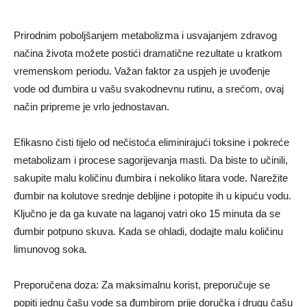
Prirodnim poboljšanjem metabolizma i usvajanjem zdravog
načina života možete postići dramatične rezultate u kratkom
vremenskom periodu. Važan faktor za uspjeh je uvođenje
vode od đumbira u vašu svakodnevnu rutinu, a srećom, ovaj
način pripreme je vrlo jednostavan.
Efikasno čisti tijelo od nečistoća eliminirajući toksine i pokreće
metabolizam i procese sagorijevanja masti. Da biste to učinili,
sakupite malu količinu đumbira i nekoliko litara vode. Narežite
đumbir na kolutove srednje debljine i potopite ih u kipuću vodu.
Ključno je da ga kuvate na laganoj vatri oko 15 minuta da se
đumbir potpuno skuva. Kada se ohladi, dodajte malu količinu
limunovog soka.
Preporučena doza: Za maksimalnu korist, preporučuje se
popiti jednu čašu vode sa đumbirom prije doručka i drugu čašu