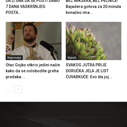
DA LI SME DA SE POSTI SAMO
BEZ MIKSERA, BEZ PEĆNICE!
7 DANA VASKRŠNJEG
Bajadera gotova za 20 minuta
POSTA...
konačno ima...
Najnovije
Vijesti
Otac Gojko otkrio jedini način
SVAKOG JUTRA PRIJE
kako da se oslobodite greha
DORUČKA JELA JE LIST
predaka:...
ČUVARKUĆE: Evo šta joj...