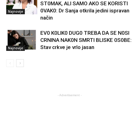
ST0MAK, ALI SAMO AKO SE KORISTI
0VAK0: Dr Sanja otkrila jedini ispravan
Najnovije
način
EV0 K0LIK0 DUG0 TREBA DA SE N0SI
CRNINA NAK0N SMRTI BLISKE 0S0BE:
Stav crkve je vrlo jasan
Najnovije
- Advertisement -