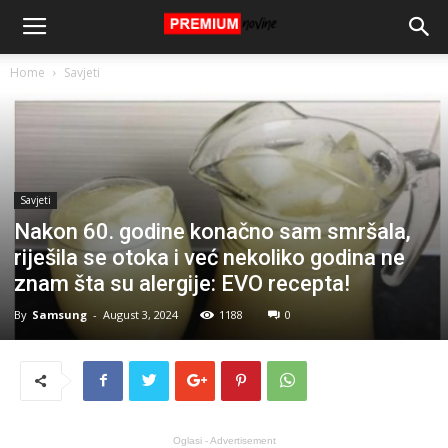
Home
Savjeti
Savjeti
Nakon 60. godine konačno sam smršala,
riješila se otoka i već nekoliko godina ne
znam šta su alergije: EVO recepta!
By
Samsung
-
August 3, 2024
1188
0
Oglasi - Advertisement