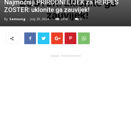
Najmoćniji PRIRODNI LIJEK za HERPES
ZOSTER: uklonite ga zauvijek!
By
Samsung
-
July 20, 2024
2418
0
Oglasi - Advertisement