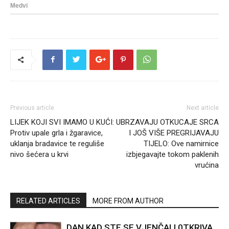
Previous article
Next article
LIJEK KOJI SVI IMAMO U KUĆI:
UBRZAVAJU OTKUCAJE SRCA
Protiv upale grla i žgaravice,
I JOŠ VIŠE PREGRIJAVAJU
uklanja bradavice te reguliše
TIJELO: Ove namirnice
nivo šećera u krvi
izbjegavajte tokom paklenih
vrućina
RELATED ARTICLES
MORE FROM AUTHOR
DAN KAD STE SE VJENČALI 0TKRIVA