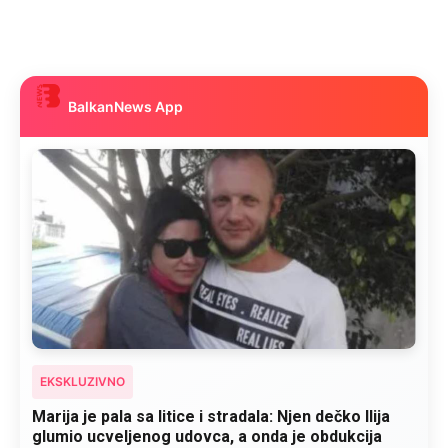
EKSKLUZIVNO
Kad se Marin suprug razbolio ona ga kupala,
pelene mu mijenjala: Jedno jutro je poslao po