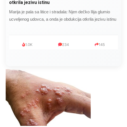
čokoladu..
Kad se Marin suprug razbolio ona ga kupala, pelene mu
mijenjala: Jedno jutro je poslao po čokoladu..
999
321
234