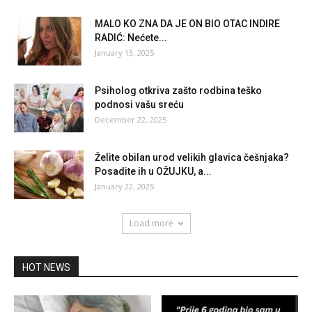
MALO KO ZNA DA JE ON BIO OTAC INDIRE
RADIĆ: Nećete...
January 13, 2025
Psiholog otkriva zašto rodbina teško
podnosi vašu sreću
December 22, 2025
Želite obilan urod velikih glavica češnjaka?
Posadite ih u OŽUJKU, a...
January 22, 2025
Load more
HOT NEWS