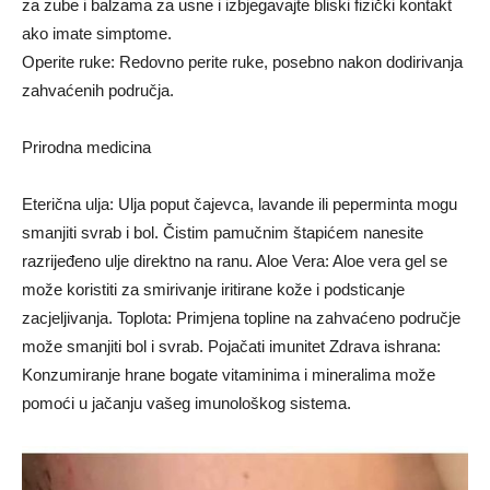
za zube i balzama za usne i izbjegavajte bliski fizički kontakt
ako imate simptome.
Operite ruke: Redovno perite ruke, posebno nakon dodirivanja
zahvaćenih područja.
Prirodna medicina
Eterična ulja: Ulja poput čajevca, lavande ili peperminta mogu
smanjiti svrab i bol. Čistim pamučnim štapićem nanesite
razrijeđeno ulje direktno na ranu. Aloe Vera: Aloe vera gel se
može koristiti za smirivanje iritirane kože i podsticanje
zacjeljivanja. Toplota: Primjena topline na zahvaćeno područje
može smanjiti bol i svrab. Pojačati imunitet Zdrava ishrana:
Konzumiranje hrane bogate vitaminima i mineralima može
pomoći u jačanju vašeg imunološkog sistema.