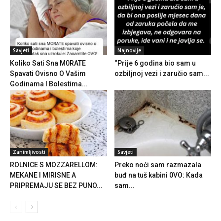
Savjeti
Najnovije
Koliko Sati Sna M0RATE
“Prije 6 godina bio sam u
Spavati Ovisno O Vašim
ozbiljnoj vezi i zaručio sam...
Godinama I Bolestima...
Zanimljivosti
Savjeti
ROLNICE S MOZZARELLOM:
Preko noći sam razmazala
MEKANE I MIRISNE A
buđ na tuš kabini 0VO: Kada
PRIPREMAJU SE BEZ PUNO...
sam...