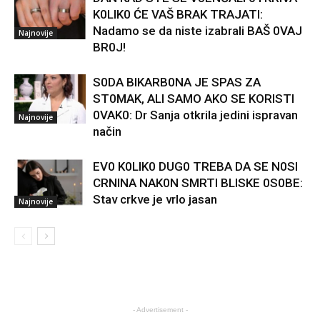
K0LIK0 ĆE VAŠ BRAK TRAJATI:
Nadamo se da niste izabrali BAŠ 0VAJ
Najnovije
BR0J!
S0DA BIKARB0NA JE SPAS ZA
ST0MAK, ALI SAMO AKO SE KORISTI
0VAK0: Dr Sanja otkrila jedini ispravan
Najnovije
način
EV0 K0LIK0 DUG0 TREBA DA SE N0SI
CRNINA NAK0N SMRTI BLISKE 0S0BE:
Stav crkve je vrlo jasan
Najnovije
- Advertisement -