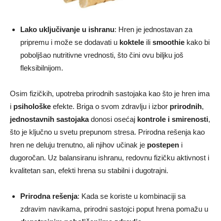
Lako uključivanje u ishranu
: Hren je jednostavan za
pripremu i može se dodavati u
koktele
ili
smoothie
kako bi
poboljšao nutritivne vrednosti, što čini ovu biljku još
fleksibilnijom.
Osim fizičkih, upotreba prirodnih sastojaka kao što je hren ima
i
psihološke
efekte. Briga o svom zdravlju i izbor
prirodnih
,
jednostavnih sastojaka
donosi osećaj
kontrole i smirenosti
,
što je ključno u svetu prepunom stresa. Prirodna rešenja kao
hren ne deluju trenutno, ali njihov učinak je
postepen
i
dugoročan. Uz balansiranu ishranu, redovnu fizičku aktivnost i
kvalitetan san, efekti hrena su stabilni i dugotrajni.
Prirodna rešenja
: Kada se koriste u kombinaciji sa
zdravim navikama, prirodni sastojci poput hrena pomažu u