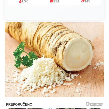
1.0K
234
145