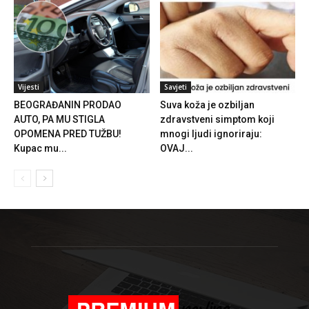
Vijesti
Savjeti
BEOGRAĐANIN PRODAO
Suva koža je ozbiljan
AUTO, PA MU STIGLA
zdravstveni simptom koji
OPOMENA PRED TUŽBU!
mnogi ljudi ignoriraju:
Kupac mu...
OVAJ...