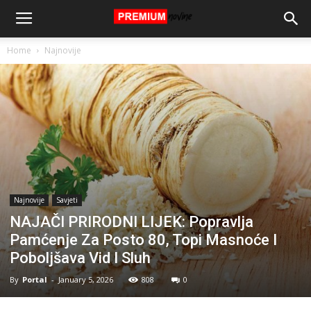
Home
Najnovije
Najnovije
Savjeti
NAJAČI PRIRODNI LIJEK: Popravlja
Pamćenje Za Posto 80, Topi Masnoće I
Poboljšava Vid I Sluh
By
Portal
-
January 5, 2026
808
0