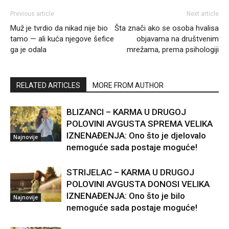
Previous article
Next article
Muž je tvrdio da nikad nije bio
Šta znači ako se osoba hvalisa
tamo — ali kuća njegove šefice
objavama na društvenim
ga je odala
mrežama, prema psihologiji
RELATED ARTICLES
MORE FROM AUTHOR
BLIZANCI – KARMA U DRUGOJ
POLOVINI AVGUSTA SPREMA VELIKA
IZNENAĐENJA: Ono što je djelovalo
Najnovije
nemoguće sada postaje moguće!
STRIJELAC – KARMA U DRUGOJ
POLOVINI AVGUSTA DONOSI VELIKA
IZNENAĐENJA: Ono što je bilo
Najnovije
nemoguće sada postaje moguće!