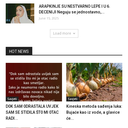
ARAPKINJE SU NESTVARNO LEPE I U 6.
DECENIJI Neguju se jednostavno,...
June 15, 2025
Load more
HOT NEWS
Savjeti
Savjeti
D0K SAM 0DRASTALA UVJEK
Kineska metoda sađenja luka:
SAM SE STIDILA ŠT0 MI 0TAC
Bujaće kao iz vode, a glavice
RADI...
će...