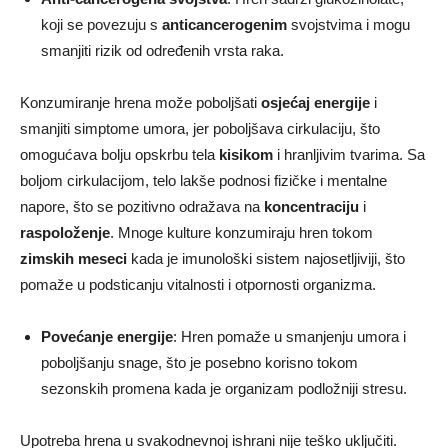
koji se povezuju s
anticancerogenim
svojstvima i mogu
smanjiti rizik od određenih vrsta raka.
Konzumiranje hrena može poboljšati
osjećaj energije
i
smanjiti simptome umora, jer poboljšava cirkulaciju, što
omogućava bolju opskrbu tela
kisikom
i hranljivim tvarima. Sa
boljom cirkulacijom, telo lakše podnosi fizičke i mentalne
napore, što se pozitivno odražava na
koncentraciju
i
raspoloženje
. Mnoge kulture konzumiraju hren tokom
zimskih meseci
kada je imunološki sistem najosetljiviji, što
pomaže u podsticanju vitalnosti i otpornosti organizma.
Povećanje energije
: Hren pomaže u smanjenju umora i
poboljšanju snage, što je posebno korisno tokom
sezonskih promena kada je organizam podložniji stresu.
Upotreba hrena u svakodnevnoj ishrani nije teško uključiti.