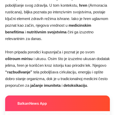
poboljšanje svog zdravlja. U tom kontekstu,
hren
(Armoracia
rusticana), biljka poznata po intenzivnim svojstvima, postaje
ključni element zdravih režima ishrane. Iako je hren uglavnom
poznat kao začin, njegova vrednost u
medicinskim
benefitima
i
nutritivnim svojstvima
čini ga izuzetno
relevantnim za danas.
Hren pripada porodici kupusnjača i poznat je po svom
oštroum mirisu
i ukusu. Osim što je izuzetno ukusan dodatak
jelima, hren je korišćen kroz istoriju kao prirodni lek. Njegovo
“razbuđivanje”
tela poboljšava cirkulaciju, energiju i opšte
dobro stanje organizma, dok je u tradicionalnoj medicini često
preporučen za
jačanje imuniteta
i
detoksikaciju
.
BalkanNews App