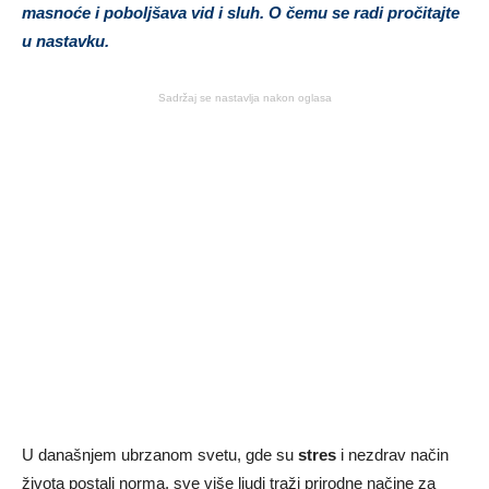
masnoće i poboljšava vid i sluh. O čemu se radi pročitajte
u nastavku.
Sadržaj se nastavlja nakon oglasa
U današnjem ubrzanom svetu, gde su
stres
i nezdrav način
života postali norma, sve više ljudi traži prirodne načine za