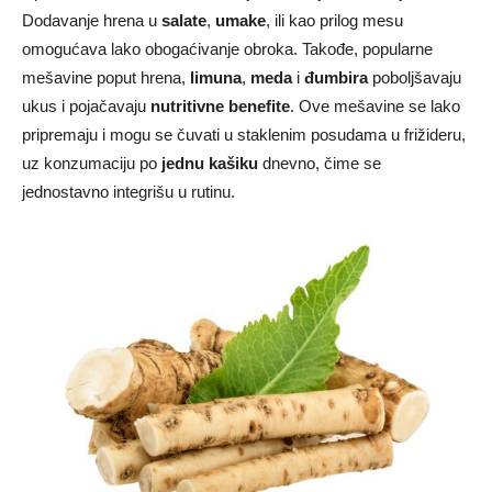
Dodavanje hrena u
salate
,
umake
, ili kao prilog mesu
omogućava lako obogaćivanje obroka. Takođe, popularne
mešavine poput hrena,
limuna
,
meda
i
đumbira
poboljšavaju
ukus i pojačavaju
nutritivne benefite
. Ove mešavine se lako
pripremaju i mogu se čuvati u staklenim posudama u frižideru,
uz konzumaciju po
jednu kašiku
dnevno, čime se
jednostavno integrišu u rutinu.