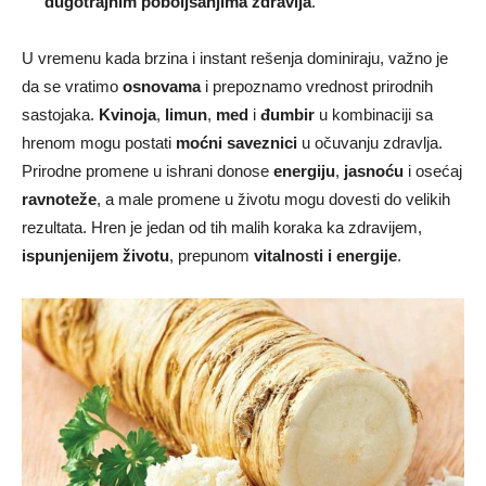
dugotrajnim poboljšanjima zdravlja
.
U vremenu kada brzina i instant rešenja dominiraju, važno je
da se vratimo
osnovama
i prepoznamo vrednost prirodnih
sastojaka.
Kvinoja
,
limun
,
med
i
đumbir
u kombinaciji sa
hrenom mogu postati
moćni saveznici
u očuvanju zdravlja.
Prirodne promene u ishrani donose
energiju
,
jasnoću
i osećaj
ravnoteže
, a male promene u životu mogu dovesti do velikih
rezultata. Hren je jedan od tih malih koraka ka zdravijem,
ispunjenijem životu
, prepunom
vitalnosti i energije
.