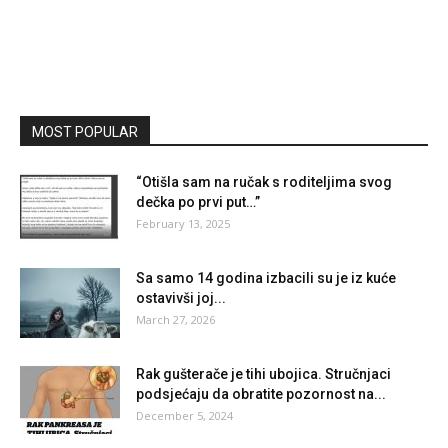
MOST POPULAR
“Otišla sam na ručak s roditeljima svog
dečka po prvi put…”
February 13, 2025
Sa samo 14 godina izbacili su je iz kuće
ostavivši joj...
March 27, 2026
Rak gušterače je tihi ubojica. Stručnjaci
podsjećaju da obratite pozornost na...
December 5, 2024