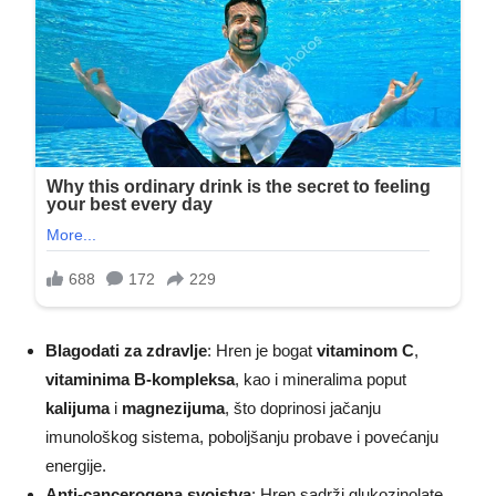
Blagodati za zdravlje
: Hren je bogat
vitaminom C
,
vitaminima B-kompleksa
, kao i mineralima poput
kalijuma
i
magnezijuma
, što doprinosi jačanju
imunološkog sistema, poboljšanju probave i povećanju
energije.
Anti-cancerogena svojstva
: Hren sadrži glukozinolate,